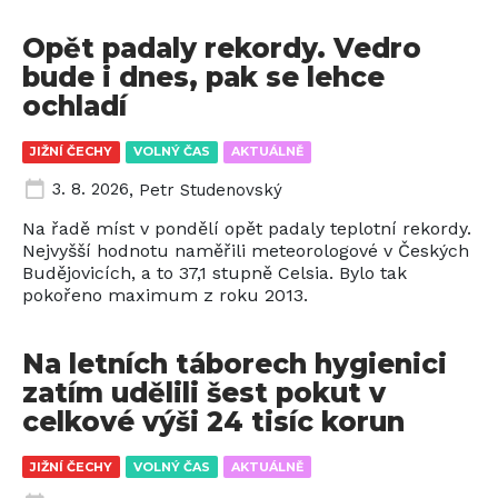
Opět padaly rekordy. Vedro
bude i dnes, pak se lehce
ochladí
JIŽNÍ ČECHY
VOLNÝ ČAS
AKTUÁLNĚ
3. 8. 2026
,
Petr Studenovský
Na řadě míst v pondělí opět padaly teplotní rekordy.
Nejvyšší hodnotu naměřili meteorologové v Českých
Budějovicích, a to 37,1 stupně Celsia. Bylo tak
pokořeno maximum z roku 2013.
Na letních táborech hygienici
zatím udělili šest pokut v
celkové výši 24 tisíc korun
JIŽNÍ ČECHY
VOLNÝ ČAS
AKTUÁLNĚ