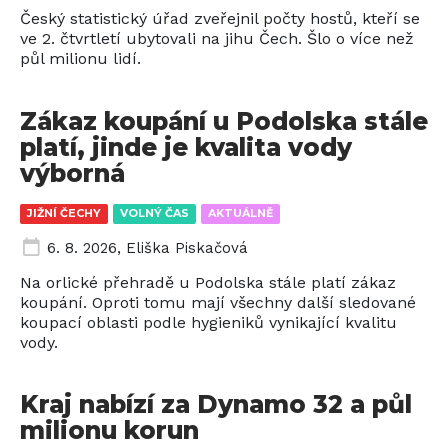
Český statistický úřad zveřejnil počty hostů, kteří se
ve 2. čtvrtletí ubytovali na jihu Čech. Šlo o více než
půl milionu lidí.
Zákaz koupání u Podolska stále
platí, jinde je kvalita vody
výborná
JIŽNÍ ČECHY
VOLNÝ ČAS
AKTUÁLNĚ
6. 8. 2026
,
Eliška Piskačová
Na orlické přehradě u Podolska stále platí zákaz
koupání. Oproti tomu mají všechny další sledované
koupací oblasti podle hygieniků vynikající kvalitu
vody.
Kraj nabízí za Dynamo 32 a půl
milionu korun