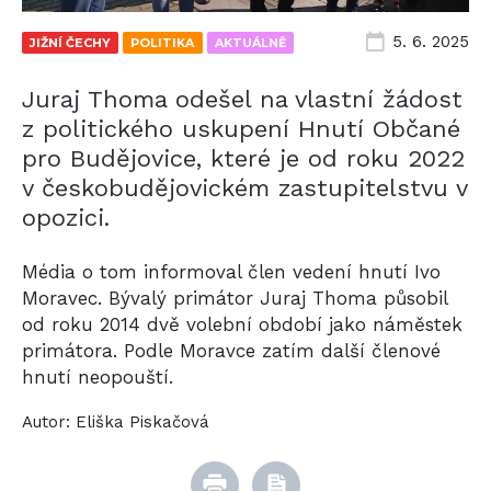
5. 6. 2025
JIŽNÍ ČECHY
POLITIKA
AKTUÁLNĚ
Juraj Thoma odešel na vlastní žádost
z politického uskupení Hnutí Občané
pro Budějovice, které je od roku 2022
v českobudějovickém zastupitelstvu v
opozici.
Média o tom informoval člen vedení hnutí Ivo
Moravec. Bývalý primátor Juraj Thoma působil
od roku 2014 dvě volební období jako náměstek
primátora. Podle Moravce zatím další členové
hnutí neopouští.
Autor:
Eliška Piskačová