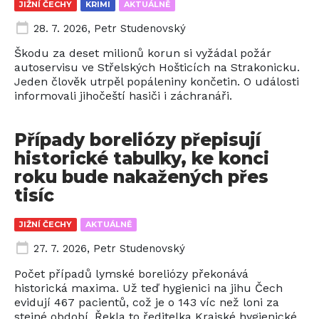
JIŽNÍ ČECHY
KRIMI
AKTUÁLNĚ
28. 7. 2026
,
Petr Studenovský
Škodu za deset milionů korun si vyžádal požár
autoservisu ve Střelských Hošticích na Strakonicku.
Jeden člověk utrpěl popáleniny končetin. O události
informovali jihočeští hasiči i záchranáři.
Případy boreliózy přepisují
historické tabulky, ke konci
roku bude nakažených přes
tisíc
JIŽNÍ ČECHY
AKTUÁLNĚ
27. 7. 2026
,
Petr Studenovský
Počet případů lymské boreliózy překonává
historická maxima. Už teď hygienici na jihu Čech
evidují 467 pacientů, což je o 143 víc než loni za
stejné období. Řekla to ředitelka Krajské hygienické