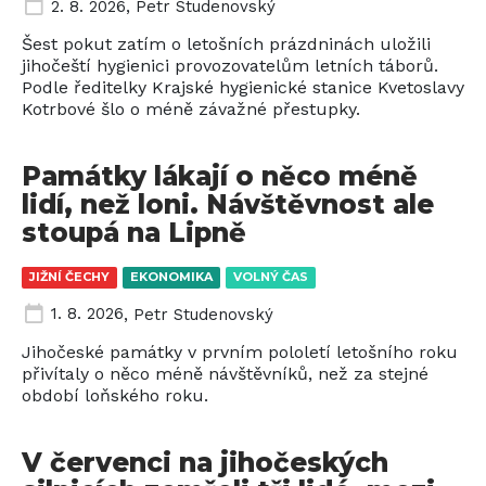
2. 8. 2026
,
Petr Studenovský
Šest pokut zatím o letošních prázdninách uložili
jihočeští hygienici provozovatelům letních táborů.
Podle ředitelky Krajské hygienické stanice Kvetoslavy
Kotrbové šlo o méně závažné přestupky.
Památky lákají o něco méně
lidí, než loni. Návštěvnost ale
stoupá na Lipně
JIŽNÍ ČECHY
EKONOMIKA
VOLNÝ ČAS
1. 8. 2026
,
Petr Studenovský
Jihočeské památky v prvním pololetí letošního roku
přivítaly o něco méně návštěvníků, než za stejné
období loňského roku.
V červenci na jihočeských