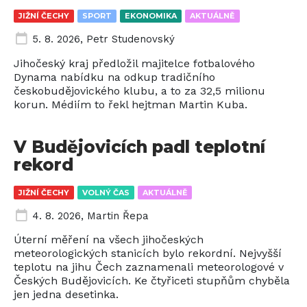
JIŽNÍ ČECHY
SPORT
EKONOMIKA
AKTUÁLNĚ
5. 8. 2026
,
Petr Studenovský
Jihočeský kraj předložil majitelce fotbalového
Dynama nabídku na odkup tradičního
českobudějovického klubu, a to za 32,5 milionu
korun. Médiím to řekl hejtman Martin Kuba.
V Budějovicích padl teplotní
rekord
JIŽNÍ ČECHY
VOLNÝ ČAS
AKTUÁLNĚ
4. 8. 2026
,
Martin Řepa
Úterní měření na všech jihočeských
meteorologických stanicích bylo rekordní. Nejvyšší
teplotu na jihu Čech zaznamenali meteorologové v
Českých Budějovicích. Ke čtyřiceti stupňům chyběla
jen jedna desetinka.