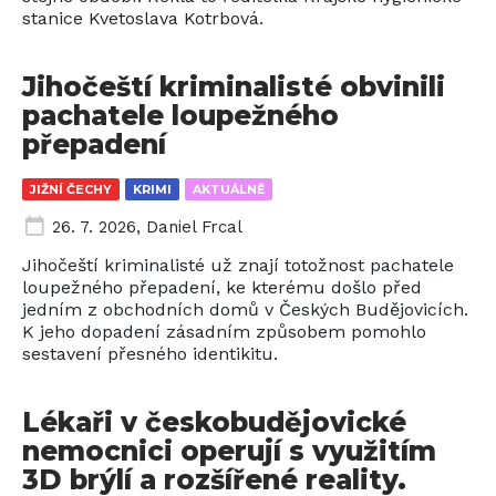
stanice Kvetoslava Kotrbová.
Jihočeští kriminalisté obvinili
pachatele loupežného
přepadení
JIŽNÍ ČECHY
KRIMI
AKTUÁLNĚ
26. 7. 2026
,
Daniel Frcal
Jihočeští kriminalisté už znají totožnost pachatele
loupežného přepadení, ke kterému došlo před
jedním z obchodních domů v Českých Budějovicích.
K jeho dopadení zásadním způsobem pomohlo
sestavení přesného identikitu.
Lékaři v českobudějovické
nemocnici operují s využitím
3D brýlí a rozšířené reality.