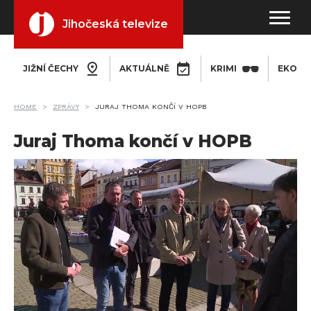
Jihočeská televize
JIŽNÍ ČECHY
AKTUÁLNĚ
KRIMI
EKONO
HOME
ZPRÁVY
JURAJ THOMA KONČÍ V HOPB
Juraj Thoma končí v HOPB