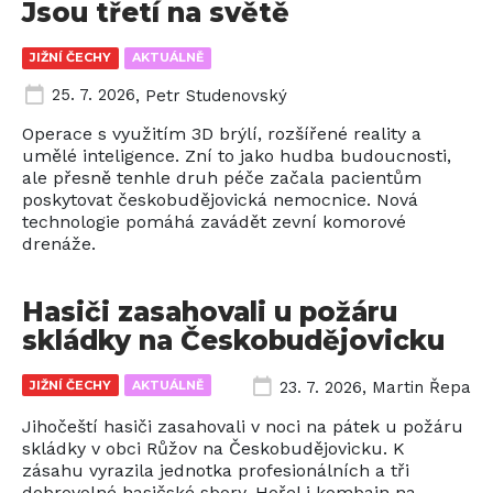
Jsou třetí na světě
JIŽNÍ ČECHY
AKTUÁLNĚ
25. 7. 2026
,
Petr Studenovský
Operace s využitím 3D brýlí, rozšířené reality a
umělé inteligence. Zní to jako hudba budoucnosti,
ale přesně tenhle druh péče začala pacientům
poskytovat českobudějovická nemocnice. Nová
technologie pomáhá zavádět zevní komorové
drenáže.
Hasiči zasahovali u požáru
skládky na Českobudějovicku
JIŽNÍ ČECHY
AKTUÁLNĚ
23. 7. 2026
,
Martin Řepa
Jihočeští hasiči zasahovali v noci na pátek u požáru
skládky v obci Růžov na Českobudějovicku. K
zásahu vyrazila jednotka profesionálních a tři
dobrovolné hasičské sbory. Hořel i kombajn na