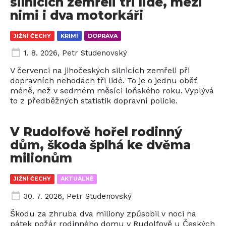
silnicích zemřeli tři lidé, mezi
nimi i dva motorkáři
JIŽNÍ ČECHY
KRIMI
DOPRAVA
1. 8. 2026
,
Petr Studenovský
V červenci na jihočeských silnicích zemřeli při
dopravních nehodách tři lidé. To je o jednu oběť
méně, než v sedmém měsíci loňského roku. Vyplývá
to z předběžných statistik dopravní policie.
V Rudolfově hořel rodinný
dům, škoda šplhá ke dvěma
milionům
JIŽNÍ ČECHY
AKTUÁLNĚ
30. 7. 2026
,
Petr Studenovský
Škodu za zhruba dva miliony způsobil v noci na
pátek požár rodinného domu v Rudolfově u Českých