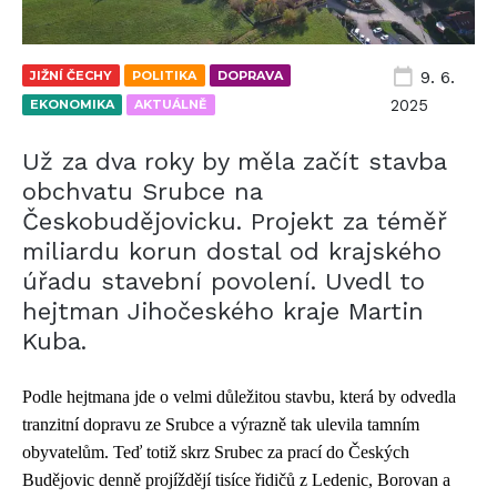
JIŽNÍ ČECHY
POLITIKA
DOPRAVA
9. 6.
2025
EKONOMIKA
AKTUÁLNĚ
Už za dva roky by měla začít stavba
obchvatu Srubce na
Českobudějovicku. Projekt za téměř
miliardu korun dostal od krajského
úřadu stavební povolení. Uvedl to
hejtman Jihočeského kraje Martin
Kuba.
Podle hejtmana jde o velmi důležitou stavbu, která by odvedla
tranzitní dopravu ze Srubce a výrazně tak ulevila tamním
obyvatelům. Teď totiž skrz Srubec za prací do Českých
Budějovic denně projíždějí tisíce řidičů z Ledenic, Borovan a