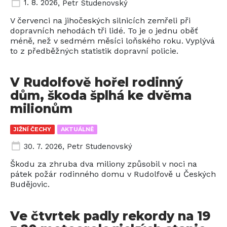
1. 8. 2026
,
Petr Studenovský
V červenci na jihočeských silnicích zemřeli při
dopravních nehodách tři lidé. To je o jednu oběť
méně, než v sedmém měsíci loňského roku. Vyplývá
to z předběžných statistik dopravní policie.
V Rudolfově hořel rodinný
dům, škoda šplhá ke dvěma
milionům
JIŽNÍ ČECHY
AKTUÁLNĚ
30. 7. 2026
,
Petr Studenovský
Škodu za zhruba dva miliony způsobil v noci na
pátek požár rodinného domu v Rudolfově u Českých
Budějovic.
Ve čtvrtek padly rekordy na 19