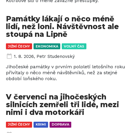
Kotrbové šlo o méně závažné přestupky.
Památky lákají o něco méně
lidí, než loni. Návštěvnost ale
stoupá na Lipně
JIŽNÍ ČECHY
EKONOMIKA
VOLNÝ ČAS
1. 8. 2026
,
Petr Studenovský
Jihočeské památky v prvním pololetí letošního roku
přivítaly o něco méně návštěvníků, než za stejné
období loňského roku.
V červenci na jihočeských
silnicích zemřeli tři lidé, mezi
nimi i dva motorkáři
JIŽNÍ ČECHY
KRIMI
DOPRAVA