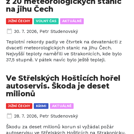
z 20 meteorologických stanic
na jihu Čech
JIŽNÍ ČECHY
VOLNÝ ČAS
AKTUÁLNĚ
30. 7. 2026
,
Petr Studenovský
Teplotní rekordy padly ve čtvrtek na devatenácti z
dvaceti meteorologických stanic na jihu Čech.
Nejvyšší teploty naměřili ve Strakonicích, kde bylo
37,5 stupně. V pátek navíc bylo ještě tepleji.
Ve Střelských Hošticích hořel
autoservis. Škoda je deset
milionů
JIŽNÍ ČECHY
KRIMI
AKTUÁLNĚ
28. 7. 2026
,
Petr Studenovský
Škodu za deset milionů korun si vyžádal požár
autoservisu ve Střelských Hošticích na Strakonicku.