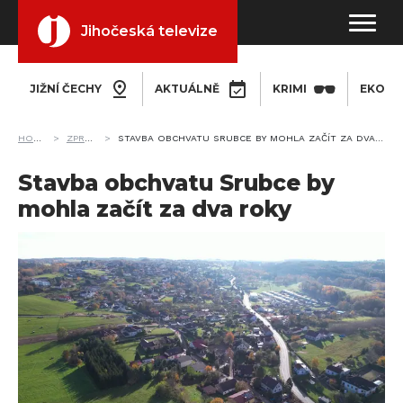
Jihočeská televize
JIŽNÍ ČECHY
AKTUÁLNĚ
KRIMI
EKONO
HOME
ZPRÁVY
STAVBA OBCHVATU SRUBCE BY MOHLA ZAČÍT ZA DVA ROKY
Stavba obchvatu Srubce by
mohla začít za dva roky