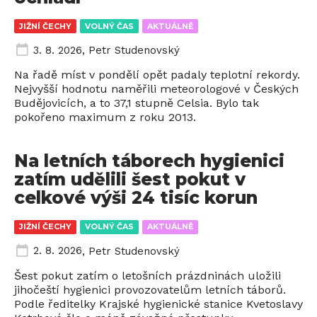
JIŽNÍ ČECHY
VOLNÝ ČAS
AKTUÁLNĚ
3. 8. 2026
,
Petr Studenovský
Na řadě míst v pondělí opět padaly teplotní rekordy.
Nejvyšší hodnotu naměřili meteorologové v Českých
Budějovicích, a to 37,1 stupně Celsia. Bylo tak
pokořeno maximum z roku 2013.
Na letních táborech hygienici
zatím udělili šest pokut v
celkové výši 24 tisíc korun
JIŽNÍ ČECHY
VOLNÝ ČAS
AKTUÁLNĚ
2. 8. 2026
,
Petr Studenovský
Šest pokut zatím o letošních prázdninách uložili
jihočeští hygienici provozovatelům letních táborů.
Podle ředitelky Krajské hygienické stanice Kvetoslavy