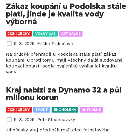
Zákaz koupání u Podolska stále
platí, jinde je kvalita vody
výborná
JIŽNÍ ČECHY
VOLNÝ ČAS
AKTUÁLNĚ
6. 8. 2026
,
Eliška Piskačová
Na orlické přehradě u Podolska stále platí zákaz
koupání. Oproti tomu mají všechny další sledované
koupací oblasti podle hygieniků vynikající kvalitu
vody.
Kraj nabízí za Dynamo 32 a půl
milionu korun
JIŽNÍ ČECHY
SPORT
EKONOMIKA
AKTUÁLNĚ
5. 8. 2026
,
Petr Studenovský
Jihočeský kraj předložil majitelce fotbalového