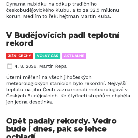
Dynama nabídku na odkup tradičního
českobudějovického klubu, a to za 32,5 milionu
korun. Médiím to řekl hejtman Martin Kuba.
V Budějovicích padl teplotní
rekord
JIŽNÍ ČECHY
VOLNÝ ČAS
AKTUÁLNĚ
4. 8. 2026
,
Martin Řepa
Úterní měření na všech jihočeských
meteorologických stanicích bylo rekordní. Nejvyšší
teplotu na jihu Čech zaznamenali meteorologové v
Českých Budějovicích. Ke čtyřiceti stupňům chyběla
jen jedna desetinka.
Opět padaly rekordy. Vedro
bude i dnes, pak se lehce
ochladí