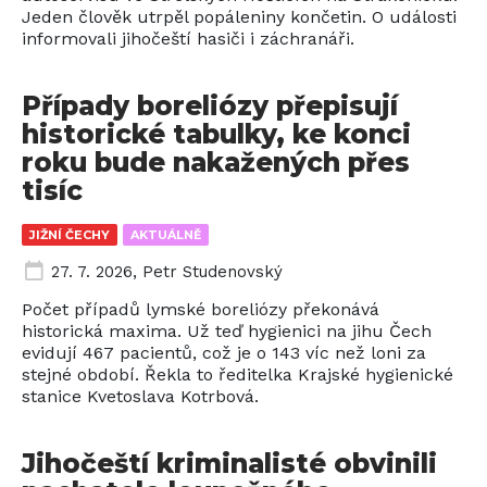
Jeden člověk utrpěl popáleniny končetin. O události
informovali jihočeští hasiči i záchranáři.
Případy boreliózy přepisují
historické tabulky, ke konci
roku bude nakažených přes
tisíc
JIŽNÍ ČECHY
AKTUÁLNĚ
27. 7. 2026
,
Petr Studenovský
Počet případů lymské boreliózy překonává
historická maxima. Už teď hygienici na jihu Čech
evidují 467 pacientů, což je o 143 víc než loni za
stejné období. Řekla to ředitelka Krajské hygienické
stanice Kvetoslava Kotrbová.
Jihočeští kriminalisté obvinili