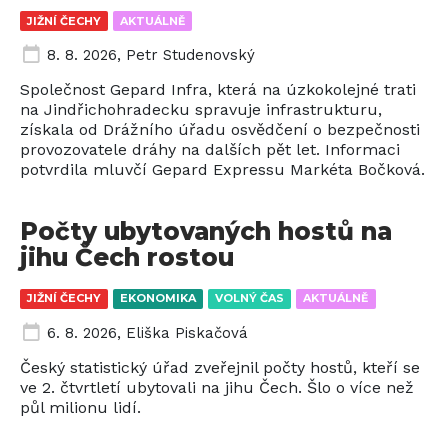
JIŽNÍ ČECHY
AKTUÁLNĚ
8. 8. 2026
,
Petr Studenovský
Společnost Gepard Infra, která na úzkokolejné trati
na Jindřichohradecku spravuje infrastrukturu,
získala od Drážního úřadu osvědčení o bezpečnosti
provozovatele dráhy na dalších pět let. Informaci
potvrdila mluvčí Gepard Expressu Markéta Bočková.
Počty ubytovaných hostů na
jihu Čech rostou
JIŽNÍ ČECHY
EKONOMIKA
VOLNÝ ČAS
AKTUÁLNĚ
6. 8. 2026
,
Eliška Piskačová
Český statistický úřad zveřejnil počty hostů, kteří se
ve 2. čtvrtletí ubytovali na jihu Čech. Šlo o více než
půl milionu lidí.