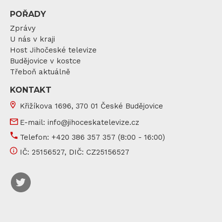
POŘADY
Zprávy
U nás v kraji
Host Jihočeské televize
Budějovice v kostce
Třeboň aktuálně
KONTAKT
Křižíkova 1696, 370 01 České Budějovice
E-mail:
info@jihoceskatelevize.cz
Telefon:
+420 386 357 357
(8:00 - 16:00)
IČ:
25156527
, DIČ:
CZ25156527