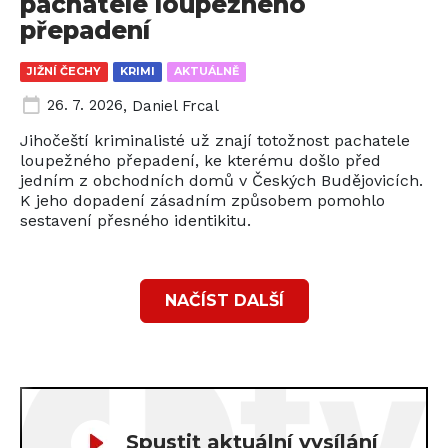
pachatele loupežného
přepadení
JIŽNÍ ČECHY
KRIMI
AKTUÁLNĚ
26. 7. 2026
,
Daniel Frcal
Jihočeští kriminalisté už znají totožnost pachatele
loupežného přepadení, ke kterému došlo před
jedním z obchodních domů v Českých Budějovicích.
K jeho dopadení zásadním způsobem pomohlo
sestavení přesného identikitu.
NAČÍST DALŠÍ
Spustit aktuální vysílání