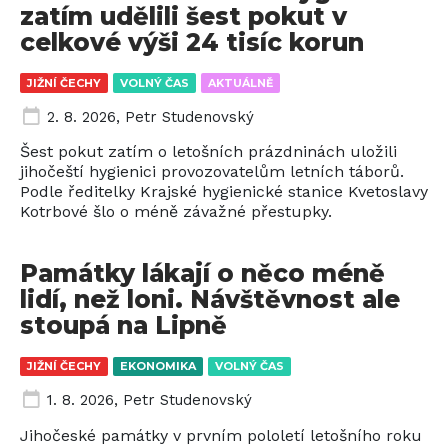
zatím udělili šest pokut v
celkové výši 24 tisíc korun
JIŽNÍ ČECHY
VOLNÝ ČAS
AKTUÁLNĚ
2. 8. 2026
,
Petr Studenovský
Šest pokut zatím o letošních prázdninách uložili
jihočeští hygienici provozovatelům letních táborů.
Podle ředitelky Krajské hygienické stanice Kvetoslavy
Kotrbové šlo o méně závažné přestupky.
Památky lákají o něco méně
lidí, než loni. Návštěvnost ale
stoupá na Lipně
JIŽNÍ ČECHY
EKONOMIKA
VOLNÝ ČAS
1. 8. 2026
,
Petr Studenovský
Jihočeské památky v prvním pololetí letošního roku