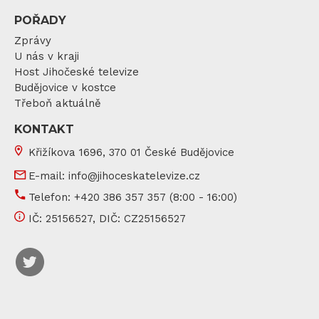
POŘADY
Zprávy
U nás v kraji
Host Jihočeské televize
Budějovice v kostce
Třeboň aktuálně
KONTAKT
Křižíkova 1696, 370 01 České Budějovice
E-mail:
info@jihoceskatelevize.cz
Telefon:
+420 386 357 357
(8:00 - 16:00)
IČ:
25156527
, DIČ:
CZ25156527