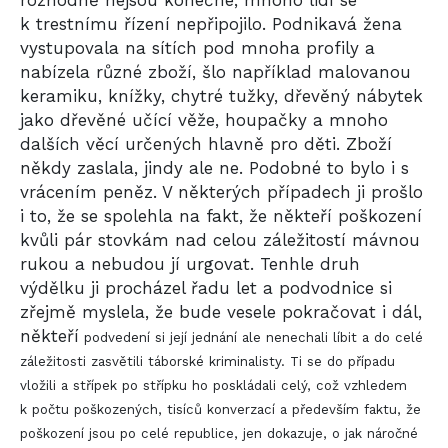
k trestnímu řízení nepřipojilo. Podnikavá žena
vystupovala na sítích pod mnoha profily a
nabízela různé zboží, šlo například malovanou
keramiku, knížky, chytré tužky, dřevěný nábytek
jako dřevěné učící věže, houpačky a mnoho
dalších věcí určených hlavně pro děti. Zboží
někdy zaslala, jindy ale ne. Podobné to bylo i s
vrácením peněz. V některých případech ji prošlo
i to, že se spolehla na fakt, že někteří poškození
kvůli pár stovkám nad celou záležitostí mávnou
rukou a nebudou jí urgovat. Tenhle druh
výdělku ji procházel řadu let a podvodnice si
zřejmě myslela, že bude vesele pokračovat i dál,
někteří
podvedení
si její jednání ale nenechali líbit a do celé
záležitosti zasvětili táborské kriminalisty. Ti se do případu
vložili a střípek po střípku ho poskládali celý, což vzhledem
k počtu poškozených, tisíců konverzací a především faktu, že
poškození jsou po celé republice, jen dokazuje, o jak náročné