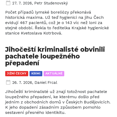
27. 7. 2026
,
Petr Studenovský
Počet případů lymské boreliózy překonává
historická maxima. Už teď hygienici na jihu Čech
evidují 467 pacientů, což je o 143 víc než loni za
stejné období. Řekla to ředitelka Krajské hygienické
stanice Kvetoslava Kotrbová.
Jihočeští kriminalisté obvinili
pachatele loupežného
přepadení
JIŽNÍ ČECHY
KRIMI
AKTUÁLNĚ
26. 7. 2026
,
Daniel Frcal
Jihočeští kriminalisté už znají totožnost pachatele
loupežného přepadení, ke kterému došlo před
jedním z obchodních domů v Českých Budějovicích.
K jeho dopadení zásadním způsobem pomohlo
sestavení přesného identikitu.