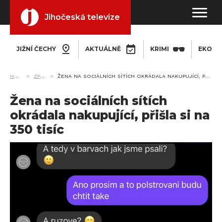
Jihočeská televize
JIŽNÍ ČECHY
AKTUÁLNĚ
KRIMI
EKONO
HOME
ZPRÁVY
ŽENA NA SOCIÁLNÍCH SÍTÍCH OKRÁDALA NAKUPUJÍCÍ, PŘIŠLA SI NA 350 TISÍC
Žena na sociálních sítích
okrádala nakupující, přišla si na
350 tisíc