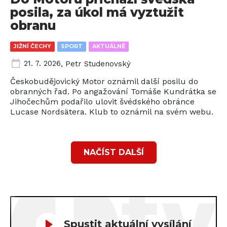
posila, za úkol má vyztužit
obranu
JIŽNÍ ČECHY
SPORT
AKTUÁLNĚ
21. 7. 2026
,
Petr Studenovský
Českobudějovický Motor oznámil další posilu do
obranných řad. Po angažování Tomáše Kundrátka se
Jihočechům podařilo ulovit švédského obránce
Lucase Nordsätera. Klub to oznámil na svém webu.
NAČÍST DALŠÍ
Spustit aktuální vysílání