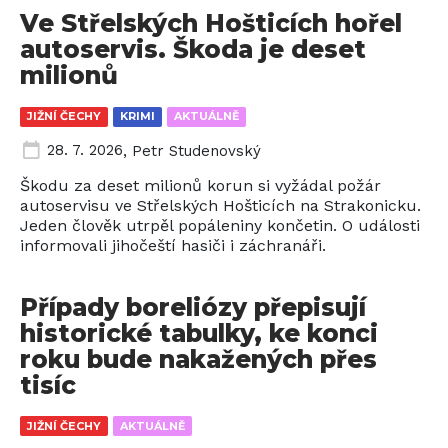
Ve Střelských Hošticích hořel
autoservis. Škoda je deset
milionů
JIŽNÍ ČECHY
KRIMI
AKTUÁLNĚ
28. 7. 2026
,
Petr Studenovský
Škodu za deset milionů korun si vyžádal požár
autoservisu ve Střelských Hošticích na Strakonicku.
Jeden člověk utrpěl popáleniny končetin. O události
informovali jihočeští hasiči i záchranáři.
Případy boreliózy přepisují
historické tabulky, ke konci
roku bude nakažených přes
tisíc
JIŽNÍ ČECHY
AKTUÁLNĚ