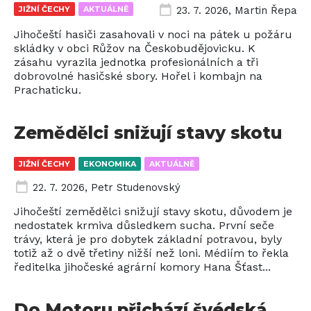
JIŽNÍ ČECHY
AKTUÁLNĚ
23. 7. 2026
,
Martin Řepa
Jihočeští hasiči zasahovali v noci na pátek u požáru
skládky v obci Růžov na Českobudějovicku. K
zásahu vyrazila jednotka profesionálních a tři
dobrovolné hasičské sbory. Hořel i kombajn na
Prachaticku.
Zemědělci snižují stavy skotu
JIŽNÍ ČECHY
EKONOMIKA
AKTUÁLNĚ
22. 7. 2026
,
Petr Studenovský
Jihočeští zemědělci snižují stavy skotu, důvodem je
nedostatek krmiva důsledkem sucha. První seče
trávy, která je pro dobytek základní potravou, byly
totiž až o dvě třetiny nižší než loni. Médiím to řekla
ředitelka jihočeské agrární komory Hana Šťast...
Do Motoru přichází švédská