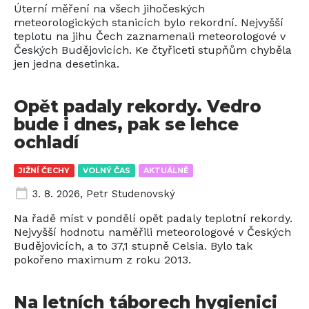
Úterní měření na všech jihočeských
meteorologických stanicích bylo rekordní. Nejvyšší
teplotu na jihu Čech zaznamenali meteorologové v
Českých Budějovicích. Ke čtyřiceti stupňům chyběla
jen jedna desetinka.
Opět padaly rekordy. Vedro
bude i dnes, pak se lehce
ochladí
JIŽNÍ ČECHY
VOLNÝ ČAS
AKTUÁLNĚ
3. 8. 2026
,
Petr Studenovský
Na řadě míst v pondělí opět padaly teplotní rekordy.
Nejvyšší hodnotu naměřili meteorologové v Českých
Budějovicích, a to 37,1 stupně Celsia. Bylo tak
pokořeno maximum z roku 2013.
Na letních táborech hygienici