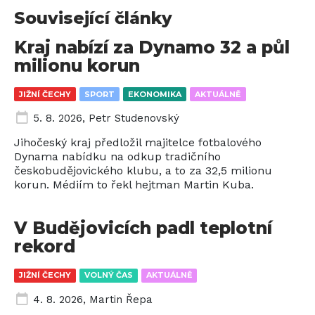
Související články
Kraj nabízí za Dynamo 32 a půl
milionu korun
JIŽNÍ ČECHY
SPORT
EKONOMIKA
AKTUÁLNĚ
5. 8. 2026
,
Petr Studenovský
Jihočeský kraj předložil majitelce fotbalového
Dynama nabídku na odkup tradičního
českobudějovického klubu, a to za 32,5 milionu
korun. Médiím to řekl hejtman Martin Kuba.
V Budějovicích padl teplotní
rekord
JIŽNÍ ČECHY
VOLNÝ ČAS
AKTUÁLNĚ
4. 8. 2026
,
Martin Řepa