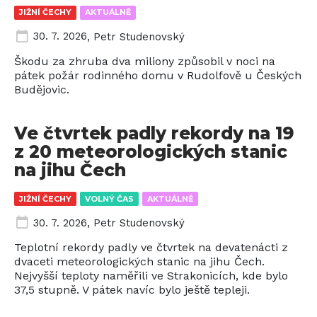
JIŽNÍ ČECHY
AKTUÁLNĚ
30. 7. 2026
,
Petr Studenovský
Škodu za zhruba dva miliony způsobil v noci na
pátek požár rodinného domu v Rudolfově u Českých
Budějovic.
Ve čtvrtek padly rekordy na 19
z 20 meteorologických stanic
na jihu Čech
JIŽNÍ ČECHY
VOLNÝ ČAS
AKTUÁLNĚ
30. 7. 2026
,
Petr Studenovský
Teplotní rekordy padly ve čtvrtek na devatenácti z
dvaceti meteorologických stanic na jihu Čech.
Nejvyšší teploty naměřili ve Strakonicích, kde bylo
37,5 stupně. V pátek navíc bylo ještě tepleji.