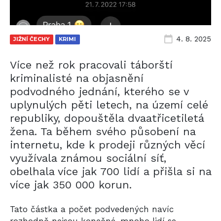
4. 8. 2025
JIŽNÍ ČECHY
KRIMI
Více než rok pracovali táborští
kriminalisté na objasnění
podvodného jednání, kterého se v
uplynulých pěti letech, na území celé
republiky, dopouštěla dvaatřicetiletá
žena. Ta během svého působení na
internetu, kde k prodeji různých věcí
využívala známou sociální síť,
obelhala více jak 700 lidí a přišla si na
více jak 350 000 korun.
Tato částka a počet podvedených navíc
rozhodně nejsou konečné, mnoho lidí se