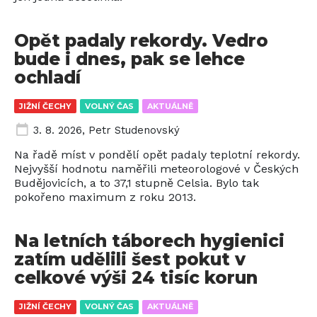
Opět padaly rekordy. Vedro
bude i dnes, pak se lehce
ochladí
JIŽNÍ ČECHY
VOLNÝ ČAS
AKTUÁLNĚ
3. 8. 2026
,
Petr Studenovský
Na řadě míst v pondělí opět padaly teplotní rekordy.
Nejvyšší hodnotu naměřili meteorologové v Českých
Budějovicích, a to 37,1 stupně Celsia. Bylo tak
pokořeno maximum z roku 2013.
Na letních táborech hygienici
zatím udělili šest pokut v
celkové výši 24 tisíc korun
JIŽNÍ ČECHY
VOLNÝ ČAS
AKTUÁLNĚ