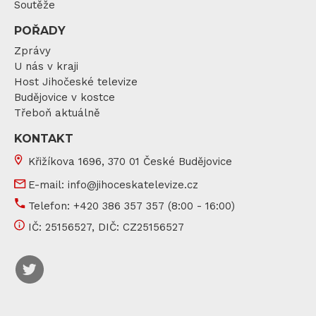
Soutěže
POŘADY
Zprávy
U nás v kraji
Host Jihočeské televize
Budějovice v kostce
Třeboň aktuálně
KONTAKT
Křižíkova 1696, 370 01 České Budějovice
E-mail:
info@jihoceskatelevize.cz
Telefon:
+420 386 357 357
(8:00 - 16:00)
IČ:
25156527
, DIČ:
CZ25156527