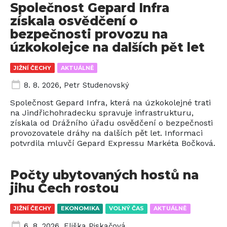
Společnost Gepard Infra
získala osvědčení o
bezpečnosti provozu na
úzkokolejce na dalších pět let
JIŽNÍ ČECHY
AKTUÁLNĚ
8. 8. 2026
,
Petr Studenovský
Společnost Gepard Infra, která na úzkokolejné trati
na Jindřichohradecku spravuje infrastrukturu,
získala od Drážního úřadu osvědčení o bezpečnosti
provozovatele dráhy na dalších pět let. Informaci
potvrdila mluvčí Gepard Expressu Markéta Bočková.
Počty ubytovaných hostů na
jihu Čech rostou
JIŽNÍ ČECHY
EKONOMIKA
VOLNÝ ČAS
AKTUÁLNĚ
6. 8. 2026
,
Eliška Piskačová