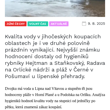
9. 8. 2025
JIŽNÍ ČECHY
VOLNÝ ČAS
AKTUÁLNĚ
Kvalita vody v jihočeských koupacích
oblastech je i ve druhé polovině
prázdnin vynikající. Nejvyšší známku
hodnocení dostaly od hygieniků
rybníky Hejtman a Staňkovský, Radava
na Orlické nádrži a pláž v Černé v
Pošumaví u lipenské přehrady.
Dvojku má voda u Lipna nad Vltavou a stupněm tři jsou
hodnoceny pláže v Horní Plané a u Podolska na Orlíku. Analýza
hygieniků hodnotí kvalitu vody na stupnici od jedničky po
pětku, která znamená zákaz koupání.