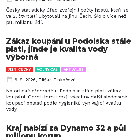
Český statistický úřad zveřejnil počty hostů, kteří se
ve 2. čtvrtletí ubytovali na jihu Čech. Šlo o více než
půl milionu lidí.
Zákaz koupání u Podolska stále
platí, jinde je kvalita vody
výborná
JIŽNÍ ČECHY
VOLNÝ ČAS
AKTUÁLNĚ
6. 8. 2026
,
Eliška Piskačová
Na orlické přehradě u Podolska stále platí zákaz
koupání. Oproti tomu mají všechny další sledované
koupací oblasti podle hygieniků vynikající kvalitu
vody.
Kraj nabízí za Dynamo 32 a půl
milionu korun