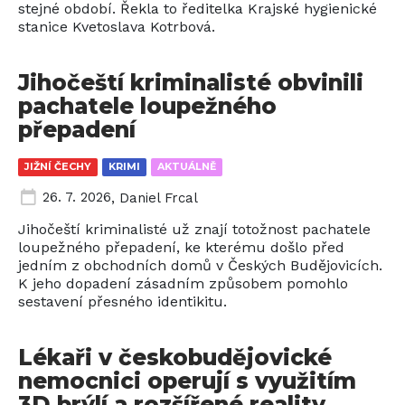
stejné období. Řekla to ředitelka Krajské hygienické
stanice Kvetoslava Kotrbová.
Jihočeští kriminalisté obvinili
pachatele loupežného
přepadení
JIŽNÍ ČECHY
KRIMI
AKTUÁLNĚ
26. 7. 2026
,
Daniel Frcal
Jihočeští kriminalisté už znají totožnost pachatele
loupežného přepadení, ke kterému došlo před
jedním z obchodních domů v Českých Budějovicích.
K jeho dopadení zásadním způsobem pomohlo
sestavení přesného identikitu.
Lékaři v českobudějovické
nemocnici operují s využitím
3D brýlí a rozšířené reality.