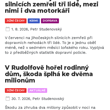
silnicích zemřeli tři lidé, mezi
nimi i dva motorkáři
JIŽNÍ ČECHY
KRIMI
DOPRAVA
1. 8. 2026
,
Petr Studenovský
V červenci na jihočeských silnicích zemřeli při
dopravních nehodách tři lidé. To je o jednu oběť
méně, než v sedmém měsíci loňského roku. Vyplývá
to z předběžných statistik dopravní policie.
V Rudolfově hořel rodinný
dům, škoda šplhá ke dvěma
milionům
JIŽNÍ ČECHY
AKTUÁLNĚ
30. 7. 2026
,
Petr Studenovský
Škodu za zhruba dva miliony způsobil v noci na