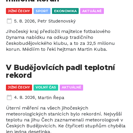
JIŽNÍ ČECHY
SPORT
EKONOMIKA
AKTUÁLNĚ
5. 8. 2026
,
Petr Studenovský
Jihočeský kraj předložil majitelce fotbalového
Dynama nabídku na odkup tradičního
českobudějovického klubu, a to za 32,5 milionu
korun. Médiím to řekl hejtman Martin Kuba.
V Budějovicích padl teplotní
rekord
JIŽNÍ ČECHY
VOLNÝ ČAS
AKTUÁLNĚ
4. 8. 2026
,
Martin Řepa
Úterní měření na všech jihočeských
meteorologických stanicích bylo rekordní. Nejvyšší
teplotu na jihu Čech zaznamenali meteorologové v
Českých Budějovicích. Ke čtyřiceti stupňům chyběla
jen jedna desetinka.