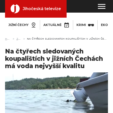
Jihočeská televize
JIŽNÍ ČECHY
AKTUÁLNĚ
KRIMI
EKONO
HOME
ZPRÁVY
NA ČTYŘECH SLEDOVANÝCH KOUPALIŠTÍCH V JIŽNÍCH ČECHÁCH MÁ VODA NEJVYŠŠÍ KVALITU
Na čtyřech sledovaných
koupalištích v jižních Čechách
má voda nejvyšší kvalitu