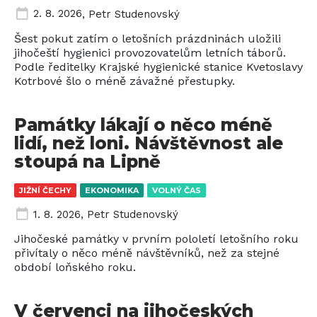
2. 8. 2026
,
Petr Studenovský
Šest pokut zatím o letošních prázdninách uložili
jihočeští hygienici provozovatelům letních táborů.
Podle ředitelky Krajské hygienické stanice Kvetoslavy
Kotrbové šlo o méně závažné přestupky.
Památky lákají o něco méně
lidí, než loni. Návštěvnost ale
stoupá na Lipně
JIŽNÍ ČECHY
EKONOMIKA
VOLNÝ ČAS
1. 8. 2026
,
Petr Studenovský
Jihočeské památky v prvním pololetí letošního roku
přivítaly o něco méně návštěvníků, než za stejné
období loňského roku.
V červenci na jihočeských