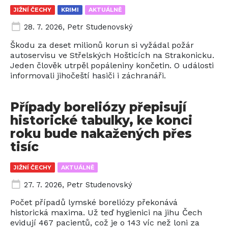
JIŽNÍ ČECHY
KRIMI
AKTUÁLNĚ
28. 7. 2026
,
Petr Studenovský
Škodu za deset milionů korun si vyžádal požár
autoservisu ve Střelských Hošticích na Strakonicku.
Jeden člověk utrpěl popáleniny končetin. O události
informovali jihočeští hasiči i záchranáři.
Případy boreliózy přepisují
historické tabulky, ke konci
roku bude nakažených přes
tisíc
JIŽNÍ ČECHY
AKTUÁLNĚ
27. 7. 2026
,
Petr Studenovský
Počet případů lymské boreliózy překonává
historická maxima. Už teď hygienici na jihu Čech
evidují 467 pacientů, což je o 143 víc než loni za