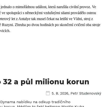
se jednalo o mimořádnou událost, která narušila civilní provoz. Ve
iž ve spolupráci s německými vzdušnými silami provádělo ostrou
terový let z Antalye tak musel čekat na letišti ve Vídni, stroj z
é Ruzyni. Zhruba po dvou hodinách po skončení cvičení oba stroje
vicích.
 32 a půl milionu korun
5. 8. 2026
,
Petr Studenovský
ho Dynama nabídku na odkup tradičního
nu korun. Médiím to řekl hejtman Martin Kuba.