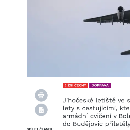
JIŽNÍ ČECHY
DOPRAVA
Jihočeské letiště ve
lety s cestujícími, kt
armádní cvičení v Bol
do Budějovic přiletě
SDÍLET ČLÁNEK: