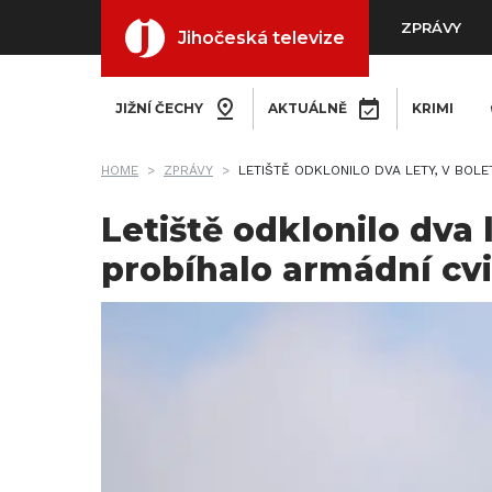
ZPRÁVY
Jihočeská televize
JIŽNÍ ČECHY
AKTUÁLNĚ
KRIMI
HOME
ZPRÁVY
LETIŠTĚ ODKLONILO DVA LETY, V BOLE
Letiště odklonilo dva l
probíhalo armádní cv