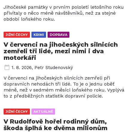
Jihočeské památky v prvním pololetí letošního roku
přivítaly o něco méně návštěvníků, než za stejné
období loňského roku.
JIŽNÍ ČECHY
KRIMI
DOPRAVA
V červenci na jihočeských silnicích
zemřeli tři lidé, mezi nimi i dva
motorkáři
1. 8. 2026
,
Petr Studenovský
V červenci na jihočeských silnicích zemřeli při
dopravních nehodách tři lidé. To je o jednu oběť
méně, než v sedmém měsíci loňského roku. Vyplývá
to z předběžných statistik dopravní policie.
JIŽNÍ ČECHY
AKTUÁLNĚ
V Rudolfově hořel rodinný dům,
škoda šplhá ke dvěma milionům