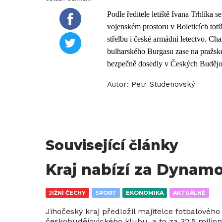
Podle ředitele letiště Ivana Trhlíka 
vojenském prostoru v Boleticích tot
střelbu i české armádní letectvo. Char
bulharského Burgasu zase na pražsk
bezpečně dosedly v Českých Budějo
Autor:
Petr Studenovský
Související články
Kraj nabízí za Dynamo
JIŽNÍ ČECHY
SPORT
EKONOMIKA
AKTUÁLNĚ
Jihočeský kraj předložil majitelce fotbalové
českobudějovického klubu, a to za 32,5 milio