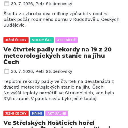
30. 7. 2026
,
Petr Studenovský
Škodu za zhruba dva miliony způsobil v noci na
pátek požár rodinného domu v Rudolfově u Českých
Budějovic.
JIŽNÍ ČECHY
VOLNÝ ČAS
AKTUÁLNĚ
Ve čtvrtek padly rekordy na 19 z 20
meteorologických stanic na jihu
Čech
30. 7. 2026
,
Petr Studenovský
Teplotní rekordy padly ve čtvrtek na devatenácti z
dvaceti meteorologických stanic na jihu Čech.
Nejvyšší teploty naměřili ve Strakonicích, kde bylo
37,5 stupně. V pátek navíc bylo ještě tepleji.
JIŽNÍ ČECHY
KRIMI
AKTUÁLNĚ
Ve Střelských Hošticích hořel