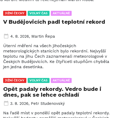
JIŽNÍ ČECHY
VOLNÝ ČAS
AKTUÁLNĚ
V Budějovicích padl teplotní rekord
4. 8. 2026
,
Martin Řepa
Úterní měření na všech jihočeských
meteorologických stanicích bylo rekordní. Nejvyšší
teplotu na jihu Čech zaznamenali meteorologové v
Českých Budějovicích. Ke čtyřiceti stupňům chyběla
jen jedna desetinka.
JIŽNÍ ČECHY
VOLNÝ ČAS
AKTUÁLNĚ
Opět padaly rekordy. Vedro bude i
dnes, pak se lehce ochladí
3. 8. 2026
,
Petr Studenovský
Na řadě míst v pondělí opět padaly teplotní rekordy.