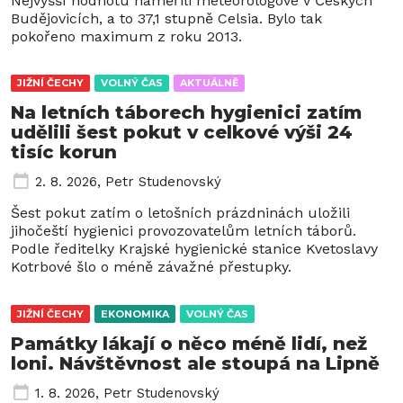
Nejvyšší hodnotu naměřili meteorologové v Českých
Budějovicích, a to 37,1 stupně Celsia. Bylo tak
pokořeno maximum z roku 2013.
JIŽNÍ ČECHY
VOLNÝ ČAS
AKTUÁLNĚ
Na letních táborech hygienici zatím
udělili šest pokut v celkové výši 24
tisíc korun
2. 8. 2026
,
Petr Studenovský
Šest pokut zatím o letošních prázdninách uložili
jihočeští hygienici provozovatelům letních táborů.
Podle ředitelky Krajské hygienické stanice Kvetoslavy
Kotrbové šlo o méně závažné přestupky.
JIŽNÍ ČECHY
EKONOMIKA
VOLNÝ ČAS
Památky lákají o něco méně lidí, než
loni. Návštěvnost ale stoupá na Lipně
1. 8. 2026
,
Petr Studenovský