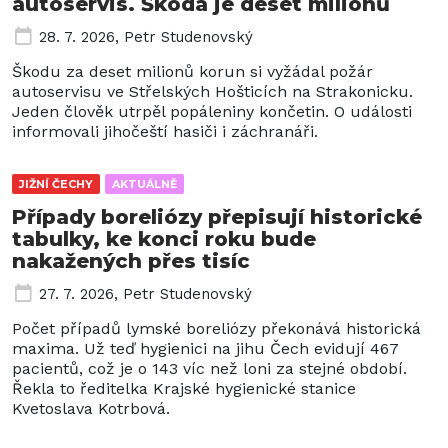
autoservis. Škoda je deset milionů
28. 7. 2026
,
Petr Studenovský
Škodu za deset milionů korun si vyžádal požár
autoservisu ve Střelských Hošticích na Strakonicku.
Jeden člověk utrpěl popáleniny končetin. O události
informovali jihočeští hasiči i záchranáři.
JIŽNÍ ČECHY
AKTUÁLNĚ
Případy boreliózy přepisují historické
tabulky, ke konci roku bude
nakažených přes tisíc
27. 7. 2026
,
Petr Studenovský
Počet případů lymské boreliózy překonává historická
maxima. Už teď hygienici na jihu Čech evidují 467
pacientů, což je o 143 víc než loni za stejné období.
Řekla to ředitelka Krajské hygienické stanice
Kvetoslava Kotrbová.