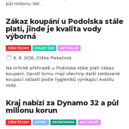
půl milionu lidí.
Zákaz koupání u Podolska stále
platí, jinde je kvalita vody
výborná
JIŽNÍ ČECHY
VOLNÝ ČAS
AKTUÁLNĚ
6. 8. 2026
,
Eliška Piskačová
Na orlické přehradě u Podolska stále platí zákaz
koupání. Oproti tomu mají všechny další sledované
koupací oblasti podle hygieniků vynikající kvalitu
vody.
Kraj nabízí za Dynamo 32 a půl
milionu korun
JIŽNÍ ČECHY
SPORT
EKONOMIKA
AKTUÁLNĚ