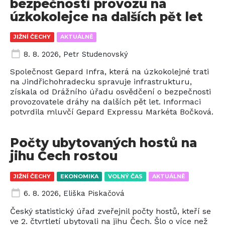
bezpečnosti provozu na
úzkokolejce na dalších pět let
JIŽNÍ ČECHY
AKTUÁLNĚ
8. 8. 2026
,
Petr Studenovský
Společnost Gepard Infra, která na úzkokolejné trati
na Jindřichohradecku spravuje infrastrukturu,
získala od Drážního úřadu osvědčení o bezpečnosti
provozovatele dráhy na dalších pět let. Informaci
potvrdila mluvčí Gepard Expressu Markéta Bočková.
Počty ubytovaných hostů na
jihu Čech rostou
JIŽNÍ ČECHY
EKONOMIKA
VOLNÝ ČAS
AKTUÁLNĚ
6. 8. 2026
,
Eliška Piskačová
Český statistický úřad zveřejnil počty hostů, kteří se
ve 2. čtvrtletí ubytovali na jihu Čech. Šlo o více než