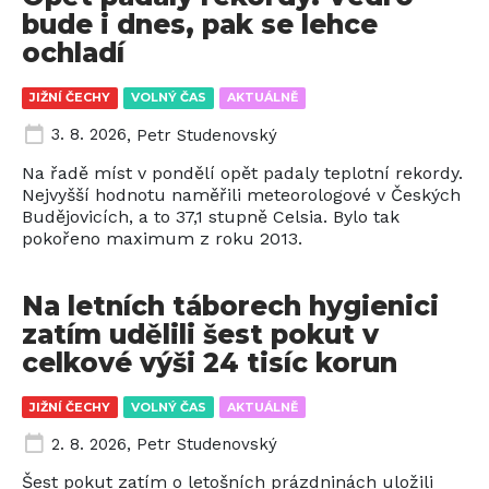
bude i dnes, pak se lehce
ochladí
JIŽNÍ ČECHY
VOLNÝ ČAS
AKTUÁLNĚ
3. 8. 2026
,
Petr Studenovský
Na řadě míst v pondělí opět padaly teplotní rekordy.
Nejvyšší hodnotu naměřili meteorologové v Českých
Budějovicích, a to 37,1 stupně Celsia. Bylo tak
pokořeno maximum z roku 2013.
Na letních táborech hygienici
zatím udělili šest pokut v
celkové výši 24 tisíc korun
JIŽNÍ ČECHY
VOLNÝ ČAS
AKTUÁLNĚ
2. 8. 2026
,
Petr Studenovský
Šest pokut zatím o letošních prázdninách uložili