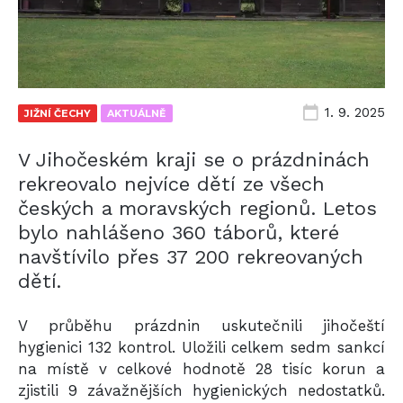
1. 9. 2025
JIŽNÍ ČECHY
AKTUÁLNĚ
V Jihočeském kraji se o prázdninách
rekreovalo nejvíce dětí ze všech
českých a moravských regionů. Letos
bylo nahlášeno 360 táborů, které
navštívilo přes 37 200 rekreovaných
dětí.
V průběhu prázdnin uskutečnili jihočeští
hygienici 132 kontrol. Uložili celkem sedm sankcí
na místě v celkové hodnotě 28 tisíc korun a
zjistili 9 závažnějších hygienických nedostatků.