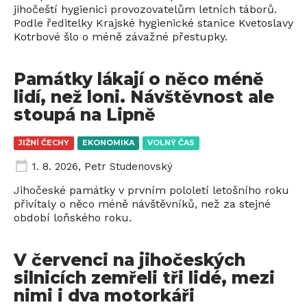
jihočeští hygienici provozovatelům letních táborů.
Podle ředitelky Krajské hygienické stanice Kvetoslavy
Kotrbové šlo o méně závažné přestupky.
Památky lákají o něco méně
lidí, než loni. Návštěvnost ale
stoupá na Lipně
JIŽNÍ ČECHY
EKONOMIKA
VOLNÝ ČAS
1. 8. 2026
,
Petr Studenovský
Jihočeské památky v prvním pololetí letošního roku
přivítaly o něco méně návštěvníků, než za stejné
období loňského roku.
V červenci na jihočeských
silnicích zemřeli tři lidé, mezi
nimi i dva motorkáři