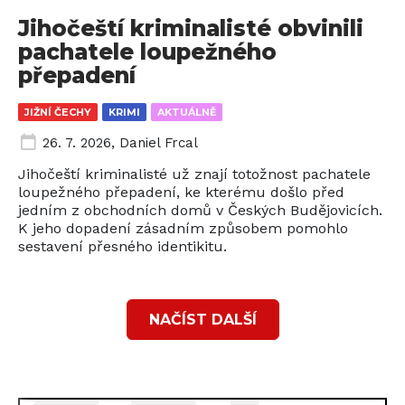
Jihočeští kriminalisté obvinili
pachatele loupežného
přepadení
JIŽNÍ ČECHY
KRIMI
AKTUÁLNĚ
26. 7. 2026
,
Daniel Frcal
Jihočeští kriminalisté už znají totožnost pachatele
loupežného přepadení, ke kterému došlo před
jedním z obchodních domů v Českých Budějovicích.
K jeho dopadení zásadním způsobem pomohlo
sestavení přesného identikitu.
NAČÍST DALŠÍ