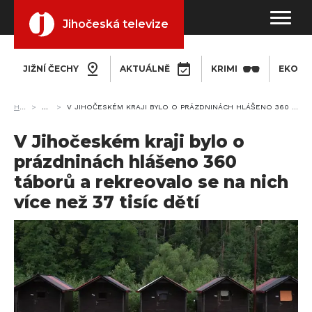
Jihočeská televize
JIŽNÍ ČECHY
AKTUÁLNĚ
KRIMI
EKONO
HOME
ZPRÁVY
V JIHOČESKÉM KRAJI BYLO O PRÁZDNINÁCH HLÁŠENO 360 TÁBORŮ A REKREOVALO SE NA NICH VÍCE NEŽ 37 TISÍC DĚTÍ
V Jihočeském kraji bylo o
prázdninách hlášeno 360
táborů a rekreovalo se na nich
více než 37 tisíc dětí