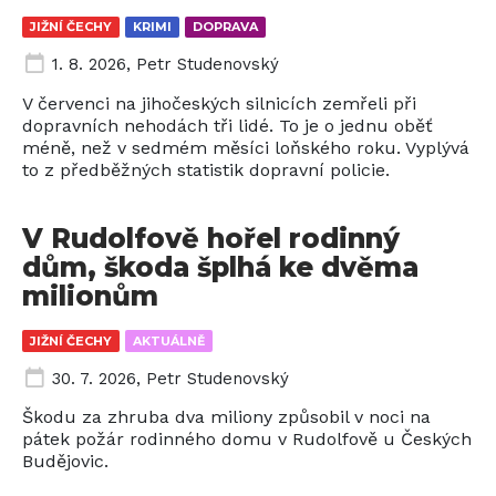
JIŽNÍ ČECHY
KRIMI
DOPRAVA
1. 8. 2026
,
Petr Studenovský
V červenci na jihočeských silnicích zemřeli při
dopravních nehodách tři lidé. To je o jednu oběť
méně, než v sedmém měsíci loňského roku. Vyplývá
to z předběžných statistik dopravní policie.
V Rudolfově hořel rodinný
dům, škoda šplhá ke dvěma
milionům
JIŽNÍ ČECHY
AKTUÁLNĚ
30. 7. 2026
,
Petr Studenovský
Škodu za zhruba dva miliony způsobil v noci na
pátek požár rodinného domu v Rudolfově u Českých
Budějovic.