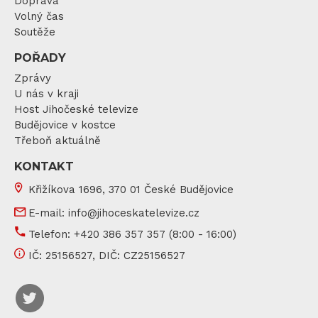
Doprava
Volný čas
Soutěže
POŘADY
Zprávy
U nás v kraji
Host Jihočeské televize
Budějovice v kostce
Třeboň aktuálně
KONTAKT
Křižíkova 1696, 370 01 České Budějovice
E-mail:
info@jihoceskatelevize.cz
Telefon:
+420 386 357 357
(8:00 - 16:00)
IČ:
25156527
, DIČ:
CZ25156527