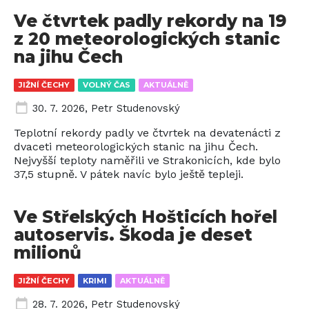
Ve čtvrtek padly rekordy na 19
z 20 meteorologických stanic
na jihu Čech
JIŽNÍ ČECHY
VOLNÝ ČAS
AKTUÁLNĚ
30. 7. 2026
,
Petr Studenovský
Teplotní rekordy padly ve čtvrtek na devatenácti z
dvaceti meteorologických stanic na jihu Čech.
Nejvyšší teploty naměřili ve Strakonicích, kde bylo
37,5 stupně. V pátek navíc bylo ještě tepleji.
Ve Střelských Hošticích hořel
autoservis. Škoda je deset
milionů
JIŽNÍ ČECHY
KRIMI
AKTUÁLNĚ
28. 7. 2026
,
Petr Studenovský