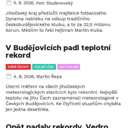
5. 8. 2026
,
Petr Studenovský
Jihočeský kraj předložil majitelce fotbalového
Dynama nabídku na odkup tradičního
českobudějovického klubu, a to za 32,5 milionu
korun. Médiím to řekl hejtman Martin Kuba.
V Budějovicích padl teplotní
rekord
JIŽNÍ ČECHY
VOLNÝ ČAS
AKTUÁLNĚ
4. 8. 2026
,
Martin Řepa
Úterní měření na všech jihočeských
meteorologických stanicích bylo rekordní. Nejvyšší
teplotu na jihu Čech zaznamenali meteorologové v
Českých Budějovicích. Ke čtyřiceti stupňům chyběla
jen jedna desetinka.
Opět padaly rekordy. Vedro