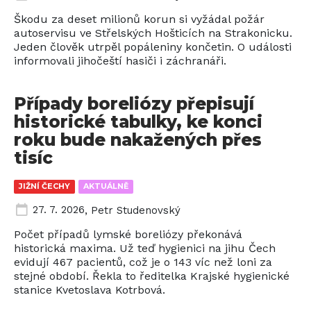
Škodu za deset milionů korun si vyžádal požár
autoservisu ve Střelských Hošticích na Strakonicku.
Jeden člověk utrpěl popáleniny končetin. O události
informovali jihočeští hasiči i záchranáři.
Případy boreliózy přepisují
historické tabulky, ke konci
roku bude nakažených přes
tisíc
JIŽNÍ ČECHY
AKTUÁLNĚ
27. 7. 2026
,
Petr Studenovský
Počet případů lymské boreliózy překonává
historická maxima. Už teď hygienici na jihu Čech
evidují 467 pacientů, což je o 143 víc než loni za
stejné období. Řekla to ředitelka Krajské hygienické
stanice Kvetoslava Kotrbová.