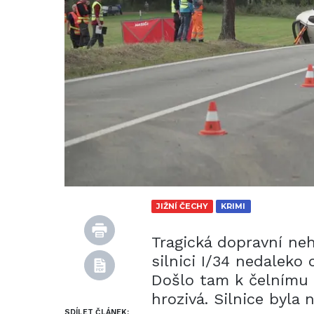
JIŽNÍ ČECHY
KRIMI
Tragická dopravní ne
silnici I/34 nedaleko
Došlo tam k čelnímu s
hrozivá. Silnice byla
SDÍLET ČLÁNEK: