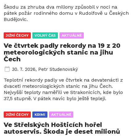
Škodu za zhruba dva miliony způsobil v noci na
pátek požár rodinného domu v Rudolfově u Českých
Budějovic.
JIŽNÍ ČECHY
VOLNÝ ČAS
AKTUÁLNĚ
Ve čtvrtek padly rekordy na 19 z 20
meteorologických stanic na jihu
Čech
30. 7. 2026
,
Petr Studenovský
Teplotní rekordy padly ve čtvrtek na devatenácti z
dvaceti meteorologických stanic na jihu Čech.
Nejvyšší teploty naměřili ve Strakonicích, kde bylo
37,5 stupně. V pátek navíc bylo ještě tepleji.
JIŽNÍ ČECHY
KRIMI
AKTUÁLNĚ
Ve Střelských Hošticích hořel
autoservis. Škoda je deset milionů