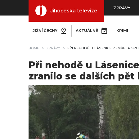
ZPRÁVY
Jihočeská televize
JIŽNÍ ČECHY
AKTUÁLNĚ
KRIMI
HOME
ZPRÁVY
PŘI NEHODĚ U LÁSENICE ZEMŘELA SPO
Při nehodě u Lásenic
zranilo se dalších pět 