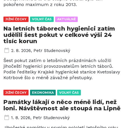
pokořeno maximum z roku 2013.
JIŽNÍ ČECHY
VOLNÝ ČAS
AKTUÁLNĚ
Na letních táborech hygienici zatím
udělili šest pokut v celkové výši 24
tisíc korun
2. 8. 2026
,
Petr Studenovský
Šest pokut zatím o letošních prázdninách uložili
jihočeští hygienici provozovatelům letních táborů.
Podle ředitelky Krajské hygienické stanice Kvetoslavy
Kotrbové šlo o méně závažné přestupky.
JIŽNÍ ČECHY
EKONOMIKA
VOLNÝ ČAS
Památky lákají o něco méně lidí, než
loni. Návštěvnost ale stoupá na Lipně
1. 8. 2026
,
Petr Studenovský
Jihočeské památky v prvním pololetí letošního roku