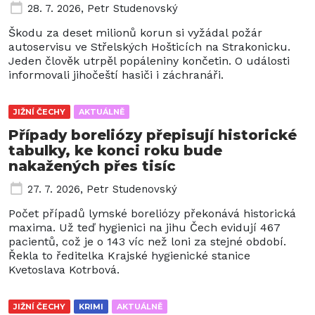
28. 7. 2026
,
Petr Studenovský
Škodu za deset milionů korun si vyžádal požár
autoservisu ve Střelských Hošticích na Strakonicku.
Jeden člověk utrpěl popáleniny končetin. O události
informovali jihočeští hasiči i záchranáři.
JIŽNÍ ČECHY
AKTUÁLNĚ
Případy boreliózy přepisují historické
tabulky, ke konci roku bude
nakažených přes tisíc
27. 7. 2026
,
Petr Studenovský
Počet případů lymské boreliózy překonává historická
maxima. Už teď hygienici na jihu Čech evidují 467
pacientů, což je o 143 víc než loni za stejné období.
Řekla to ředitelka Krajské hygienické stanice
Kvetoslava Kotrbová.
JIŽNÍ ČECHY
KRIMI
AKTUÁLNĚ