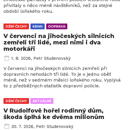
přivítaly o něco méně návštěvníků, než za stejné
období loňského roku.
JIŽNÍ ČECHY
KRIMI
DOPRAVA
V červenci na jihočeských silnicích
zemřeli tři lidé, mezi nimi i dva
motorkáři
1. 8. 2026
,
Petr Studenovský
V červenci na jihočeských silnicích zemřeli při
dopravních nehodách tři lidé. To je o jednu oběť
méně, než v sedmém měsíci loňského roku. Vyplývá
to z předběžných statistik dopravní policie.
JIŽNÍ ČECHY
AKTUÁLNĚ
V Rudolfově hořel rodinný dům,
škoda šplhá ke dvěma milionům
30. 7. 2026
,
Petr Studenovský