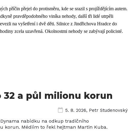
ných příčin přejel do protisměru, kde se srazil s projíždějícím autem.
dkyně pravděpodobného viníka nehody, další tři lidé utrpěli
vezli na vyšetření i dvě děti. Silnice z Jindřichova Hradce do
 hodiny zcela uzavřená. Okolnostmi nehody se zabývají policisté.
 32 a půl milionu korun
5. 8. 2026
,
Petr Studenovský
ho Dynama nabídku na odkup tradičního
nu korun. Médiím to řekl hejtman Martin Kuba.