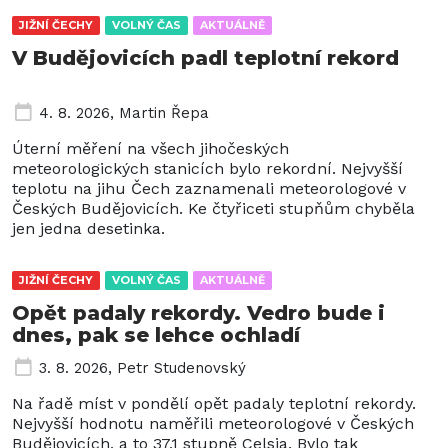
JIŽNÍ ČECHY
VOLNÝ ČAS
AKTUÁLNĚ
V Budějovicích padl teplotní rekord
4. 8. 2026
,
Martin Řepa
Úterní měření na všech jihočeských
meteorologických stanicích bylo rekordní. Nejvyšší
teplotu na jihu Čech zaznamenali meteorologové v
Českých Budějovicích. Ke čtyřiceti stupňům chyběla
jen jedna desetinka.
JIŽNÍ ČECHY
VOLNÝ ČAS
AKTUÁLNĚ
Opět padaly rekordy. Vedro bude i
dnes, pak se lehce ochladí
3. 8. 2026
,
Petr Studenovský
Na řadě míst v pondělí opět padaly teplotní rekordy.
Nejvyšší hodnotu naměřili meteorologové v Českých
Budějovicích, a to 37,1 stupně Celsia. Bylo tak