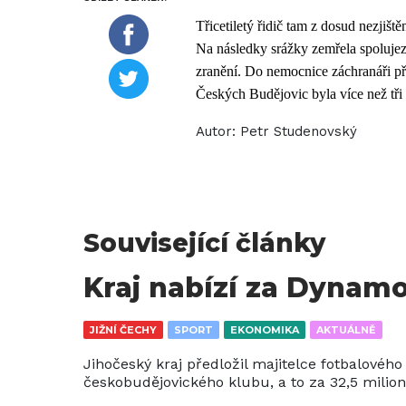
Třicetiletý řidič tam z dosud nezjiště
Na následky srážky zemřela spolujez
zranění. Do nemocnice záchranáři pře
Českých Budějovic byla více než tři
Autor:
Petr Studenovský
Související články
Kraj nabízí za Dynamo
JIŽNÍ ČECHY
SPORT
EKONOMIKA
AKTUÁLNĚ
Jihočeský kraj předložil majitelce fotbalové
českobudějovického klubu, a to za 32,5 milio