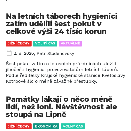
Na letních táborech hygienici
zatím udělili šest pokut v
celkové výši 24 tisíc korun
JIŽNÍ ČECHY
VOLNÝ ČAS
AKTUÁLNĚ
2. 8. 2026
,
Petr Studenovský
Šest pokut zatím o letošních prázdninách uložili
jihočeští hygienici provozovatelům letních táborů.
Podle ředitelky Krajské hygienické stanice Kvetoslavy
Kotrbové šlo o méně závažné přestupky.
Památky lákají o něco méně
lidí, než loni. Návštěvnost ale
stoupá na Lipně
JIŽNÍ ČECHY
EKONOMIKA
VOLNÝ ČAS