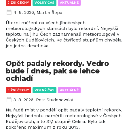
JIŽNÍ ČECHY
VOLNÝ ČAS
AKTUÁLNĚ
4. 8. 2026
,
Martin Řepa
Úterní měření na všech jihočeských
meteorologických stanicích bylo rekordní. Nejvyšší
teplotu na jihu Čech zaznamenali meteorologové v
Českých Budějovicích. Ke čtyřiceti stupňům chyběla
jen jedna desetinka.
Opět padaly rekordy. Vedro
bude i dnes, pak se lehce
ochladí
JIŽNÍ ČECHY
VOLNÝ ČAS
AKTUÁLNĚ
3. 8. 2026
,
Petr Studenovský
Na řadě míst v pondělí opět padaly teplotní rekordy.
Nejvyšší hodnotu naměřili meteorologové v Českých
Budějovicích, a to 37,1 stupně Celsia. Bylo tak
pokořeno maximum z roku 2013.