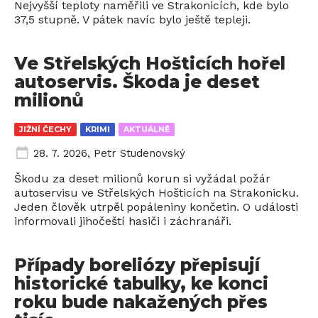
Nejvyšší teploty naměřili ve Strakonicích, kde bylo
37,5 stupně. V pátek navíc bylo ještě tepleji.
Ve Střelských Hošticích hořel
autoservis. Škoda je deset
milionů
JIŽNÍ ČECHY
KRIMI
AKTUÁLNĚ
28. 7. 2026
,
Petr Studenovský
Škodu za deset milionů korun si vyžádal požár
autoservisu ve Střelských Hošticích na Strakonicku.
Jeden člověk utrpěl popáleniny končetin. O události
informovali jihočeští hasiči i záchranáři.
Případy boreliózy přepisují
historické tabulky, ke konci
roku bude nakažených přes