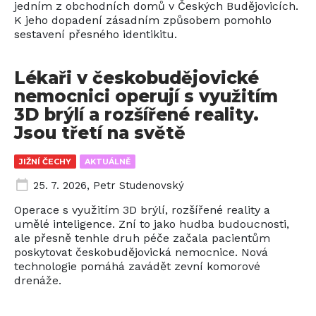
jedním z obchodních domů v Českých Budějovicích.
K jeho dopadení zásadním způsobem pomohlo
sestavení přesného identikitu.
Lékaři v českobudějovické
nemocnici operují s využitím
3D brýlí a rozšířené reality.
Jsou třetí na světě
JIŽNÍ ČECHY
AKTUÁLNĚ
25. 7. 2026
,
Petr Studenovský
Operace s využitím 3D brýlí, rozšířené reality a
umělé inteligence. Zní to jako hudba budoucnosti,
ale přesně tenhle druh péče začala pacientům
poskytovat českobudějovická nemocnice. Nová
technologie pomáhá zavádět zevní komorové
drenáže.