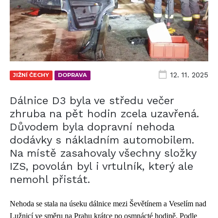
12. 11. 2025
JIŽNÍ ČECHY
DOPRAVA
Dálnice D3 byla ve středu večer
zhruba na pět hodin zcela uzavřená.
Důvodem byla dopravní nehoda
dodávky s nákladním automobilem.
Na místě zasahovaly všechny složky
IZS, povolán byl i vrtulník, který ale
nemohl přistát.
Nehoda se stala na úseku dálnice mezi Ševětínem a Veselím nad
Lužnicí ve směru na Prahu krátce po osmnácté hodině. Podle