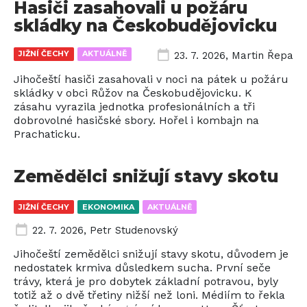
Hasiči zasahovali u požáru
skládky na Českobudějovicku
JIŽNÍ ČECHY
AKTUÁLNĚ
23. 7. 2026
,
Martin Řepa
Jihočeští hasiči zasahovali v noci na pátek u požáru
skládky v obci Růžov na Českobudějovicku. K
zásahu vyrazila jednotka profesionálních a tři
dobrovolné hasičské sbory. Hořel i kombajn na
Prachaticku.
Zemědělci snižují stavy skotu
JIŽNÍ ČECHY
EKONOMIKA
AKTUÁLNĚ
22. 7. 2026
,
Petr Studenovský
Jihočeští zemědělci snižují stavy skotu, důvodem je
nedostatek krmiva důsledkem sucha. První seče
trávy, která je pro dobytek základní potravou, byly
totiž až o dvě třetiny nižší než loni. Médiím to řekla