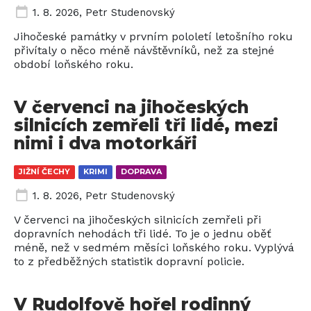
1. 8. 2026
,
Petr Studenovský
Jihočeské památky v prvním pololetí letošního roku
přivítaly o něco méně návštěvníků, než za stejné
období loňského roku.
V červenci na jihočeských
silnicích zemřeli tři lidé, mezi
nimi i dva motorkáři
JIŽNÍ ČECHY
KRIMI
DOPRAVA
1. 8. 2026
,
Petr Studenovský
V červenci na jihočeských silnicích zemřeli při
dopravních nehodách tři lidé. To je o jednu oběť
méně, než v sedmém měsíci loňského roku. Vyplývá
to z předběžných statistik dopravní policie.
V Rudolfově hořel rodinný