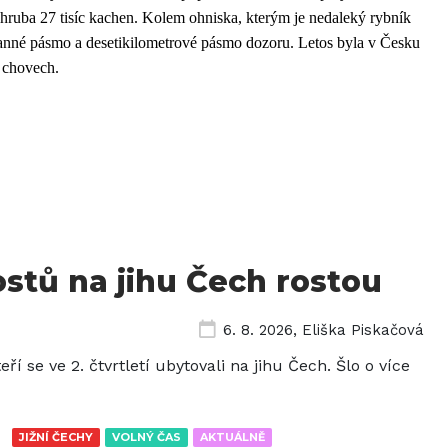
zhruba 27 tisíc kachen. Kolem ohniska, kterým je nedaleký rybník
ranné pásmo a desetikilometrové pásmo dozoru. Letos byla v Česku
 chovech.
stů na jihu Čech rostou
6. 8. 2026
,
Eliška Piskačová
eří se ve 2. čtvrtletí ubytovali na jihu Čech. Šlo o více
JIŽNÍ ČECHY
VOLNÝ ČAS
AKTUÁLNĚ