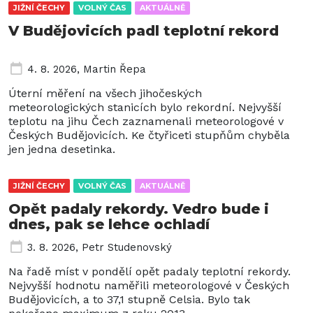
JIŽNÍ ČECHY
VOLNÝ ČAS
AKTUÁLNĚ
V Budějovicích padl teplotní rekord
4. 8. 2026
,
Martin Řepa
Úterní měření na všech jihočeských
meteorologických stanicích bylo rekordní. Nejvyšší
teplotu na jihu Čech zaznamenali meteorologové v
Českých Budějovicích. Ke čtyřiceti stupňům chyběla
jen jedna desetinka.
JIŽNÍ ČECHY
VOLNÝ ČAS
AKTUÁLNĚ
Opět padaly rekordy. Vedro bude i
dnes, pak se lehce ochladí
3. 8. 2026
,
Petr Studenovský
Na řadě míst v pondělí opět padaly teplotní rekordy.
Nejvyšší hodnotu naměřili meteorologové v Českých
Budějovicích, a to 37,1 stupně Celsia. Bylo tak