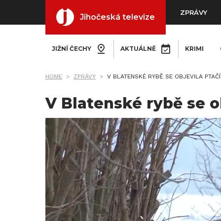
ZPRÁVY
Jihočeská televize
JIŽNÍ ČECHY
AKTUÁLNĚ
KRIMI
HOME
ZPRÁVY
V BLATENSKÉ RYBĚ SE OBJEVILA PTAČÍ
V Blatenské rybě se o