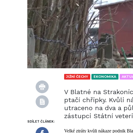
JIŽNÍ ČECHY
EKONOMIKA
AKTU
V Blatné na Strakonic
ptačí chřipky. Kvůli 
utraceno na dva a půl
zástupci Státní veteri
SDÍLET ČLÁNEK:
Velké ztráty kvůli nákaze podnik B