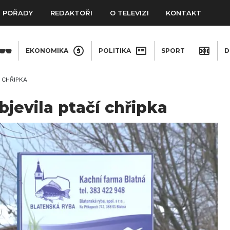
POŘADY
REDAKTOŘI
O TELEVIZI
KONTAKT
EKONOMIKA
POLITIKA
SPORT
D
 CHŘIPKA
bjevila ptačí chřipka