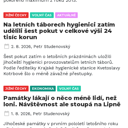
pokořeno maximum z roku 2013.
JIŽNÍ ČECHY
VOLNÝ ČAS
AKTUÁLNĚ
Na letních táborech hygienici zatím
udělili šest pokut v celkové výši 24
tisíc korun
2. 8. 2026
,
Petr Studenovský
Šest pokut zatím o letošních prázdninách uložili
jihočeští hygienici provozovatelům letních táborů.
Podle ředitelky Krajské hygienické stanice Kvetoslavy
Kotrbové šlo o méně závažné přestupky.
JIŽNÍ ČECHY
EKONOMIKA
VOLNÝ ČAS
Památky lákají o něco méně lidí, než
loni. Návštěvnost ale stoupá na Lipně
1. 8. 2026
,
Petr Studenovský
Jihočeské památky v prvním pololetí letošního roku