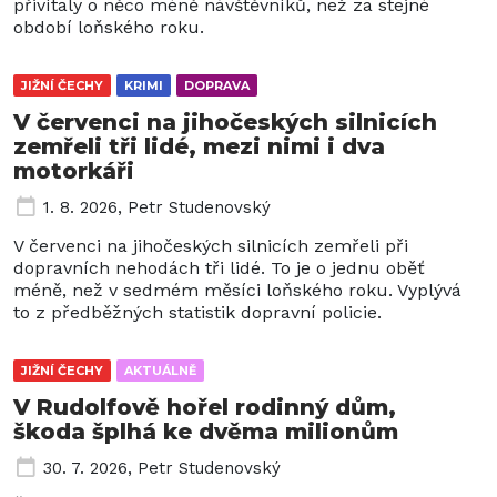
přivítaly o něco méně návštěvníků, než za stejné
období loňského roku.
JIŽNÍ ČECHY
KRIMI
DOPRAVA
V červenci na jihočeských silnicích
zemřeli tři lidé, mezi nimi i dva
motorkáři
1. 8. 2026
,
Petr Studenovský
V červenci na jihočeských silnicích zemřeli při
dopravních nehodách tři lidé. To je o jednu oběť
méně, než v sedmém měsíci loňského roku. Vyplývá
to z předběžných statistik dopravní policie.
JIŽNÍ ČECHY
AKTUÁLNĚ
V Rudolfově hořel rodinný dům,
škoda šplhá ke dvěma milionům
30. 7. 2026
,
Petr Studenovský