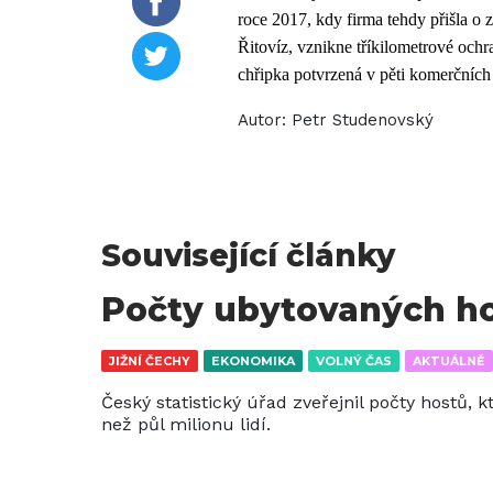
roce 2017, kdy firma tehdy přišla o 
Řitovíz, vznikne tříkilometrové och
chřipka potvrzená v pěti komerčních
Autor:
Petr Studenovský
Související články
Počty ubytovaných ho
JIŽNÍ ČECHY
EKONOMIKA
VOLNÝ ČAS
AKTUÁLNĚ
Český statistický úřad zveřejnil počty hostů, kt
než půl milionu lidí.