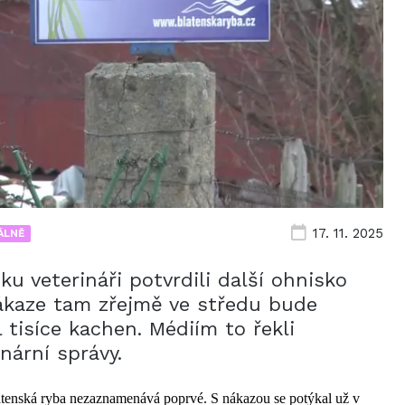
17. 11. 2025
ÁLNĚ
ku veterináři potvrdili další ohnisko
nákaze tam zřejmě ve středu bude
 tisíce kachen. Médiím to řekli
nární správy.
latenská ryba nezaznamenává poprvé. S nákazou se potýkal už v