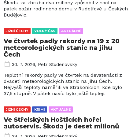
Škodu za zhruba dva miliony způsobil v noci na
pátek požár rodinného domu v Rudolfově u Českých
Budějovic.
JIŽNÍ ČECHY
VOLNÝ ČAS
AKTUÁLNĚ
Ve čtvrtek padly rekordy na 19 z 20
meteorologických stanic na jihu
Čech
30. 7. 2026
,
Petr Studenovský
Teplotní rekordy padly ve čtvrtek na devatenácti z
dvaceti meteorologických stanic na jihu Čech.
Nejvyšší teploty naměřili ve Strakonicích, kde bylo
37,5 stupně. V pátek navíc bylo ještě tepleji.
JIŽNÍ ČECHY
KRIMI
AKTUÁLNĚ
Ve Střelských Hošticích hořel
autoservis. Škoda je deset milionů
28. 7. 2026
,
Petr Studenovský