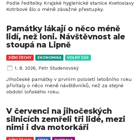
Podle ředitelky Krajské hygienické stanice Kvetoslavy
Kotrbové šlo o méně závažné přestupky.
Památky lákají o něco méně
lidí, než loni. Návštěvnost ale
stoupá na Lipně
JIŽNÍ ČECHY
EKONOMIKA
VOLNÝ ČAS
1. 8. 2026
,
Petr Studenovský
Jihočeské památky v prvním pololetí letošního roku
přivítaly o něco méně návštěvníků, než za stejné
období loňského roku.
V červenci na jihočeských
silnicích zemřeli tři lidé, mezi
nimi i dva motorkáři
JIŽNÍ ČECHY
KRIMI
DOPRAVA