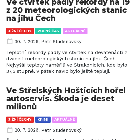
Ve čtvrtek padly rekordy na 19
z 20 meteorologických stanic
na jihu Čech
JIŽNÍ ČECHY
VOLNÝ ČAS
AKTUÁLNĚ
30. 7. 2026
,
Petr Studenovský
Teplotní rekordy padly ve čtvrtek na devatenácti z
dvaceti meteorologických stanic na jihu Čech.
Nejvyšší teploty naměřili ve Strakonicích, kde bylo
37,5 stupně. V pátek navíc bylo ještě tepleji.
Ve Střelských Hošticích hořel
autoservis. Škoda je deset
milionů
JIŽNÍ ČECHY
KRIMI
AKTUÁLNĚ
28. 7. 2026
,
Petr Studenovský