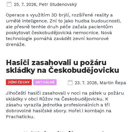
25. 7. 2026
,
Petr Studenovský
Operace s využitím 3D brýlí, rozšířené reality a
umělé inteligence. Zní to jako hudba budoucnosti,
ale přesně tenhle druh péče začala pacientům
poskytovat českobudějovická nemocnice. Nová
technologie pomáhá zavádět zevní komorové
drenáže.
Hasiči zasahovali u požáru
skládky na Českobudějovicku
JIŽNÍ ČECHY
AKTUÁLNĚ
23. 7. 2026
,
Martin Řepa
Jihočeští hasiči zasahovali v noci na pátek u požáru
skládky v obci Růžov na Českobudějovicku. K
zásahu vyrazila jednotka profesionálních a tři
dobrovolné hasičské sbory. Hořel i kombajn na
Prachaticku.