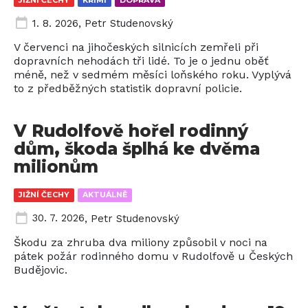
1. 8. 2026
,
Petr Studenovský
V červenci na jihočeských silnicích zemřeli při
dopravních nehodách tři lidé. To je o jednu oběť
méně, než v sedmém měsíci loňského roku. Vyplývá
to z předběžných statistik dopravní policie.
V Rudolfově hořel rodinný
dům, škoda šplhá ke dvěma
milionům
JIŽNÍ ČECHY
AKTUÁLNĚ
30. 7. 2026
,
Petr Studenovský
Škodu za zhruba dva miliony způsobil v noci na
pátek požár rodinného domu v Rudolfově u Českých
Budějovic.