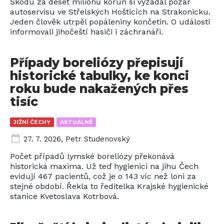
Škodu za deset milionů korun si vyžádal požár
autoservisu ve Střelských Hošticích na Strakonicku.
Jeden člověk utrpěl popáleniny končetin. O události
informovali jihočeští hasiči i záchranáři.
Případy boreliózy přepisují
historické tabulky, ke konci
roku bude nakažených přes
tisíc
JIŽNÍ ČECHY
AKTUÁLNĚ
27. 7. 2026
,
Petr Studenovský
Počet případů lymské boreliózy překonává
historická maxima. Už teď hygienici na jihu Čech
evidují 467 pacientů, což je o 143 víc než loni za
stejné období. Řekla to ředitelka Krajské hygienické
stanice Kvetoslava Kotrbová.