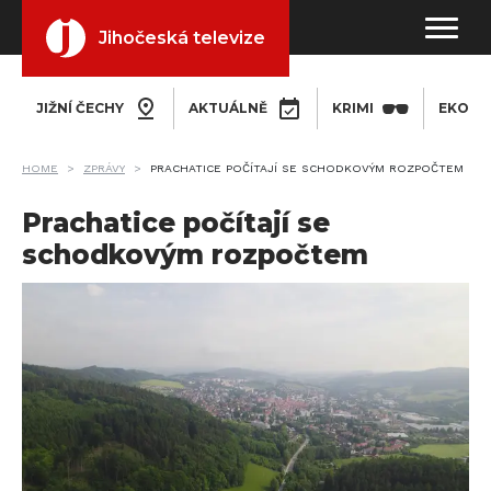
Jihočeská televize
JIŽNÍ ČECHY
AKTUÁLNĚ
KRIMI
EKONO
HOME
ZPRÁVY
PRACHATICE POČÍTAJÍ SE SCHODKOVÝM ROZPOČTEM
Prachatice počítají se
schodkovým rozpočtem