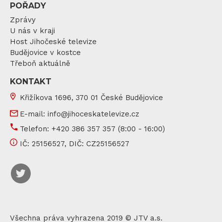
POŘADY
Zprávy
U nás v kraji
Host Jihočeské televize
Budějovice v kostce
Třeboň aktuálně
KONTAKT
Křižíkova 1696, 370 01 České Budějovice
E-mail:
info@jihoceskatelevize.cz
Telefon:
+420 386 357 357
(8:00 - 16:00)
IČ:
25156527
, DIČ:
CZ25156527
Všechna práva vyhrazena 2019 © JTV a.s.