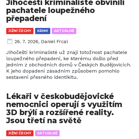
Jihočeští kriminalisté obvinili
pachatele loupežného
přepadení
JIŽNÍ ČECHY
KRIMI
AKTUÁLNĚ
26. 7. 2026
,
Daniel Frcal
Jihočeští kriminalisté už znají totožnost pachatele
loupežného přepadení, ke kterému došlo před
jedním z obchodních domů v Českých Budějovicích.
K jeho dopadení zásadním způsobem pomohlo
sestavení přesného identikitu.
Lékaři v českobudějovické
nemocnici operují s využitím
3D brýlí a rozšířené reality.
Jsou třetí na světě
JIŽNÍ ČECHY
AKTUÁLNĚ