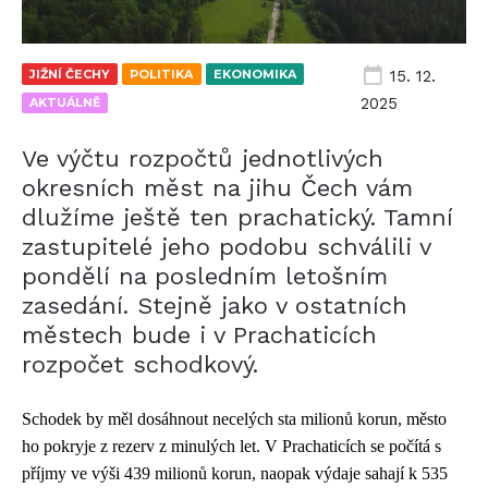
JIŽNÍ ČECHY
POLITIKA
EKONOMIKA
15. 12.
2025
AKTUÁLNĚ
Ve výčtu rozpočtů jednotlivých
okresních měst na jihu Čech vám
dlužíme ještě ten prachatický. Tamní
zastupitelé jeho podobu schválili v
pondělí na posledním letošním
zasedání. Stejně jako v ostatních
městech bude i v Prachaticích
rozpočet schodkový.
Schodek by měl dosáhnout necelých sta milionů korun, město
ho pokryje z rezerv z minulých let. V Prachaticích se počítá s
příjmy ve výši 439 milionů korun, naopak výdaje sahají k 535