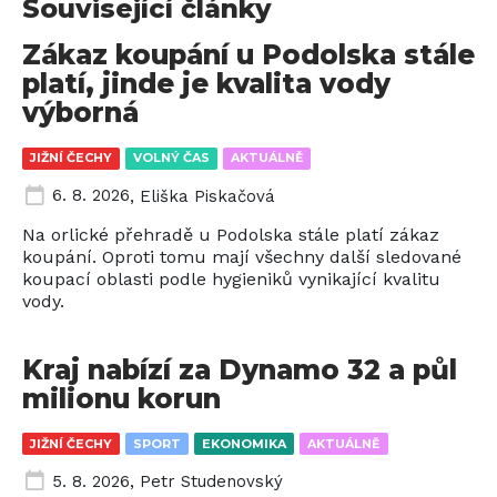
Související články
Zákaz koupání u Podolska stále
platí, jinde je kvalita vody
výborná
JIŽNÍ ČECHY
VOLNÝ ČAS
AKTUÁLNĚ
6. 8. 2026
,
Eliška Piskačová
Na orlické přehradě u Podolska stále platí zákaz
koupání. Oproti tomu mají všechny další sledované
koupací oblasti podle hygieniků vynikající kvalitu
vody.
Kraj nabízí za Dynamo 32 a půl
milionu korun
JIŽNÍ ČECHY
SPORT
EKONOMIKA
AKTUÁLNĚ
5. 8. 2026
,
Petr Studenovský