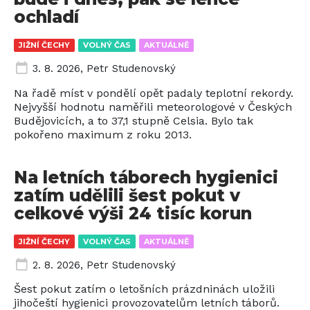
ochladí
JIŽNÍ ČECHY
VOLNÝ ČAS
AKTUÁLNĚ
3. 8. 2026
,
Petr Studenovský
Na řadě míst v pondělí opět padaly teplotní rekordy.
Nejvyšší hodnotu naměřili meteorologové v Českých
Budějovicích, a to 37,1 stupně Celsia. Bylo tak
pokořeno maximum z roku 2013.
Na letních táborech hygienici
zatím udělili šest pokut v
celkové výši 24 tisíc korun
JIŽNÍ ČECHY
VOLNÝ ČAS
AKTUÁLNĚ
2. 8. 2026
,
Petr Studenovský
Šest pokut zatím o letošních prázdninách uložili
jihočeští hygienici provozovatelům letních táborů.