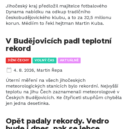
Jihočeský kraj předložil majitelce fotbalového
Dynama nabídku na odkup tradičního
českobudějovického klubu, a to za 32,5 milionu
korun. Médiím to řekl hejtman Martin Kuba.
V Budějovicích padl teplotní
rekord
JIŽNÍ ČECHY
VOLNÝ ČAS
AKTUÁLNĚ
4. 8. 2026
,
Martin Řepa
Úterní měření na všech jihočeských
meteorologických stanicích bylo rekordní. Nejvyšší
teplotu na jihu Čech zaznamenali meteorologové v
Českých Budějovicích. Ke čtyřiceti stupňům chyběla
jen jedna desetinka.
Opět padaly rekordy. Vedro
bude i dnes, pak se lehce