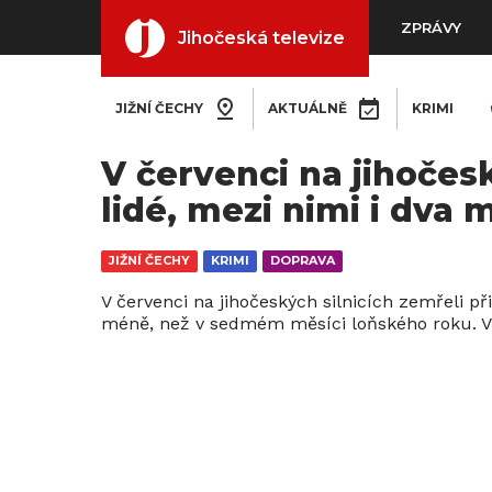
ZPRÁVY
Jihočeská televize
JIŽNÍ ČECHY
AKTUÁLNĚ
KRIMI
V červenci na jihočesk
lidé, mezi nimi i dva 
JIŽNÍ ČECHY
KRIMI
DOPRAVA
V červenci na jihočeských silnicích zemřeli př
méně, než v sedmém měsíci loňského roku. Vyp