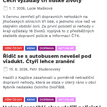
Čech vyžádaly tři lidské životy
1. 7. 2026
,
Lucie Mašková
V červnu zemřeli při dopravních nehodách na
jihočeských silnicích tři lidé, o jednoho více než ve
stejném období loni. Za první pololetí si nehody v
kraji vyžádaly 16 životů. Vyplývá to z předběžných
statistik dopravní policie a informací ČTK.
JIŽNÍ ČECHY
KRIMI
DOPRAVA
AKTUÁLNĚ
Řidič se s autobusem nevešel pod
viadukt. Čtyři lehce zranění
15. 6. 2026
,
Petr Studenovský
Hasiči z Kaplice zasahovali u poměrně netradiční
dopravní nehody, která se stala v úterý ráno v obci
Rybník nedaleko Dolního Dvořiště.
JIŽNÍ ČECHY
KRIMI
DOPRAVA
AKTUÁLNĚ