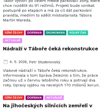
Tábor vytvoří po celém městě parkovací zóny, které
chce rozdělit do tří režimů. Projekt bude vznikat
postupně po etapách a má za cíl dát parkování
pravidla, mediím to sdělil místostarosta Tábora
Martin Mareda.
JIŽNÍ ČECHY
DOPRAVA
EKONOMIKA
VOLNÝ ČAS
AKTUÁLNĚ
Nádraží v Táboře čeká rekonstrukce
4. 5. 2026
,
Petr Studenovský
Vlakové nádraží v Táboře čeká rekonstrukce.
Informovala o tom Správa železnic s tím, že práce
začnou už v červnu letošního roku a potrvají dva
roky. Opravy vyjdou na necelých 170 milionů korun.
JIŽNÍ ČECHY
DOPRAVA
AKTUÁLNĚ
Na jihočeských silnicích zemřeli v