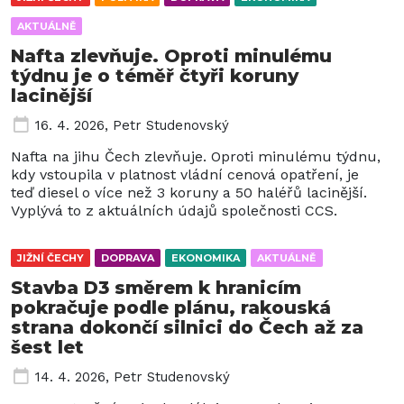
AKTUÁLNĚ
Nafta zlevňuje. Oproti minulému
týdnu je o téměř čtyři koruny
lacinější
16. 4. 2026
,
Petr Studenovský
Nafta na jihu Čech zlevňuje. Oproti minulému týdnu,
kdy vstoupila v platnost vládní cenová opatření, je
teď diesel o více než 3 koruny a 50 haléřů lacinější.
Vyplývá to z aktuálních údajů společnosti CCS.
JIŽNÍ ČECHY
DOPRAVA
EKONOMIKA
AKTUÁLNĚ
Stavba D3 směrem k hranicím
pokračuje podle plánu, rakouská
strana dokončí silnici do Čech až za
šest let
14. 4. 2026
,
Petr Studenovský