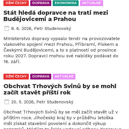
JIŽNÍ ČECHY
DOPRAVA
EKONOMIKA
AKTUÁLNĚ
Stát hledá dopravce na trati mezi
Budějovicemi a Prahou
8. 6. 2026
,
Petr Studenovský
Ministerstvo dopravy vypsalo tendr na provozovatele
vlakového spojení mezi Prahou, Příbramí, Pískem a
Českými Budějovicemi, a to s platností od prosince
roku 2027. Dopravci mohou své nabídky podávat do
16. září.
JIŽNÍ ČECHY
DOPRAVA
AKTUÁLNĚ
Obchvat Trhových Svinů by se mohl
začít stavět příští rok
20. 5. 2026
,
Petr Studenovský
Obchvat Trhových Svinů by se měl začít stavět už v
příštím roce. Jihočeský kraj by v průběhu letoška
měl získat stavební povolení a dokončit výkup