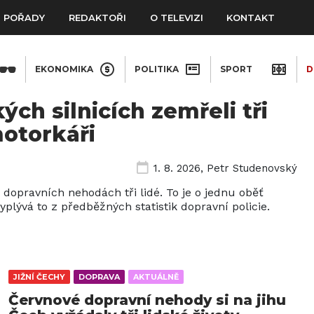
POŘADY
REDAKTOŘI
O TELEVIZI
KONTAKT
EKONOMIKA
POLITIKA
SPORT
D
ých silnicích zemřeli tři
motorkáři
1. 8. 2026
,
Petr Studenovský
i dopravních nehodách tři lidé. To je o jednu oběť
lývá to z předběžných statistik dopravní policie.
JIŽNÍ ČECHY
DOPRAVA
AKTUÁLNĚ
Červnové dopravní nehody si na jihu