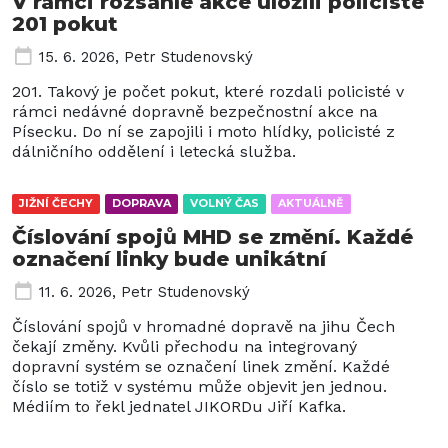
V rámci rozsáhlé akce uložili policisté
201 pokut
15. 6. 2026
,
Petr Studenovský
201. Takový je počet pokut, které rozdali policisté v
rámci nedávné dopravně bezpečnostní akce na
Písecku. Do ní se zapojili i moto hlídky, policisté z
dálničního oddělení i letecká služba.
JIŽNÍ ČECHY
DOPRAVA
VOLNÝ ČAS
AKTUÁLNĚ
Číslování spojů MHD se změní. Každé
označení linky bude unikátní
11. 6. 2026
,
Petr Studenovský
Číslování spojů v hromadné dopravě na jihu Čech
čekají změny. Kvůli přechodu na integrovaný
dopravní systém se označení linek změní. Každé
číslo se totiž v systému může objevit jen jednou.
Médiím to řekl jednatel JIKORDu Jiří Kafka.