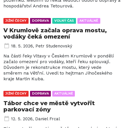
pozemků. Médiím to řekla vedoucí odboru dopravy a
hospodářství Andrea Tetourová.
JIŽNÍ ČECHY
DOPRAVA
VOLNÝ ČAS
AKTUÁLNĚ
V Krumlově začala oprava mostu,
vodáky čeká omezení
18. 5. 2026
,
Petr Studenovský
Na části řeky Vltavy v Českém Krumlově v pondělí
začalo omezení pro vodáky, kteří řeku splouvají.
Důvodem je rekonstrukce mostu, který vede
směrem na Větřní. Uvedl to hejtman Jihočeského
kraje Martin Kuba.
JIŽNÍ ČECHY
DOPRAVA
AKTUÁLNĚ
Tábor chce ve městě vytvořit
parkovací zóny
12. 5. 2026
,
Daniel Frcal