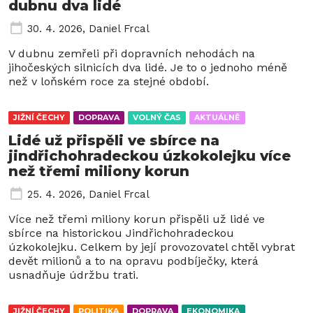
dubnu dva lidé
30. 4. 2026
,
Daniel Frcal
V dubnu zemřeli při dopravních nehodách na
jihočeských silnicích dva lidé. Je to o jednoho méně
než v loňském roce za stejné období.
JIŽNÍ ČECHY
DOPRAVA
VOLNÝ ČAS
AKTUÁLNĚ
Lidé už přispěli ve sbírce na
jindřichohradeckou úzkokolejku více
než třemi miliony korun
25. 4. 2026
,
Daniel Frcal
Více než třemi miliony korun přispěli už lidé ve
sbírce na historickou Jindřichohradeckou
úzkokolejku. Celkem by její provozovatel chtěl vybrat
devět milionů a to na opravu podbíječky, která
usnadňuje údržbu trati.
JIŽNÍ ČECHY
POLITIKA
DOPRAVA
EKONOMIKA