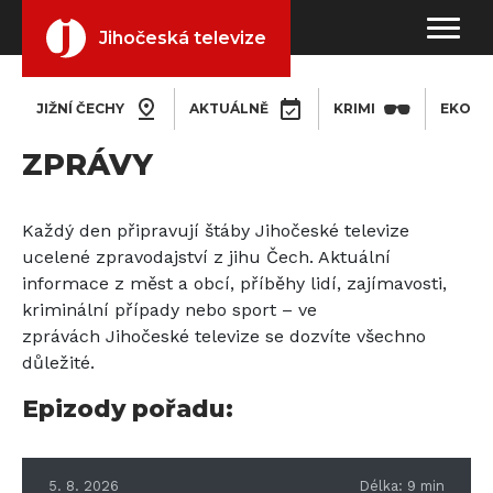
Jihočeská televize
JIŽNÍ ČECHY
AKTUÁLNĚ
KRIMI
EKONO
ZPRÁVY
Každý den připravují štáby Jihočeské televize
ucelené zpravodajství z jihu Čech. Aktuální
informace z měst a obcí, příběhy lidí, zajímavosti,
kriminální případy nebo sport – ve
zprávách Jihočeské televize se dozvíte všechno
důležité.
Epizody pořadu:
5. 8. 2026
Délka:
9
min