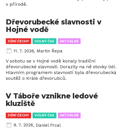
v přírodě.
Dřevorubecké slavnosti v
Hojné vodě
JIŽNÍ ČECHY
VOLNÝ ČAS
AKTUÁLNĚ
11. 7. 2026
,
Martin Řepa
V sobotu se v Hojné vodě konaly tradiční
dřevorubecké slavnosti. Dorazily na ně stovky lidí.
Hlavním programem slavností byla dřevorubecká
soutěž o Krále dřevorubců.
V Táboře vznikne ledové
kluziště
JIŽNÍ ČECHY
VOLNÝ ČAS
AKTUÁLNĚ
9. 7. 2026
,
Daniel Frcal