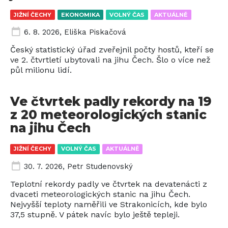
JIŽNÍ ČECHY
EKONOMIKA
VOLNÝ ČAS
AKTUÁLNĚ
6. 8. 2026
,
Eliška Piskačová
Český statistický úřad zveřejnil počty hostů, kteří se
ve 2. čtvrtletí ubytovali na jihu Čech. Šlo o více než
půl milionu lidí.
Ve čtvrtek padly rekordy na 19
z 20 meteorologických stanic
na jihu Čech
JIŽNÍ ČECHY
VOLNÝ ČAS
AKTUÁLNĚ
30. 7. 2026
,
Petr Studenovský
Teplotní rekordy padly ve čtvrtek na devatenácti z
dvaceti meteorologických stanic na jihu Čech.
Nejvyšší teploty naměřili ve Strakonicích, kde bylo
37,5 stupně. V pátek navíc bylo ještě tepleji.