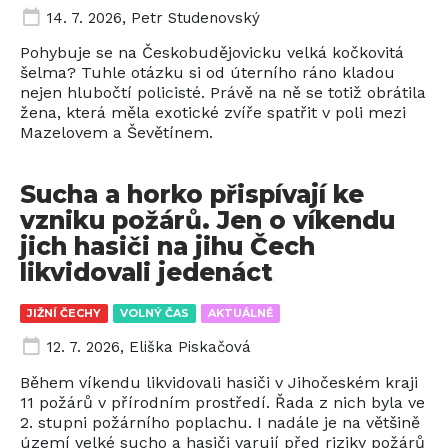
14. 7. 2026
,
Petr Studenovský
Pohybuje se na Českobudějovicku velká kočkovitá
šelma? Tuhle otázku si od úterního ráno kladou
nejen hlubočtí policisté. Právě na ně se totiž obrátila
žena, která měla exotické zvíře spatřit v poli mezi
Mazelovem a Ševětínem.
Sucha a horko přispívají ke
vzniku požárů. Jen o víkendu
jich hasiči na jihu Čech
likvidovali jedenáct
JIŽNÍ ČECHY
VOLNÝ ČAS
AKTUÁLNĚ
12. 7. 2026
,
Eliška Piskačová
Během víkendu likvidovali hasiči v Jihočeském kraji
11 požárů v přírodním prostředí. Řada z nich byla ve
2. stupni požárního poplachu. I nadále je na většině
území velké sucho a hasiči varují před riziky požárů