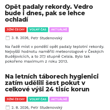
Opět padaly rekordy. Vedro
bude i dnes, pak se lehce
ochladí
JIŽNÍ ČECHY
VOLNÝ ČAS
AKTUÁLNĚ
3. 8. 2026
,
Petr Studenovský
Na řadě míst v pondělí opět padaly teplotní rekordy.
Nejvyšší hodnotu naměřili meteorologové v Českých
Budějovicích, a to 37,1 stupně Celsia. Bylo tak
pokořeno maximum z roku 2013.
Na letních táborech hygienici
zatím udělili šest pokut v
celkové výši 24 tisíc korun
JIŽNÍ ČECHY
VOLNÝ ČAS
AKTUÁLNĚ
2. 8. 2026
,
Petr Studenovský