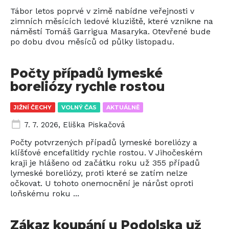
Tábor letos poprvé v zimě nabídne veřejnosti v
zimních měsících ledové kluziště, které vznikne na
náměstí Tomáš Garrigua Masaryka. Otevřené bude
po dobu dvou měsíců od půlky listopadu.
Počty případů lymeské
boreliózy rychle rostou
JIŽNÍ ČECHY
VOLNÝ ČAS
AKTUÁLNĚ
7. 7. 2026
,
Eliška Piskačová
Počty potvrzených případů lymeské boreliózy a
klíšťové encefalitidy rychle rostou. V Jihočeském
kraji je hlášeno od začátku roku už 355 případů
lymeské boreliózy, proti které se zatím nelze
očkovat. U tohoto onemocnění je nárůst oproti
loňskému roku ...
Zákaz koupání u Podolska už