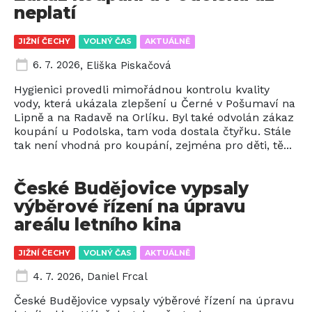
neplatí
JIŽNÍ ČECHY
VOLNÝ ČAS
AKTUÁLNĚ
6. 7. 2026
,
Eliška Piskačová
Hygienici provedli mimořádnou kontrolu kvality
vody, která ukázala zlepšení u Černé v Pošumaví na
Lipně a na Radavě na Orlíku. Byl také odvolán zákaz
koupání u Podolska, tam voda dostala čtyřku. Stále
tak není vhodná pro koupání, zejména pro děti, tě...
České Budějovice vypsaly
výběrové řízení na úpravu
areálu letního kina
JIŽNÍ ČECHY
VOLNÝ ČAS
AKTUÁLNĚ
4. 7. 2026
,
Daniel Frcal
České Budějovice vypsaly výběrové řízení na úpravu