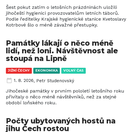
Šest pokut zatím o letošních prázdninách uložili
jihočeští hygienici provozovatelům letních táborů.
Podle ředitelky Krajské hygienické stanice Kvetoslavy
Kotrbové šlo o méně závažné přestupky.
Památky lákají o něco méně
lidí, než loni. Návštěvnost ale
stoupá na Lipně
JIŽNÍ ČECHY
EKONOMIKA
VOLNÝ ČAS
1. 8. 2026
,
Petr Studenovský
Jihočeské památky v prvním pololetí letošního roku
přivítaly o něco méně návštěvníků, než za stejné
období loňského roku.
Počty ubytovaných hostů na
jihu Čech rostou