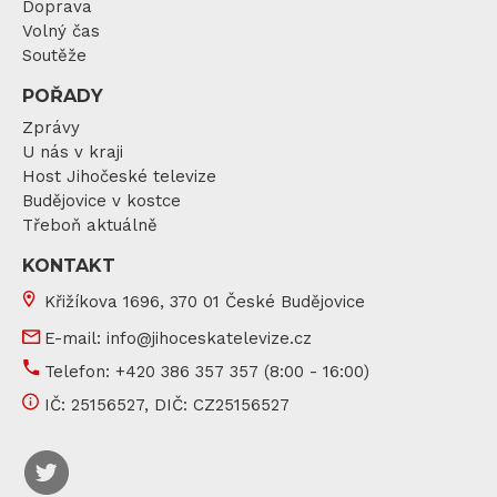
Doprava
Volný čas
Soutěže
POŘADY
Zprávy
U nás v kraji
Host Jihočeské televize
Budějovice v kostce
Třeboň aktuálně
KONTAKT
Křižíkova 1696, 370 01 České Budějovice
E-mail:
info@jihoceskatelevize.cz
Telefon:
+420 386 357 357
(8:00 - 16:00)
IČ:
25156527
, DIČ:
CZ25156527