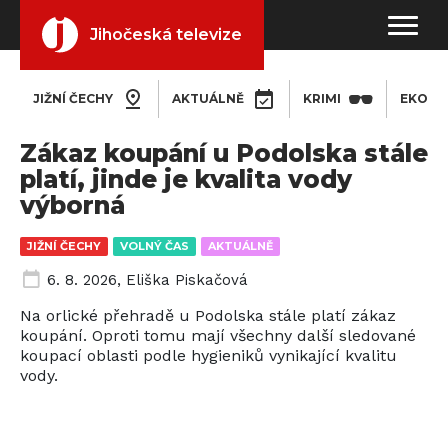
Jihočeská televize
JIŽNÍ ČECHY
AKTUÁLNĚ
KRIMI
EKONO
Zákaz koupání u Podolska stále
platí, jinde je kvalita vody
výborná
JIŽNÍ ČECHY
VOLNÝ ČAS
AKTUÁLNĚ
6. 8. 2026
,
Eliška Piskačová
Na orlické přehradě u Podolska stále platí zákaz
koupání. Oproti tomu mají všechny další sledované
koupací oblasti podle hygieniků vynikající kvalitu
vody.