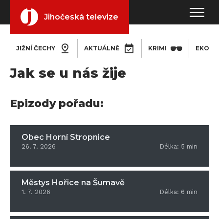
Jihočeská televize
JIŽNÍ ČECHY
AKTUÁLNĚ
KRIMI
EKONO
Jak se u nás žije
Epizody pořadu:
Obec Horní Stropnice
26. 7. 2026
Délka:
5
min
Městys Hořice na Šumavě
1. 7. 2026
Délka:
6
min