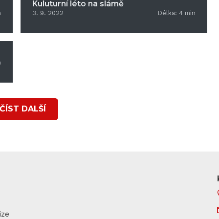
Kuluturní léto na slámě
n
3. 9. 2022
Délka:
4
min
n
ČÍST DALŠÍ
ize