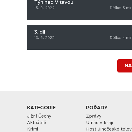
Týn nad Vltavou
15. 9. 2022
Délka:
5
mi
3. díl
13. 6. 2022
Délka:
4
mi
NA
KATEGORIE
POŘADY
Jižní Čechy
Zprávy
Aktuálně
U nás v kraji
Krimi
Host Jihočeské telev