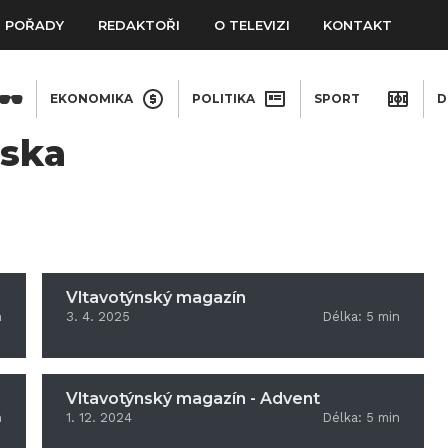
POŘADY
REDAKTOŘI
O TELEVIZI
KONTAKT
EKONOMIKA
POLITIKA
SPORT
D
nska
Vltavotýnský magazín
n
3. 4. 2025
Délka:
5
min
Vltavotýnský magazín - Advent
n
1. 12. 2024
Délka:
5
min