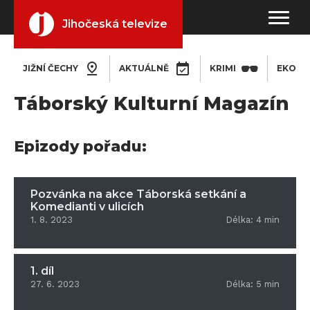
Jihočeská televize
JIŽNÍ ČECHY
AKTUÁLNĚ
KRIMI
EKONO
Táborský Kulturní Magazín
Epizody pořadu:
Pozvánka na akce Táborská setkání a
Komedianti v ulicích
1. 8. 2023
Délka:
4
min
1. díl
27. 6. 2023
Délka:
5
min