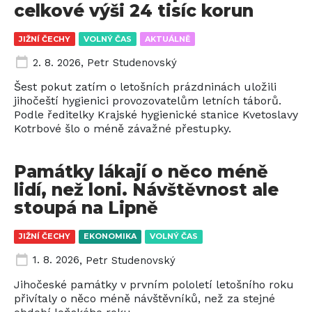
celkové výši 24 tisíc korun
JIŽNÍ ČECHY
VOLNÝ ČAS
AKTUÁLNĚ
2. 8. 2026
,
Petr Studenovský
Šest pokut zatím o letošních prázdninách uložili
jihočeští hygienici provozovatelům letních táborů.
Podle ředitelky Krajské hygienické stanice Kvetoslavy
Kotrbové šlo o méně závažné přestupky.
Památky lákají o něco méně
lidí, než loni. Návštěvnost ale
stoupá na Lipně
JIŽNÍ ČECHY
EKONOMIKA
VOLNÝ ČAS
1. 8. 2026
,
Petr Studenovský
Jihočeské památky v prvním pololetí letošního roku
přivítaly o něco méně návštěvníků, než za stejné