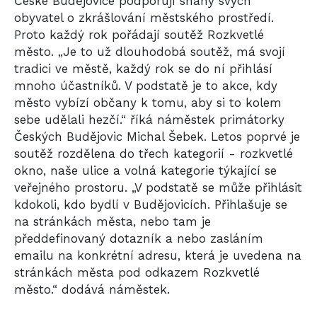
České Budějovice podporují snahy svých
obyvatel o zkrášlování městského prostředí.
Proto každý rok
pořád
ají
soutěž Rozkvetlé
město. „Je to už dlouhodobá soutěž, má svojí
tradici ve městě, každý rok se do ní přihlásí
mnoho účastníků. V podstatě je to akce, kdy
město vybízí občany k tomu, aby si to kolem
sebe udělali hezčí.“ říká náměstek primátorky
Českých Budějovic Michal Šebek. Letos poprvé je
soutěž rozdělena do třech kategorií - rozkvetlé
okno, naše ulice a volná kategorie týkající se
veřejného prostoru. „V podstatě se může přihlásit
kdokoli, kdo bydlí v Budějovicích. Přihlašuje se
na stránkách města, nebo tam je
předdefinovaný dotazník a nebo zasláním
emailu na konkrétní adresu, která je uvedena na
stránkách města pod odkazem Rozkvetlé
město.“ dodává náměstek.