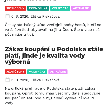
JIŽNÍ ČECHY
EKONOMIKA
VOLNÝ ČAS
AKTUÁLNĚ
6. 8. 2026
,
Eliška Piskačová
Český statistický úřad zveřejnil počty hostů, kteří se
ve 2. čtvrtletí ubytovali na jihu Čech. Šlo o více než
půl milionu lidí.
Zákaz koupání u Podolska stále
platí, jinde je kvalita vody
výborná
JIŽNÍ ČECHY
VOLNÝ ČAS
AKTUÁLNĚ
6. 8. 2026
,
Eliška Piskačová
Na orlické přehradě u Podolska stále platí zákaz
koupání. Oproti tomu mají všechny další sledované
koupací oblasti podle hygieniků vynikající kvalitu
vody.