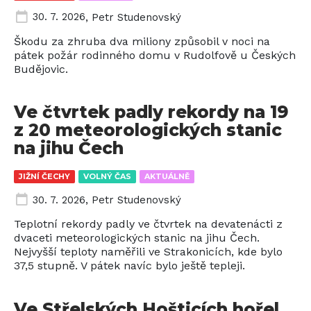
30. 7. 2026
,
Petr Studenovský
Škodu za zhruba dva miliony způsobil v noci na
pátek požár rodinného domu v Rudolfově u Českých
Budějovic.
Ve čtvrtek padly rekordy na 19
z 20 meteorologických stanic
na jihu Čech
JIŽNÍ ČECHY
VOLNÝ ČAS
AKTUÁLNĚ
30. 7. 2026
,
Petr Studenovský
Teplotní rekordy padly ve čtvrtek na devatenácti z
dvaceti meteorologických stanic na jihu Čech.
Nejvyšší teploty naměřili ve Strakonicích, kde bylo
37,5 stupně. V pátek navíc bylo ještě tepleji.
Ve Střelských Hošticích hořel