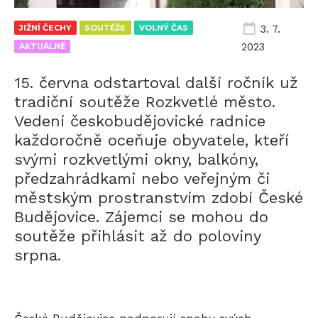
JIŽNÍ ČECHY
SOUTĚŽE
VOLNÝ ČAS
3. 7.
2023
AKTUÁLNĚ
15. června odstartoval další ročník už
tradiční soutěže Rozkvetlé město.
Vedení českobudějovické radnice
každoročně oceňuje obyvatele, kteří
svými rozkvetlými okny, balkóny,
předzahrádkami nebo veřejným či
městským prostranstvím zdobí České
Budějovice. Zájemci se mohou do
soutěže přihlásit až do poloviny
srpna.