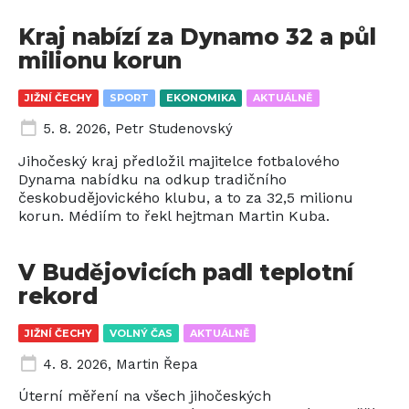
Kraj nabízí za Dynamo 32 a půl
milionu korun
JIŽNÍ ČECHY
SPORT
EKONOMIKA
AKTUÁLNĚ
5. 8. 2026
,
Petr Studenovský
Jihočeský kraj předložil majitelce fotbalového
Dynama nabídku na odkup tradičního
českobudějovického klubu, a to za 32,5 milionu
korun. Médiím to řekl hejtman Martin Kuba.
V Budějovicích padl teplotní
rekord
JIŽNÍ ČECHY
VOLNÝ ČAS
AKTUÁLNĚ
4. 8. 2026
,
Martin Řepa
Úterní měření na všech jihočeských