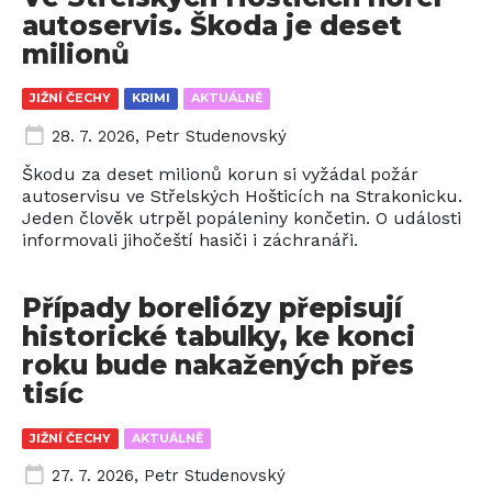
autoservis. Škoda je deset
milionů
JIŽNÍ ČECHY
KRIMI
AKTUÁLNĚ
28. 7. 2026
,
Petr Studenovský
Škodu za deset milionů korun si vyžádal požár
autoservisu ve Střelských Hošticích na Strakonicku.
Jeden člověk utrpěl popáleniny končetin. O události
informovali jihočeští hasiči i záchranáři.
Případy boreliózy přepisují
historické tabulky, ke konci
roku bude nakažených přes
tisíc
JIŽNÍ ČECHY
AKTUÁLNĚ
27. 7. 2026
,
Petr Studenovský