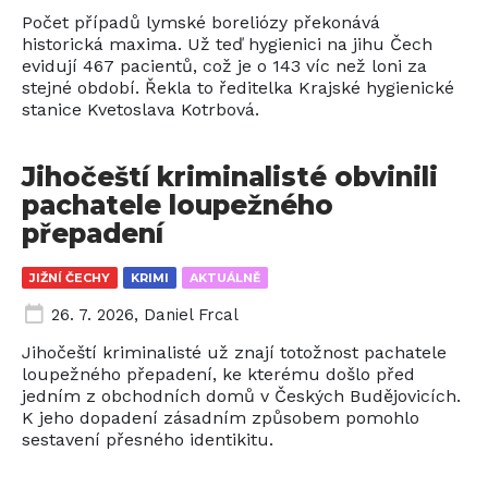
Počet případů lymské boreliózy překonává
historická maxima. Už teď hygienici na jihu Čech
evidují 467 pacientů, což je o 143 víc než loni za
stejné období. Řekla to ředitelka Krajské hygienické
stanice Kvetoslava Kotrbová.
Jihočeští kriminalisté obvinili
pachatele loupežného
přepadení
JIŽNÍ ČECHY
KRIMI
AKTUÁLNĚ
26. 7. 2026
,
Daniel Frcal
Jihočeští kriminalisté už znají totožnost pachatele
loupežného přepadení, ke kterému došlo před
jedním z obchodních domů v Českých Budějovicích.
K jeho dopadení zásadním způsobem pomohlo
sestavení přesného identikitu.