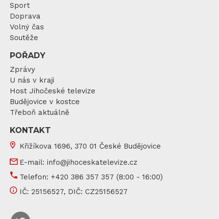
Sport
Doprava
Volný čas
Soutěže
POŘADY
Zprávy
U nás v kraji
Host Jihočeské televize
Budějovice v kostce
Třeboň aktuálně
KONTAKT
Křižíkova 1696, 370 01 České Budějovice
E-mail:
info@jihoceskatelevize.cz
Telefon:
+420 386 357 357
(8:00 - 16:00)
IČ:
25156527
, DIČ:
CZ25156527