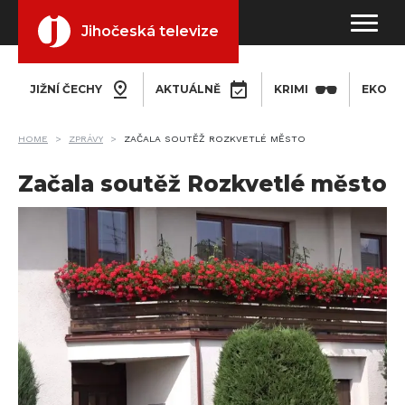
Jihočeská televize
JIŽNÍ ČECHY
AKTUÁLNĚ
KRIMI
EKONO
HOME
ZPRÁVY
ZAČALA SOUTĚŽ ROZKVETLÉ MĚSTO
Začala soutěž Rozkvetlé město