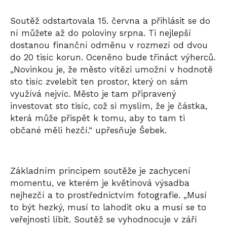
Soutěž
odstartovala 15. června a přihlásit se do
ní můžete až do poloviny srpna.
Ti nejlepší
dostanou finanční odměnu v rozmezí od dvou
do 20 tisíc korun. Oceněno bude třináct výherců.
„Novinkou je, že město vítězi umožní v hodnotě
sto tisíc zvelebit ten prostor, který on sám
využívá nejvíc. Město je tam připravený
investovat sto tisíc, což si myslím, že je částka,
která může přispět k tomu, aby to tam ti
občané měli hezčí.“ upřesňuje Šebek.
Základním principem soutěže je zachycení
momentu, ve kterém je květinová výsadba
nejhezčí a to prostřednictvím fotografie. „Musí
to být hezký, musí to lahodit oku a musí se to
veřejnosti líbit. Soutěž se vyhodnocuje v září