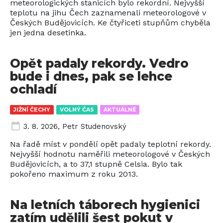
meteorologických stanicích bylo rekordní. Nejvyšší
teplotu na jihu Čech zaznamenali meteorologové v
Českých Budějovicích. Ke čtyřiceti stupňům chyběla
jen jedna desetinka.
Opět padaly rekordy. Vedro
bude i dnes, pak se lehce
ochladí
JIŽNÍ ČECHY
VOLNÝ ČAS
AKTUÁLNĚ
3. 8. 2026
,
Petr Studenovský
Na řadě míst v pondělí opět padaly teplotní rekordy.
Nejvyšší hodnotu naměřili meteorologové v Českých
Budějovicích, a to 37,1 stupně Celsia. Bylo tak
pokořeno maximum z roku 2013.
Na letních táborech hygienici
zatím udělili šest pokut v