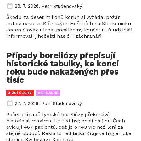
28. 7. 2026
,
Petr Studenovský
Škodu za deset milionů korun si vyžádal požár
autoservisu ve Střelských Hošticích na Strakonicku.
Jeden člověk utrpěl popáleniny končetin. O události
informovali jihočeští hasiči i záchranáři.
Případy boreliózy přepisují
historické tabulky, ke konci
roku bude nakažených přes
tisíc
JIŽNÍ ČECHY
AKTUÁLNĚ
27. 7. 2026
,
Petr Studenovský
Počet případů lymské boreliózy překonává
historická maxima. Už teď hygienici na jihu Čech
evidují 467 pacientů, což je o 143 víc než loni za
stejné období. Řekla to ředitelka Krajské hygienické
stanice Kvetoslava Kotrbová.