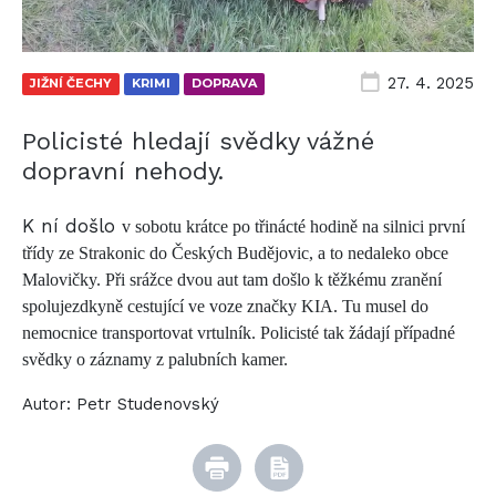
27. 4. 2025
JIŽNÍ ČECHY
KRIMI
DOPRAVA
Policisté hledají svědky vážné
dopravní nehody.
K ní došlo
v sobotu krátce po třinácté hodině na silnici první
třídy ze Strakonic do Českých Budějovic, a to nedaleko obce
Malovičky. Při srážce dvou aut tam došlo k těžkému zranění
spolujezdkyně cestující ve voze značky KIA. Tu musel do
nemocnice transportovat vrtulník. Policisté tak žádají případné
svědky o záznamy z palubních kamer.
Autor:
Petr Studenovský