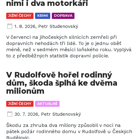
nimi i dva motorkáři
JIŽNÍ ČECHY
KRIMI
DOPRAVA
1. 8. 2026
,
Petr Studenovský
V červenci na jihočeských silnicích zemřeli při
dopravních nehodách tři lidé. To je o jednu oběť
méně, než v sedmém měsíci loňského roku. Vyplývá
to z předběžných statistik dopravní policie.
V Rudolfově hořel rodinný
dům, škoda šplhá ke dvěma
milionům
JIŽNÍ ČECHY
AKTUÁLNĚ
30. 7. 2026
,
Petr Studenovský
Škodu za zhruba dva miliony způsobil v noci na
pátek požár rodinného domu v Rudolfově u Českých
Budějovic.