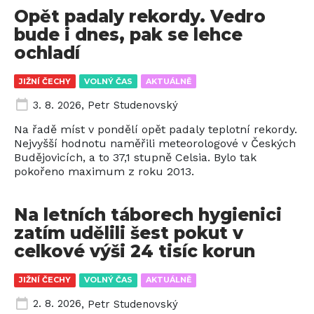
Opět padaly rekordy. Vedro
bude i dnes, pak se lehce
ochladí
JIŽNÍ ČECHY
VOLNÝ ČAS
AKTUÁLNĚ
3. 8. 2026
,
Petr Studenovský
Na řadě míst v pondělí opět padaly teplotní rekordy.
Nejvyšší hodnotu naměřili meteorologové v Českých
Budějovicích, a to 37,1 stupně Celsia. Bylo tak
pokořeno maximum z roku 2013.
Na letních táborech hygienici
zatím udělili šest pokut v
celkové výši 24 tisíc korun
JIŽNÍ ČECHY
VOLNÝ ČAS
AKTUÁLNĚ
2. 8. 2026
,
Petr Studenovský