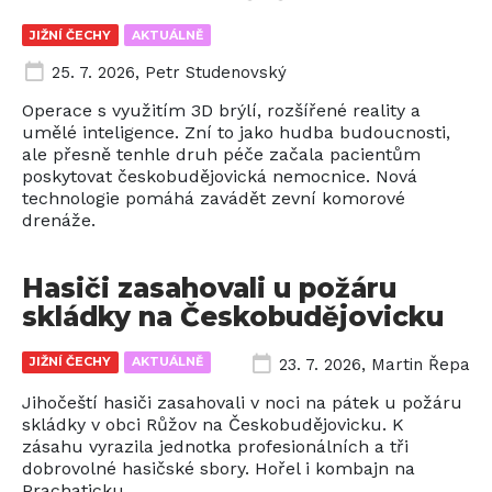
JIŽNÍ ČECHY
AKTUÁLNĚ
25. 7. 2026
,
Petr Studenovský
Operace s využitím 3D brýlí, rozšířené reality a
umělé inteligence. Zní to jako hudba budoucnosti,
ale přesně tenhle druh péče začala pacientům
poskytovat českobudějovická nemocnice. Nová
technologie pomáhá zavádět zevní komorové
drenáže.
Hasiči zasahovali u požáru
skládky na Českobudějovicku
JIŽNÍ ČECHY
AKTUÁLNĚ
23. 7. 2026
,
Martin Řepa
Jihočeští hasiči zasahovali v noci na pátek u požáru
skládky v obci Růžov na Českobudějovicku. K
zásahu vyrazila jednotka profesionálních a tři
dobrovolné hasičské sbory. Hořel i kombajn na
Prachaticku.