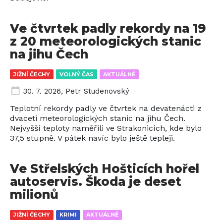
Ve čtvrtek padly rekordy na 19
z 20 meteorologických stanic
na jihu Čech
JIŽNÍ ČECHY
VOLNÝ ČAS
AKTUÁLNĚ
30. 7. 2026
,
Petr Studenovský
Teplotní rekordy padly ve čtvrtek na devatenácti z
dvaceti meteorologických stanic na jihu Čech.
Nejvyšší teploty naměřili ve Strakonicích, kde bylo
37,5 stupně. V pátek navíc bylo ještě tepleji.
Ve Střelských Hošticích hořel
autoservis. Škoda je deset
milionů
JIŽNÍ ČECHY
KRIMI
AKTUÁLNĚ