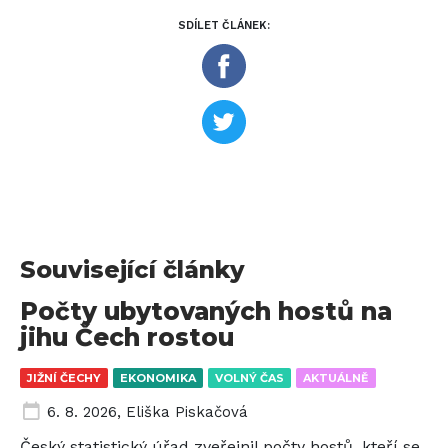
SDÍLET ČLÁNEK:
Související články
Počty ubytovaných hostů na
jihu Čech rostou
JIŽNÍ ČECHY
EKONOMIKA
VOLNÝ ČAS
AKTUÁLNĚ
6. 8. 2026
,
Eliška Piskačová
Český statistický úřad zveřejnil počty hostů, kteří se