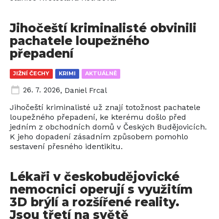
Jihočeští kriminalisté obvinili
pachatele loupežného
přepadení
JIŽNÍ ČECHY
KRIMI
AKTUÁLNĚ
26. 7. 2026
,
Daniel Frcal
Jihočeští kriminalisté už znají totožnost pachatele
loupežného přepadení, ke kterému došlo před
jedním z obchodních domů v Českých Budějovicích.
K jeho dopadení zásadním způsobem pomohlo
sestavení přesného identikitu.
Lékaři v českobudějovické
nemocnici operují s využitím
3D brýlí a rozšířené reality.
Jsou třetí na světě