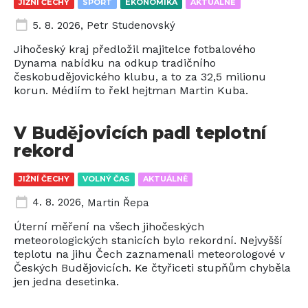
JIŽNÍ ČECHY
SPORT
EKONOMIKA
AKTUÁLNĚ
5. 8. 2026
,
Petr Studenovský
Jihočeský kraj předložil majitelce fotbalového
Dynama nabídku na odkup tradičního
českobudějovického klubu, a to za 32,5 milionu
korun. Médiím to řekl hejtman Martin Kuba.
V Budějovicích padl teplotní
rekord
JIŽNÍ ČECHY
VOLNÝ ČAS
AKTUÁLNĚ
4. 8. 2026
,
Martin Řepa
Úterní měření na všech jihočeských
meteorologických stanicích bylo rekordní. Nejvyšší
teplotu na jihu Čech zaznamenali meteorologové v
Českých Budějovicích. Ke čtyřiceti stupňům chyběla
jen jedna desetinka.