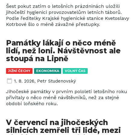
Šest pokut zatím o letošních prázdninách uložili
jihočeští hygienici provozovatelům letních táborů.
Podle ředitelky Krajské hygienické stanice Kvetoslavy
Kotrbové šlo o méně závažné přestupky.
Památky lákají o něco méně
lidí, než loni. Návštěvnost ale
stoupá na Lipně
JIŽNÍ ČECHY
EKONOMIKA
VOLNÝ ČAS
1. 8. 2026
,
Petr Studenovský
Jihočeské památky v prvním pololetí letošního roku
přivítaly o něco méně návštěvníků, než za stejné
období loňského roku.
V červenci na jihočeských
silnicích zemřeli tři lidé, mezi