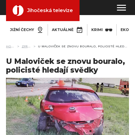
Jihočeská televize
JIŽNÍ ČECHY
AKTUÁLNĚ
KRIMI
EKONO
HOME
ZPRÁVY
U MALOVIČEK SE ZNOVU BOURALO, POLICISTÉ HLEDAJÍ SVĚDKY
U Maloviček se znovu bouralo,
policisté hledají svědky