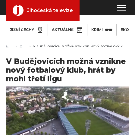
Jihočeská televize
JIŽNÍ ČECHY
AKTUÁLNĚ
KRIMI
EKONO
HOME
ZPRÁVY
V BUDĚJOVICÍCH MOŽNÁ VZNIKNE NOVÝ FOTBALOVÝ KLUB, HRÁT BY MOHL TŘETÍ LIGU
V Budějovicích možná vznikne
nový fotbalový klub, hrát by
mohl třetí ligu