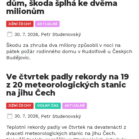
dům, škoda šplhá ke dvěma
milionům
JIŽNÍ ČECHY
AKTUÁLNĚ
30. 7. 2026
,
Petr Studenovský
Škodu za zhruba dva miliony způsobil v noci na
pátek požár rodinného domu v Rudolfově u Českých
Budějovic.
Ve čtvrtek padly rekordy na 19
z 20 meteorologických stanic
na jihu Čech
JIŽNÍ ČECHY
VOLNÝ ČAS
AKTUÁLNĚ
30. 7. 2026
,
Petr Studenovský
Teplotní rekordy padly ve čtvrtek na devatenácti z
dvaceti meteorologických stanic na jihu Čech.