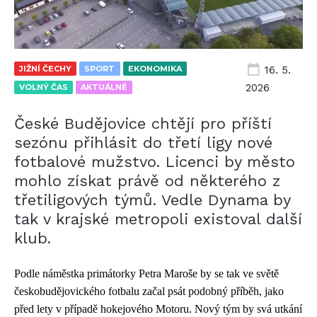
JIŽNÍ ČECHY
SPORT
EKONOMIKA
16. 5.
2026
VOLNÝ ČAS
AKTUÁLNĚ
České Budějovice chtějí pro příští
sezónu přihlásit do třetí ligy nové
fotbalové mužstvo. Licenci by město
mohlo získat právě od některého z
třetiligových týmů. Vedle Dynama by
tak v krajské metropoli existoval další
klub.
Podle náměstka primátorky Petra Maroše by se tak ve světě
českobudějovického fotbalu začal psát podobný příběh, jako
před lety v případě hokejového Motoru. Nový tým by svá utkání