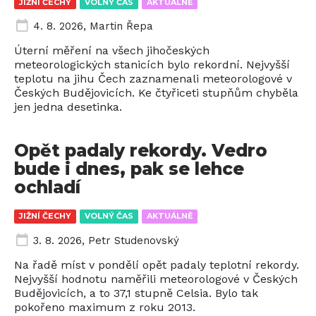
JIŽNÍ ČECHY
VOLNÝ ČAS
AKTUÁLNĚ
4. 8. 2026
,
Martin Řepa
Úterní měření na všech jihočeských
meteorologických stanicích bylo rekordní. Nejvyšší
teplotu na jihu Čech zaznamenali meteorologové v
Českých Budějovicích. Ke čtyřiceti stupňům chyběla
jen jedna desetinka.
Opět padaly rekordy. Vedro
bude i dnes, pak se lehce
ochladí
JIŽNÍ ČECHY
VOLNÝ ČAS
AKTUÁLNĚ
3. 8. 2026
,
Petr Studenovský
Na řadě míst v pondělí opět padaly teplotní rekordy.
Nejvyšší hodnotu naměřili meteorologové v Českých
Budějovicích, a to 37,1 stupně Celsia. Bylo tak
pokořeno maximum z roku 2013.