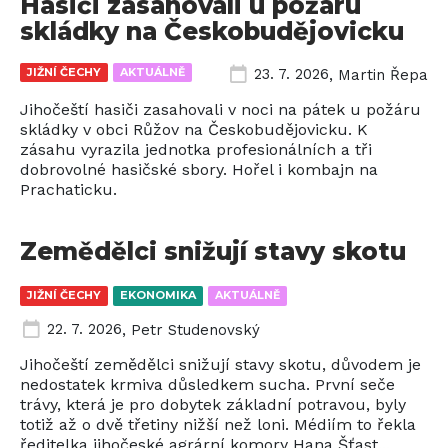
Hasiči zasahovali u požáru
skládky na Českobudějovicku
JIŽNÍ ČECHY
AKTUÁLNĚ
23. 7. 2026
,
Martin Řepa
Jihočeští hasiči zasahovali v noci na pátek u požáru
skládky v obci Růžov na Českobudějovicku. K
zásahu vyrazila jednotka profesionálních a tři
dobrovolné hasičské sbory. Hořel i kombajn na
Prachaticku.
Zemědělci snižují stavy skotu
JIŽNÍ ČECHY
EKONOMIKA
AKTUÁLNĚ
22. 7. 2026
,
Petr Studenovský
Jihočeští zemědělci snižují stavy skotu, důvodem je
nedostatek krmiva důsledkem sucha. První seče
trávy, která je pro dobytek základní potravou, byly
totiž až o dvě třetiny nižší než loni. Médiím to řekla
ředitelka jihočeské agrární komory Hana Šťast...