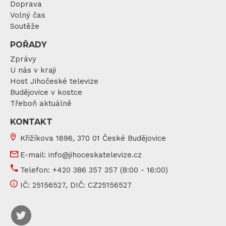
Doprava
Volný čas
Soutěže
POŘADY
Zprávy
U nás v kraji
Host Jihočeské televize
Budějovice v kostce
Třeboň aktuálně
KONTAKT
Křižíkova 1696, 370 01 České Budějovice
E-mail:
info@jihoceskatelevize.cz
Telefon:
+420 386 357 357
(8:00 - 16:00)
IČ:
25156527
, DIČ:
CZ25156527