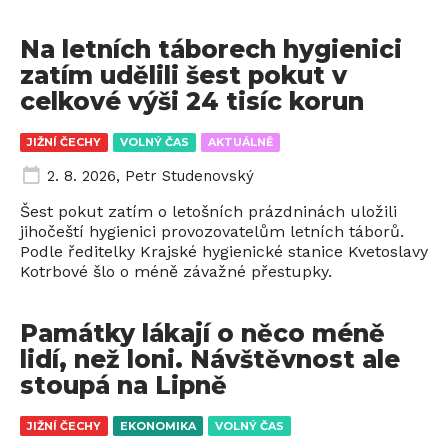
Na letních táborech hygienici
zatím udělili šest pokut v
celkové výši 24 tisíc korun
JIŽNÍ ČECHY
VOLNÝ ČAS
AKTUÁLNĚ
2. 8. 2026
,
Petr Studenovský
Šest pokut zatím o letošních prázdninách uložili
jihočeští hygienici provozovatelům letních táborů.
Podle ředitelky Krajské hygienické stanice Kvetoslavy
Kotrbové šlo o méně závažné přestupky.
Památky lákají o něco méně
lidí, než loni. Návštěvnost ale
stoupá na Lipně
JIŽNÍ ČECHY
EKONOMIKA
VOLNÝ ČAS