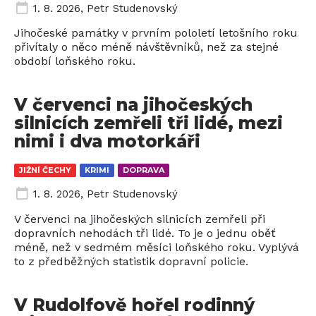
1. 8. 2026
,
Petr Studenovský
Jihočeské památky v prvním pololetí letošního roku
přivítaly o něco méně návštěvníků, než za stejné
období loňského roku.
V červenci na jihočeských
silnicích zemřeli tři lidé, mezi
nimi i dva motorkáři
JIŽNÍ ČECHY
KRIMI
DOPRAVA
1. 8. 2026
,
Petr Studenovský
V červenci na jihočeských silnicích zemřeli při
dopravních nehodách tři lidé. To je o jednu oběť
méně, než v sedmém měsíci loňského roku. Vyplývá
to z předběžných statistik dopravní policie.
V Rudolfově hořel rodinný