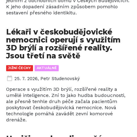
jedním z obchodních domů v Českých Budějovicích.
K jeho dopadení zásadním způsobem pomohlo
sestavení přesného identikitu.
Lékaři v českobudějovické
nemocnici operují s využitím
3D brýlí a rozšířené reality.
Jsou třetí na světě
JIŽNÍ ČECHY
AKTUÁLNĚ
25. 7. 2026
,
Petr Studenovský
Operace s využitím 3D brýlí, rozšířené reality a
umělé inteligence. Zní to jako hudba budoucnosti,
ale přesně tenhle druh péče začala pacientům
poskytovat českobudějovická nemocnice. Nová
technologie pomáhá zavádět zevní komorové
drenáže.