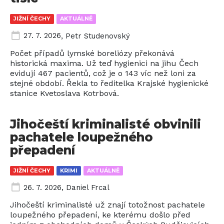
JIŽNÍ ČECHY
AKTUÁLNĚ
27. 7. 2026
,
Petr Studenovský
Počet případů lymské boreliózy překonává
historická maxima. Už teď hygienici na jihu Čech
evidují 467 pacientů, což je o 143 víc než loni za
stejné období. Řekla to ředitelka Krajské hygienické
stanice Kvetoslava Kotrbová.
Jihočeští kriminalisté obvinili
pachatele loupežného
přepadení
JIŽNÍ ČECHY
KRIMI
AKTUÁLNĚ
26. 7. 2026
,
Daniel Frcal
Jihočeští kriminalisté už znají totožnost pachatele
loupežného přepadení, ke kterému došlo před