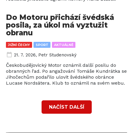
Do Motoru přichází švédská
posila, za úkol má vyztužit
obranu
JIŽNÍ ČECHY
SPORT
AKTUÁLNĚ
21. 7. 2026
,
Petr Studenovský
Českobudějovický Motor oznámil další posilu do
obranných řad. Po angažování Tomáše Kundrátka se
Jihočechům podařilo ulovit švédského obránce
Lucase Nordsätera. Klub to oznámil na svém webu.
NAČÍST DALŠÍ