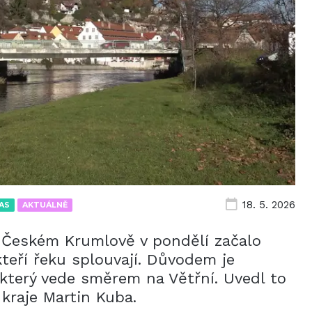
18. 5. 2026
AS
AKTUÁLNĚ
v Českém Krumlově v pondělí začalo
teří řeku splouvají. Důvodem je
který vede směrem na Větřní. Uvedl to
kraje Martin Kuba.