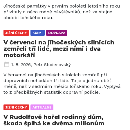
Jihočeské památky v prvním pololetí letošního roku
přivítaly o něco méně návštěvníků, než za stejné
období loňského roku.
JIŽNÍ ČECHY
KRIMI
DOPRAVA
V červenci na jihočeských silnicích
zemřeli tři lidé, mezi nimi i dva
motorkáři
1. 8. 2026
,
Petr Studenovský
V červenci na jihočeských silnicích zemřeli při
dopravních nehodách tři lidé. To je o jednu oběť
méně, než v sedmém měsíci loňského roku. Vyplývá
to z předběžných statistik dopravní policie.
JIŽNÍ ČECHY
AKTUÁLNĚ
V Rudolfově hořel rodinný dům,
škoda šplhá ke dvěma milionům