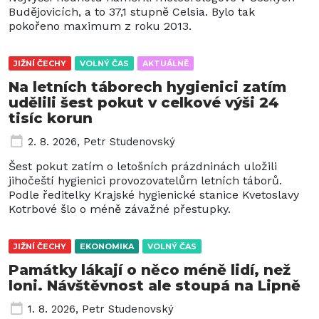
Budějovicích, a to 37,1 stupně Celsia. Bylo tak
pokořeno maximum z roku 2013.
JIŽNÍ ČECHY
VOLNÝ ČAS
AKTUÁLNĚ
Na letních táborech hygienici zatím
udělili šest pokut v celkové výši 24
tisíc korun
2. 8. 2026
,
Petr Studenovský
Šest pokut zatím o letošních prázdninách uložili
jihočeští hygienici provozovatelům letních táborů.
Podle ředitelky Krajské hygienické stanice Kvetoslavy
Kotrbové šlo o méně závažné přestupky.
JIŽNÍ ČECHY
EKONOMIKA
VOLNÝ ČAS
Památky lákají o něco méně lidí, než
loni. Návštěvnost ale stoupá na Lipně
1. 8. 2026
,
Petr Studenovský