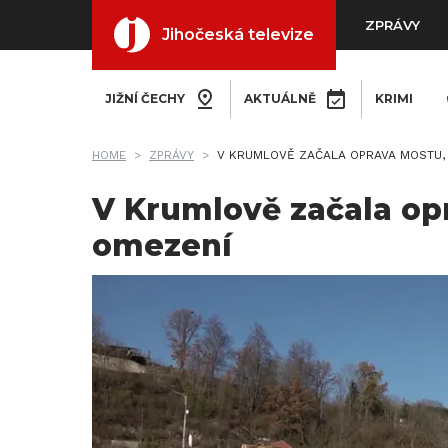
ZPRÁVY
Jihočeská televize
JIŽNÍ ČECHY
AKTUÁLNĚ
KRIMI
HOME
ZPRÁVY
V KRUMLOVĚ ZAČALA OPRAVA MOSTU,
V Krumlově začala op
omezení