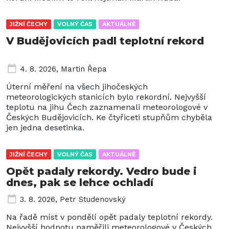
JIŽNÍ ČECHY
VOLNÝ ČAS
AKTUÁLNĚ
V Budějovicích padl teplotní rekord
4. 8. 2026
,
Martin Řepa
Úterní měření na všech jihočeských
meteorologických stanicích bylo rekordní. Nejvyšší
teplotu na jihu Čech zaznamenali meteorologové v
Českých Budějovicích. Ke čtyřiceti stupňům chyběla
jen jedna desetinka.
JIŽNÍ ČECHY
VOLNÝ ČAS
AKTUÁLNĚ
Opět padaly rekordy. Vedro bude i
dnes, pak se lehce ochladí
3. 8. 2026
,
Petr Studenovský
Na řadě míst v pondělí opět padaly teplotní rekordy.
Nejvyšší hodnotu naměřili meteorologové v Českých