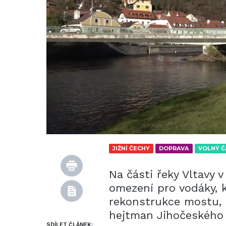
JIŽNÍ ČECHY
DOPRAVA
VOLNÝ Č
Na části řeky Vltavy 
omezení pro vodáky, k
rekonstrukce mostu, 
hejtman Jihočeského 
SDÍLET ČLÁNEK: