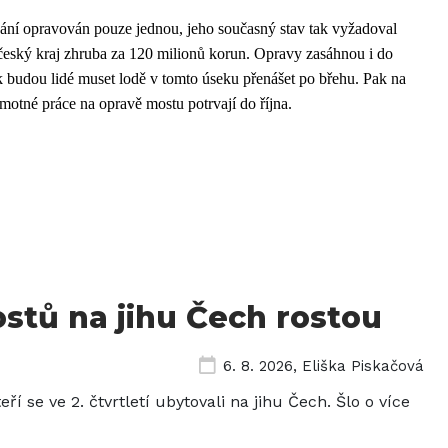
vání opravován pouze jednou, jeho současný stav tak vyžadoval
očeský kraj zhruba za 120 milionů korun. Opravy zasáhnou i do
k budou lidé muset lodě v tomto úseku přenášet po břehu. Pak na
motné práce na opravě mostu potrvají do října.
stů na jihu Čech rostou
6. 8. 2026
,
Eliška Piskačová
eří se ve 2. čtvrtletí ubytovali na jihu Čech. Šlo o více