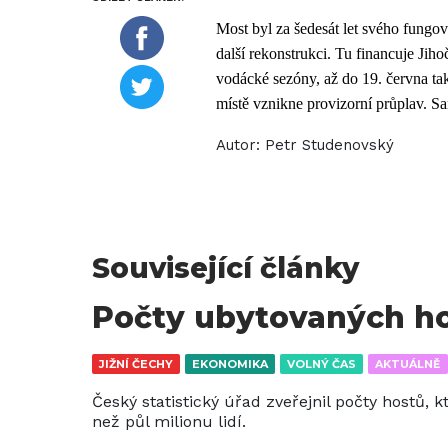
Most byl za šedesát let svého fungo
další rekonstrukci. Tu financuje Jih
vodácké sezóny, až do 19. června ta
místě vznikne provizorní průplav. Sa
Autor:
Petr Studenovský
Související články
Počty ubytovaných ho
JIŽNÍ ČECHY
EKONOMIKA
VOLNÝ ČAS
AKTUÁLNĚ
Český statistický úřad zveřejnil počty hostů, kt
než půl milionu lidí.