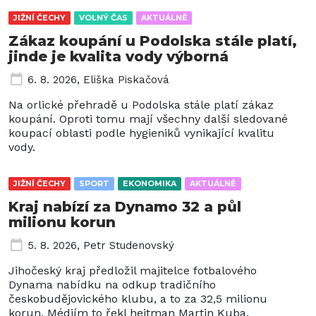
JIŽNÍ ČECHY
VOLNÝ ČAS
AKTUÁLNĚ
Zákaz koupání u Podolska stále platí,
jinde je kvalita vody výborná
6. 8. 2026
,
Eliška Piskačová
Na orlické přehradě u Podolska stále platí zákaz
koupání. Oproti tomu mají všechny další sledované
koupací oblasti podle hygieniků vynikající kvalitu
vody.
JIŽNÍ ČECHY
SPORT
EKONOMIKA
AKTUÁLNĚ
Kraj nabízí za Dynamo 32 a půl
milionu korun
5. 8. 2026
,
Petr Studenovský
Jihočeský kraj předložil majitelce fotbalového
Dynama nabídku na odkup tradičního
českobudějovického klubu, a to za 32,5 milionu
korun. Médiím to řekl hejtman Martin Kuba.