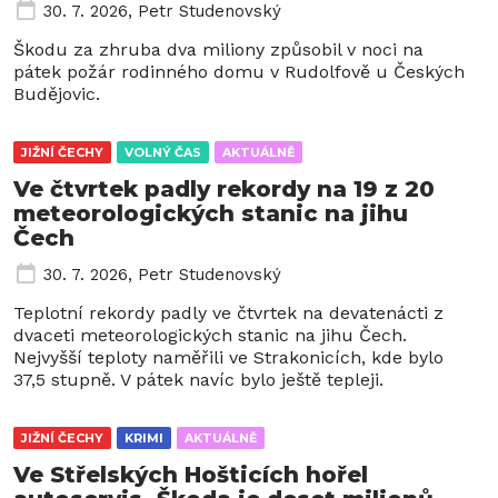
30. 7. 2026
,
Petr Studenovský
Škodu za zhruba dva miliony způsobil v noci na
pátek požár rodinného domu v Rudolfově u Českých
Budějovic.
JIŽNÍ ČECHY
VOLNÝ ČAS
AKTUÁLNĚ
Ve čtvrtek padly rekordy na 19 z 20
meteorologických stanic na jihu
Čech
30. 7. 2026
,
Petr Studenovský
Teplotní rekordy padly ve čtvrtek na devatenácti z
dvaceti meteorologických stanic na jihu Čech.
Nejvyšší teploty naměřili ve Strakonicích, kde bylo
37,5 stupně. V pátek navíc bylo ještě tepleji.
JIŽNÍ ČECHY
KRIMI
AKTUÁLNĚ
Ve Střelských Hošticích hořel