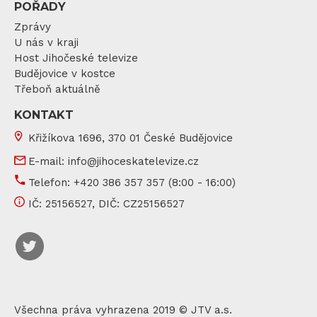
POŘADY
Zprávy
U nás v kraji
Host Jihočeské televize
Budějovice v kostce
Třeboň aktuálně
KONTAKT
Křižíkova 1696, 370 01 České Budějovice
E-mail:
info@jihoceskatelevize.cz
Telefon:
+420 386 357 357
(8:00 - 16:00)
IČ:
25156527
, DIČ:
CZ25156527
Všechna práva vyhrazena 2019 © JTV a.s.