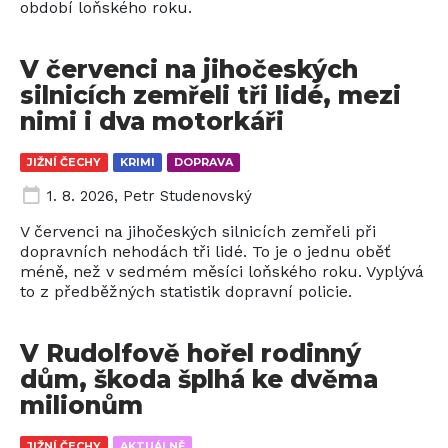
období loňského roku.
V červenci na jihočeských
silnicích zemřeli tři lidé, mezi
nimi i dva motorkáři
JIŽNÍ ČECHY
KRIMI
DOPRAVA
1. 8. 2026
,
Petr Studenovský
V červenci na jihočeských silnicích zemřeli při
dopravních nehodách tři lidé. To je o jednu oběť
méně, než v sedmém měsíci loňského roku. Vyplývá
to z předběžných statistik dopravní policie.
V Rudolfově hořel rodinný
dům, škoda šplhá ke dvěma
milionům
JIŽNÍ ČECHY
AKTUÁLNĚ