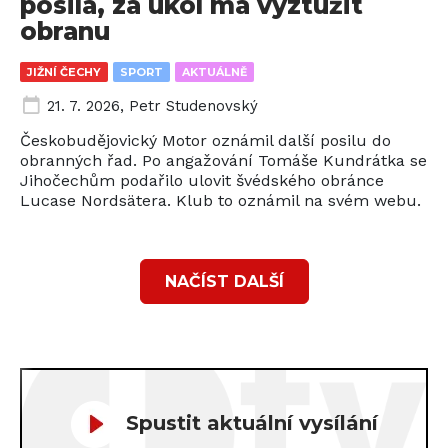
posila, za úkol má vyztužit
obranu
JIŽNÍ ČECHY
SPORT
AKTUÁLNĚ
21. 7. 2026
,
Petr Studenovský
Českobudějovický Motor oznámil další posilu do
obranných řad. Po angažování Tomáše Kundrátka se
Jihočechům podařilo ulovit švédského obránce
Lucase Nordsätera. Klub to oznámil na svém webu.
NAČÍST DALŠÍ
Spustit aktuální vysílání