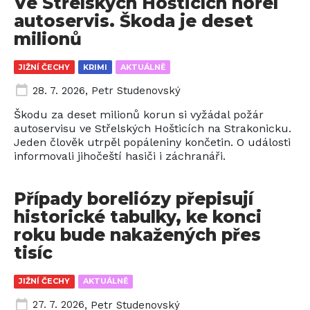
Ve Střelských Hošticích hořel
autoservis. Škoda je deset
milionů
JIŽNÍ ČECHY
KRIMI
AKTUÁLNĚ
28. 7. 2026
,
Petr Studenovský
Škodu za deset milionů korun si vyžádal požár
autoservisu ve Střelských Hošticích na Strakonicku.
Jeden člověk utrpěl popáleniny končetin. O události
informovali jihočeští hasiči i záchranáři.
Případy boreliózy přepisují
historické tabulky, ke konci
roku bude nakažených přes
tisíc
JIŽNÍ ČECHY
AKTUÁLNĚ
27. 7. 2026
,
Petr Studenovský