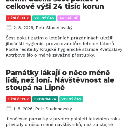
celkové výši 24 tisíc korun
JIŽNÍ ČECHY
VOLNÝ ČAS
AKTUÁLNĚ
2. 8. 2026
,
Petr Studenovský
Šest pokut zatím o letošních prázdninách uložili
jihočeští hygienici provozovatelům letních táborů.
Podle ředitelky Krajské hygienické stanice Kvetoslavy
Kotrbové šlo o méně závažné přestupky.
Památky lákají o něco méně
lidí, než loni. Návštěvnost ale
stoupá na Lipně
JIŽNÍ ČECHY
EKONOMIKA
VOLNÝ ČAS
1. 8. 2026
,
Petr Studenovský
Jihočeské památky v prvním pololetí letošního roku
přivítaly o něco méně návštěvníků, než za stejné