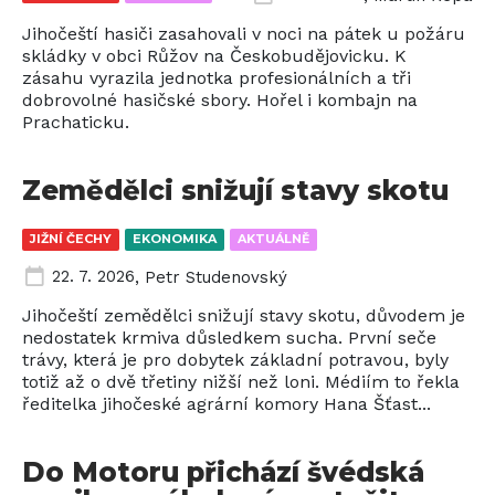
Jihočeští hasiči zasahovali v noci na pátek u požáru
skládky v obci Růžov na Českobudějovicku. K
zásahu vyrazila jednotka profesionálních a tři
dobrovolné hasičské sbory. Hořel i kombajn na
Prachaticku.
Zemědělci snižují stavy skotu
JIŽNÍ ČECHY
EKONOMIKA
AKTUÁLNĚ
22. 7. 2026
,
Petr Studenovský
Jihočeští zemědělci snižují stavy skotu, důvodem je
nedostatek krmiva důsledkem sucha. První seče
trávy, která je pro dobytek základní potravou, byly
totiž až o dvě třetiny nižší než loni. Médiím to řekla
ředitelka jihočeské agrární komory Hana Šťast...
Do Motoru přichází švédská