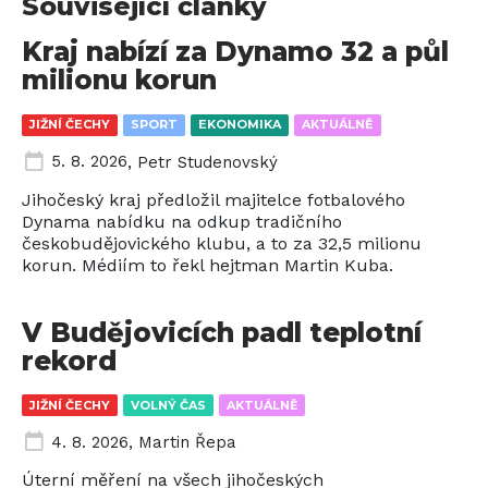
Související články
Kraj nabízí za Dynamo 32 a půl
milionu korun
JIŽNÍ ČECHY
SPORT
EKONOMIKA
AKTUÁLNĚ
5. 8. 2026
,
Petr Studenovský
Jihočeský kraj předložil majitelce fotbalového
Dynama nabídku na odkup tradičního
českobudějovického klubu, a to za 32,5 milionu
korun. Médiím to řekl hejtman Martin Kuba.
V Budějovicích padl teplotní
rekord
JIŽNÍ ČECHY
VOLNÝ ČAS
AKTUÁLNĚ
4. 8. 2026
,
Martin Řepa
Úterní měření na všech jihočeských