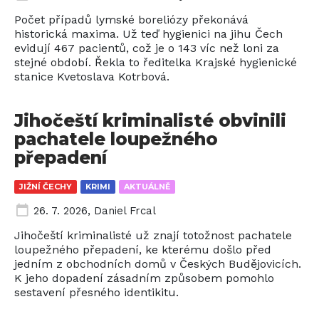
Počet případů lymské boreliózy překonává
historická maxima. Už teď hygienici na jihu Čech
evidují 467 pacientů, což je o 143 víc než loni za
stejné období. Řekla to ředitelka Krajské hygienické
stanice Kvetoslava Kotrbová.
Jihočeští kriminalisté obvinili
pachatele loupežného
přepadení
JIŽNÍ ČECHY
KRIMI
AKTUÁLNĚ
26. 7. 2026
,
Daniel Frcal
Jihočeští kriminalisté už znají totožnost pachatele
loupežného přepadení, ke kterému došlo před
jedním z obchodních domů v Českých Budějovicích.
K jeho dopadení zásadním způsobem pomohlo
sestavení přesného identikitu.