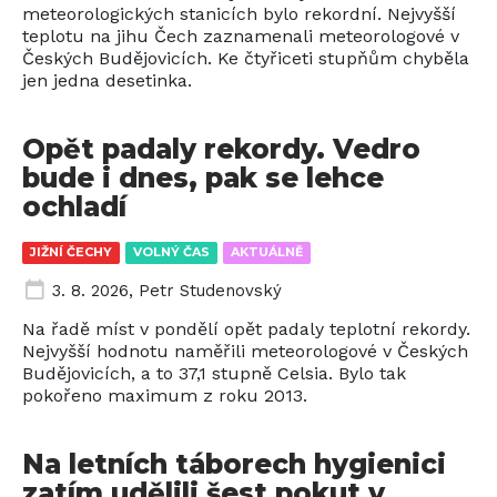
meteorologických stanicích bylo rekordní. Nejvyšší
teplotu na jihu Čech zaznamenali meteorologové v
Českých Budějovicích. Ke čtyřiceti stupňům chyběla
jen jedna desetinka.
Opět padaly rekordy. Vedro
bude i dnes, pak se lehce
ochladí
JIŽNÍ ČECHY
VOLNÝ ČAS
AKTUÁLNĚ
3. 8. 2026
,
Petr Studenovský
Na řadě míst v pondělí opět padaly teplotní rekordy.
Nejvyšší hodnotu naměřili meteorologové v Českých
Budějovicích, a to 37,1 stupně Celsia. Bylo tak
pokořeno maximum z roku 2013.
Na letních táborech hygienici
zatím udělili šest pokut v