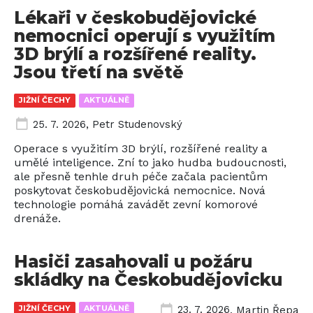
Lékaři v českobudějovické
nemocnici operují s využitím
3D brýlí a rozšířené reality.
Jsou třetí na světě
JIŽNÍ ČECHY
AKTUÁLNĚ
25. 7. 2026
,
Petr Studenovský
Operace s využitím 3D brýlí, rozšířené reality a
umělé inteligence. Zní to jako hudba budoucnosti,
ale přesně tenhle druh péče začala pacientům
poskytovat českobudějovická nemocnice. Nová
technologie pomáhá zavádět zevní komorové
drenáže.
Hasiči zasahovali u požáru
skládky na Českobudějovicku
JIŽNÍ ČECHY
AKTUÁLNĚ
23. 7. 2026
,
Martin Řepa