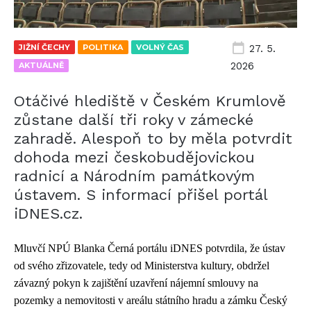
JIŽNÍ ČECHY
POLITIKA
VOLNÝ ČAS
27. 5.
2026
AKTUÁLNĚ
Otáčivé hlediště v Českém Krumlově
zůstane další tři roky v zámecké
zahradě. Alespoň to by měla potvrdit
dohoda mezi českobudějovickou
radnicí a Národním památkovým
ústavem. S informací přišel portál
iDNES.cz.
Mluvčí NPÚ Blanka Černá portálu iDNES potvrdila, že ústav
od svého zřizovatele, tedy od Ministerstva kultury, obdržel
závazný
pokyn k zajištění uzavření nájemní smlouvy na
pozemky a nemovitosti v areálu státního hradu a zámku Český