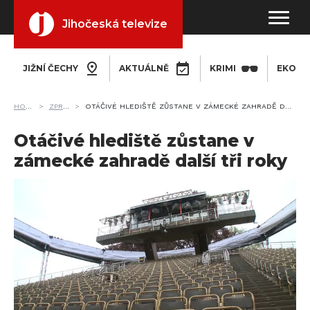
Jihočeská televize
JIŽNÍ ČECHY
AKTUÁLNĚ
KRIMI
EKONO
HOME
ZPRÁVY
OTÁČIVÉ HLEDIŠTĚ ZŮSTANE V ZÁMECKÉ ZAHRADĚ DALŠÍ TŘI ROKY
Otáčivé hlediště zůstane v
zámecké zahradě další tři roky