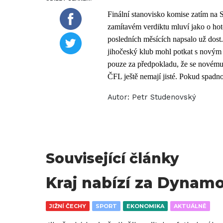
Finální stanovisko komise zatím na S
zamítavém verdiktu mluví jako o hoto
posledních měsících napsalo už dost
jihočeský klub mohl potkat s novým
pouze za předpokladu, že se novému 
ČFL ještě nemají jisté. Pokud spadn
Autor:
Petr Studenovský
Související články
Kraj nabízí za Dynamo
JIŽNÍ ČECHY
SPORT
EKONOMIKA
AKTUÁLNĚ