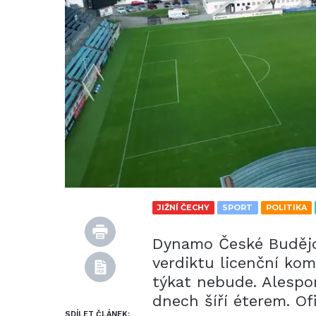
JIŽNÍ ČECHY
SPORT
POLITIKA
Dynamo České Budějo
verdiktu licenční kom
týkat nebude. Alespo
dnech šíří éterem. Of
SDÍLET ČLÁNEK: