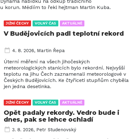
ho Dynama nabídku na odkup tradičního
nu korun. Médiím to řekl hejtman Martin Kuba.
JIŽNÍ ČECHY
VOLNÝ ČAS
AKTUÁLNĚ
V Budějovicích padl teplotní rekord
4. 8. 2026
,
Martin Řepa
Úterní měření na všech jihočeských
meteorologických stanicích bylo rekordní. Nejvyšší
teplotu na jihu Čech zaznamenali meteorologové v
Českých Budějovicích. Ke čtyřiceti stupňům chyběla
jen jedna desetinka.
JIŽNÍ ČECHY
VOLNÝ ČAS
AKTUÁLNĚ
Opět padaly rekordy. Vedro bude i
dnes, pak se lehce ochladí
3. 8. 2026
,
Petr Studenovský