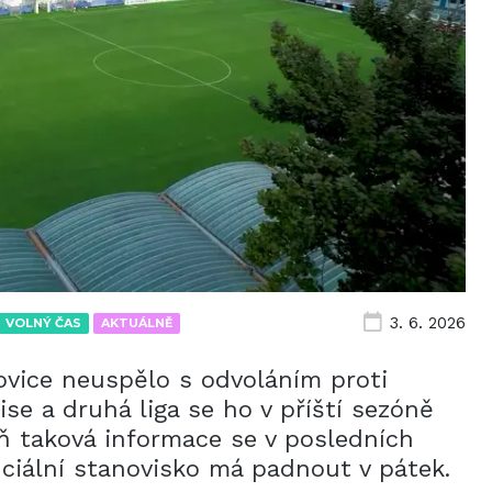
3. 6. 2026
VOLNÝ ČAS
AKTUÁLNĚ
vice neuspělo s odvoláním proti
ise a druhá liga se ho v příští sezóně
ň taková informace se v posledních
iciální stanovisko má padnout v pátek.