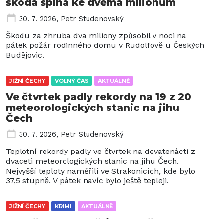
škoda šplhá ke dvěma milionům
30. 7. 2026
,
Petr Studenovský
Škodu za zhruba dva miliony způsobil v noci na
pátek požár rodinného domu v Rudolfově u Českých
Budějovic.
JIŽNÍ ČECHY
VOLNÝ ČAS
AKTUÁLNĚ
Ve čtvrtek padly rekordy na 19 z 20
meteorologických stanic na jihu
Čech
30. 7. 2026
,
Petr Studenovský
Teplotní rekordy padly ve čtvrtek na devatenácti z
dvaceti meteorologických stanic na jihu Čech.
Nejvyšší teploty naměřili ve Strakonicích, kde bylo
37,5 stupně. V pátek navíc bylo ještě tepleji.
JIŽNÍ ČECHY
KRIMI
AKTUÁLNĚ