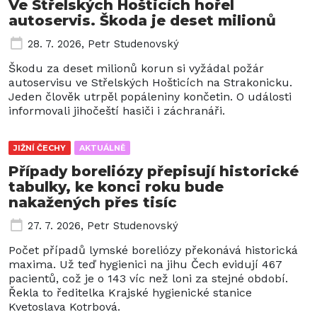
Ve Střelských Hošticích hořel
autoservis. Škoda je deset milionů
28. 7. 2026
,
Petr Studenovský
Škodu za deset milionů korun si vyžádal požár
autoservisu ve Střelských Hošticích na Strakonicku.
Jeden člověk utrpěl popáleniny končetin. O události
informovali jihočeští hasiči i záchranáři.
JIŽNÍ ČECHY
AKTUÁLNĚ
Případy boreliózy přepisují historické
tabulky, ke konci roku bude
nakažených přes tisíc
27. 7. 2026
,
Petr Studenovský
Počet případů lymské boreliózy překonává historická
maxima. Už teď hygienici na jihu Čech evidují 467
pacientů, což je o 143 víc než loni za stejné období.
Řekla to ředitelka Krajské hygienické stanice
Kvetoslava Kotrbová.