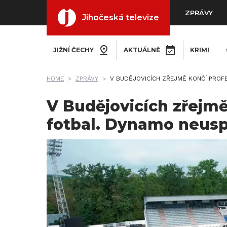
ZPRÁVY
Jihočeská televize
JIŽNÍ ČECHY
AKTUÁLNĚ
KRIMI
HOME
ZPRÁVY
V BUDĚJOVICÍCH ZŘEJMĚ KONČÍ PROF
V Budějovicích zřejmě
fotbal. Dynamo neusp