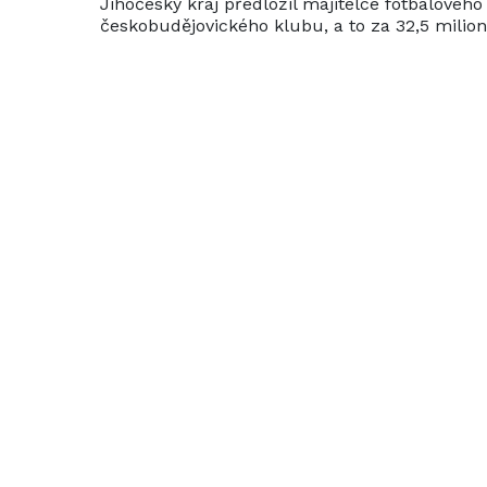
Jihočeský kraj předložil majitelce fotbalové
českobudějovického klubu, a to za 32,5 milio