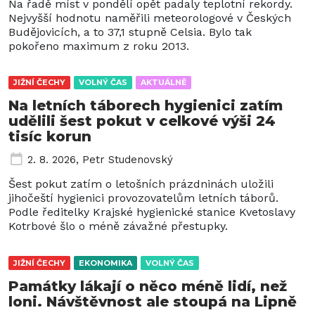
Na řadě míst v pondělí opět padaly teplotní rekordy.
Nejvyšší hodnotu naměřili meteorologové v Českých
Budějovicích, a to 37,1 stupně Celsia. Bylo tak
pokořeno maximum z roku 2013.
JIŽNÍ ČECHY
VOLNÝ ČAS
AKTUÁLNĚ
Na letních táborech hygienici zatím
udělili šest pokut v celkové výši 24
tisíc korun
2. 8. 2026
,
Petr Studenovský
Šest pokut zatím o letošních prázdninách uložili
jihočeští hygienici provozovatelům letních táborů.
Podle ředitelky Krajské hygienické stanice Kvetoslavy
Kotrbové šlo o méně závažné přestupky.
JIŽNÍ ČECHY
EKONOMIKA
VOLNÝ ČAS
Památky lákají o něco méně lidí, než
loni. Návštěvnost ale stoupá na Lipně