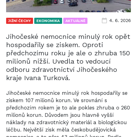
4. 6. 2026
JIŽNÍ ČECHY
EKONOMIKA
AKTUÁLNĚ
Jihočeské nemocnice minulý rok opět
hospodařily se ziskem. Oproti
předchozímu roku je ale o zhruba 150
milionů nižší. Uvedla to vedoucí
odboru zdravotnictví Jihočeského
kraje Ivana Turková.
Jihočeské nemocnice minulý rok hospodařily se
ziskem 107 milionů korun. Ve srovnání s
předchozím rokem je to ale pokles zhruba o 260
milionů korun. Důvodem jsou hlavně vyšší
náklady na zdravotnický materiál a biologickou
léčbu. Největší zisk měla českobudějovická
nemocnice, a to přes 43 milionů korun. Podle