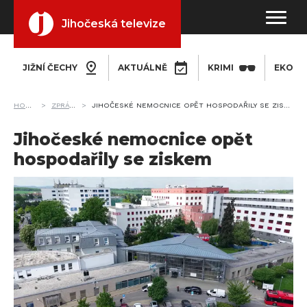
Jihočeská televize
JIŽNÍ ČECHY
AKTUÁLNĚ
KRIMI
EKONO
HOME
ZPRÁVY
JIHOČESKÉ NEMOCNICE OPĚT HOSPODAŘILY SE ZISKEM
Jihočeské nemocnice opět
hospodařily se ziskem