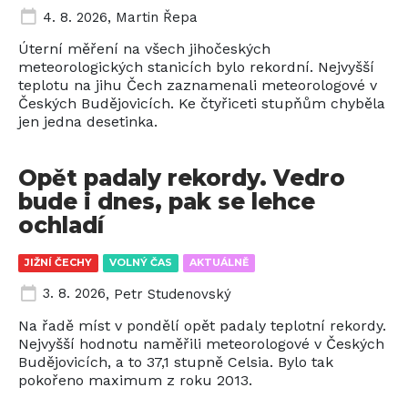
4. 8. 2026
,
Martin Řepa
Úterní měření na všech jihočeských
meteorologických stanicích bylo rekordní. Nejvyšší
teplotu na jihu Čech zaznamenali meteorologové v
Českých Budějovicích. Ke čtyřiceti stupňům chyběla
jen jedna desetinka.
Opět padaly rekordy. Vedro
bude i dnes, pak se lehce
ochladí
JIŽNÍ ČECHY
VOLNÝ ČAS
AKTUÁLNĚ
3. 8. 2026
,
Petr Studenovský
Na řadě míst v pondělí opět padaly teplotní rekordy.
Nejvyšší hodnotu naměřili meteorologové v Českých
Budějovicích, a to 37,1 stupně Celsia. Bylo tak
pokořeno maximum z roku 2013.