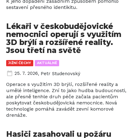
K jeho dopadení zásadním způsobem pomohlo
sestavení přesného identikitu.
Lékaři v českobudějovické
nemocnici operují s využitím
3D brýlí a rozšířené reality.
Jsou třetí na světě
JIŽNÍ ČECHY
AKTUÁLNĚ
25. 7. 2026
,
Petr Studenovský
Operace s využitím 3D brýlí, rozšířené reality a
umělé inteligence. Zní to jako hudba budoucnosti,
ale přesně tenhle druh péče začala pacientům
poskytovat českobudějovická nemocnice. Nová
technologie pomáhá zavádět zevní komorové
drenáže.
Hasiči zasahovali u požáru