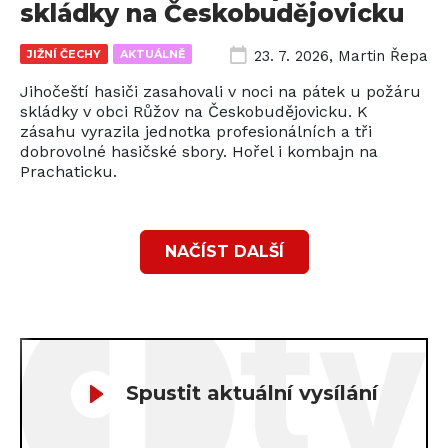
skládky na Českobudějovicku
JIŽNÍ ČECHY
AKTUÁLNĚ
23. 7. 2026
,
Martin Řepa
Jihočeští hasiči zasahovali v noci na pátek u požáru
skládky v obci Růžov na Českobudějovicku. K
zásahu vyrazila jednotka profesionálních a tři
dobrovolné hasičské sbory. Hořel i kombajn na
Prachaticku.
NAČÍST DALŠÍ
Spustit aktuální vysílání