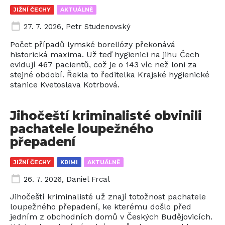
JIŽNÍ ČECHY
AKTUÁLNĚ
27. 7. 2026
,
Petr Studenovský
Počet případů lymské boreliózy překonává
historická maxima. Už teď hygienici na jihu Čech
evidují 467 pacientů, což je o 143 víc než loni za
stejné období. Řekla to ředitelka Krajské hygienické
stanice Kvetoslava Kotrbová.
Jihočeští kriminalisté obvinili
pachatele loupežného
přepadení
JIŽNÍ ČECHY
KRIMI
AKTUÁLNĚ
26. 7. 2026
,
Daniel Frcal
Jihočeští kriminalisté už znají totožnost pachatele
loupežného přepadení, ke kterému došlo před
jedním z obchodních domů v Českých Budějovicích.