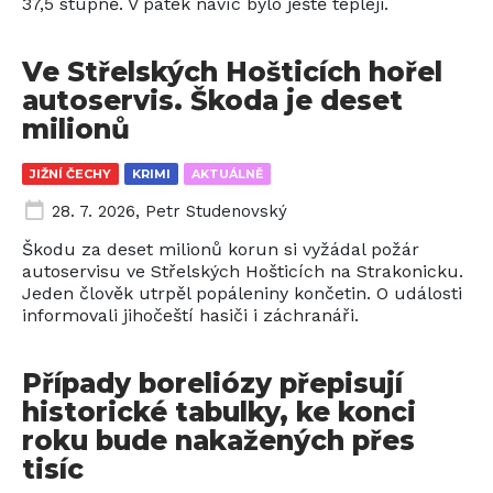
37,5 stupně. V pátek navíc bylo ještě tepleji.
Ve Střelských Hošticích hořel
autoservis. Škoda je deset
milionů
JIŽNÍ ČECHY
KRIMI
AKTUÁLNĚ
28. 7. 2026
,
Petr Studenovský
Škodu za deset milionů korun si vyžádal požár
autoservisu ve Střelských Hošticích na Strakonicku.
Jeden člověk utrpěl popáleniny končetin. O události
informovali jihočeští hasiči i záchranáři.
Případy boreliózy přepisují
historické tabulky, ke konci
roku bude nakažených přes
tisíc