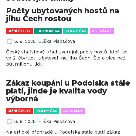
Počty ubytovaných hostů na
jihu Čech rostou
JIŽNÍ ČECHY
EKONOMIKA
VOLNÝ ČAS
AKTUÁLNĚ
6. 8. 2026
,
Eliška Piskačová
Český statistický úřad zveřejnil počty hostů, kteří se
ve 2. čtvrtletí ubytovali na jihu Čech. Šlo o více než
půl milionu lidí.
Zákaz koupání u Podolska stále
platí, jinde je kvalita vody
výborná
JIŽNÍ ČECHY
VOLNÝ ČAS
AKTUÁLNĚ
6. 8. 2026
,
Eliška Piskačová
Na orlické přehradě u Podolska stále platí zákaz