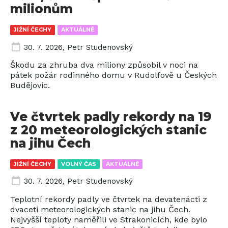
milionům
JIŽNÍ ČECHY
AKTUÁLNĚ
30. 7. 2026
,
Petr Studenovský
Škodu za zhruba dva miliony způsobil v noci na
pátek požár rodinného domu v Rudolfově u Českých
Budějovic.
Ve čtvrtek padly rekordy na 19
z 20 meteorologických stanic
na jihu Čech
JIŽNÍ ČECHY
VOLNÝ ČAS
AKTUÁLNĚ
30. 7. 2026
,
Petr Studenovský
Teplotní rekordy padly ve čtvrtek na devatenácti z
dvaceti meteorologických stanic na jihu Čech.
Nejvyšší teploty naměřili ve Strakonicích, kde bylo