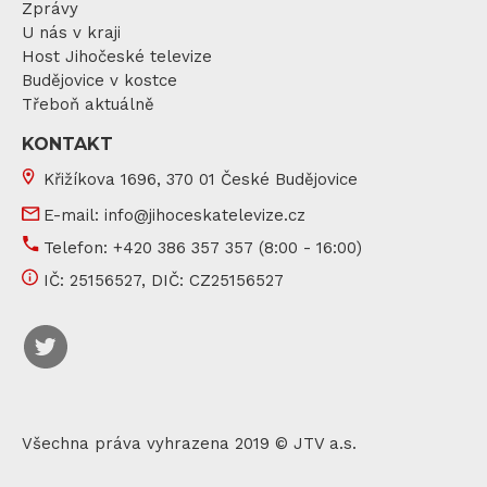
Zprávy
U nás v kraji
Host Jihočeské televize
Budějovice v kostce
Třeboň aktuálně
KONTAKT
Křižíkova 1696, 370 01 České Budějovice
E-mail:
info@jihoceskatelevize.cz
Telefon:
+420 386 357 357
(8:00 - 16:00)
IČ:
25156527
, DIČ:
CZ25156527
Všechna práva vyhrazena 2019 © JTV a.s.