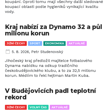
koupání. Oproti tomu mají všechny další sledované
koupací oblasti podle hygieniků vynikající kvalitu
vody.
Kraj nabízí za Dynamo 32 a půl
milionu korun
JIŽNÍ ČECHY
SPORT
EKONOMIKA
AKTUÁLNĚ
5. 8. 2026
,
Petr Studenovský
Jihočeský kraj předložil majitelce fotbalového
Dynama nabídku na odkup tradičního
českobudějovického klubu, a to za 32,5 milionu
korun. Médiím to řekl hejtman Martin Kuba.
V Budějovicích padl teplotní
rekord
JIŽNÍ ČECHY
VOLNÝ ČAS
AKTUÁLNĚ