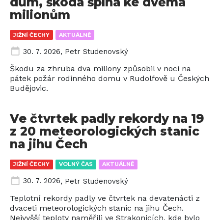
dům, škoda šplhá ke dvěma
milionům
JIŽNÍ ČECHY
AKTUÁLNĚ
30. 7. 2026
,
Petr Studenovský
Škodu za zhruba dva miliony způsobil v noci na
pátek požár rodinného domu v Rudolfově u Českých
Budějovic.
Ve čtvrtek padly rekordy na 19
z 20 meteorologických stanic
na jihu Čech
JIŽNÍ ČECHY
VOLNÝ ČAS
AKTUÁLNĚ
30. 7. 2026
,
Petr Studenovský
Teplotní rekordy padly ve čtvrtek na devatenácti z
dvaceti meteorologických stanic na jihu Čech.
Nejvyšší teploty naměřili ve Strakonicích, kde bylo