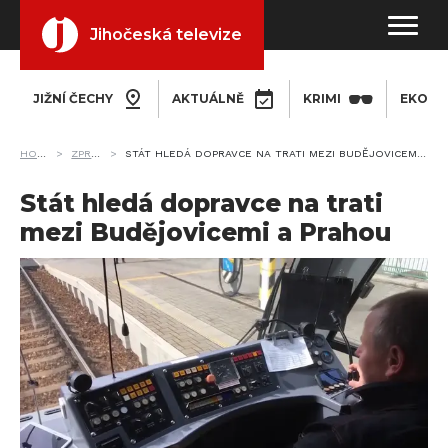
Jihočeská televize
JIŽNÍ ČECHY
AKTUÁLNĚ
KRIMI
EKONO
HOME
ZPRÁVY
STÁT HLEDÁ DOPRAVCE NA TRATI MEZI BUDĚJOVICEMI A PRAHOU
Stát hledá dopravce na trati
mezi Budějovicemi a Prahou