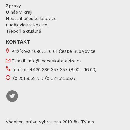
Zprávy
U nás v kraji
Host Jihočeské televize
Budějovice v kostce
Třeboň aktuálně
KONTAKT
Křižíkova 1696, 370 01 České Budějovice
E-mail:
info@jihoceskatelevize.cz
Telefon:
+420 386 357 357
(8:00 - 16:00)
IČ:
25156527
, DIČ:
CZ25156527
Všechna práva vyhrazena 2019 © JTV a.s.