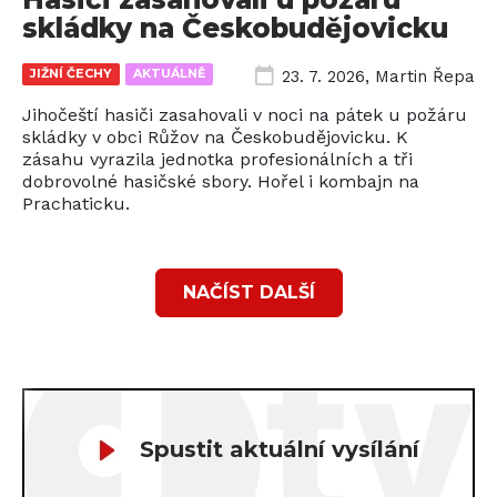
skládky na Českobudějovicku
JIŽNÍ ČECHY
AKTUÁLNĚ
23. 7. 2026
,
Martin Řepa
Jihočeští hasiči zasahovali v noci na pátek u požáru
skládky v obci Růžov na Českobudějovicku. K
zásahu vyrazila jednotka profesionálních a tři
dobrovolné hasičské sbory. Hořel i kombajn na
Prachaticku.
NAČÍST DALŠÍ
Spustit aktuální vysílání