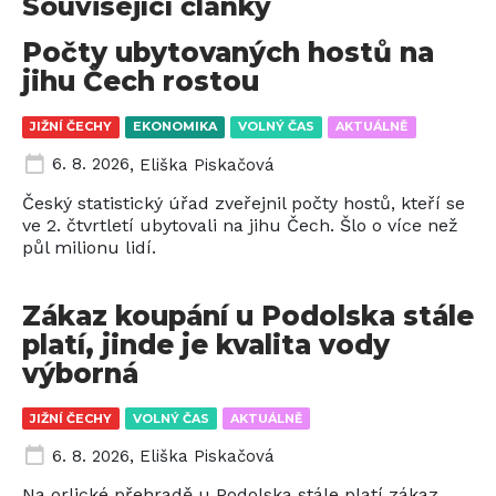
Související články
Počty ubytovaných hostů na
jihu Čech rostou
JIŽNÍ ČECHY
EKONOMIKA
VOLNÝ ČAS
AKTUÁLNĚ
6. 8. 2026
,
Eliška Piskačová
Český statistický úřad zveřejnil počty hostů, kteří se
ve 2. čtvrtletí ubytovali na jihu Čech. Šlo o více než
půl milionu lidí.
Zákaz koupání u Podolska stále
platí, jinde je kvalita vody
výborná
JIŽNÍ ČECHY
VOLNÝ ČAS
AKTUÁLNĚ
6. 8. 2026
,
Eliška Piskačová
Na orlické přehradě u Podolska stále platí zákaz