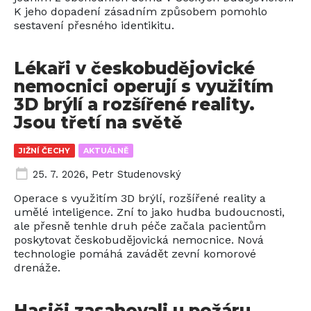
K jeho dopadení zásadním způsobem pomohlo
sestavení přesného identikitu.
Lékaři v českobudějovické
nemocnici operují s využitím
3D brýlí a rozšířené reality.
Jsou třetí na světě
JIŽNÍ ČECHY
AKTUÁLNĚ
25. 7. 2026
,
Petr Studenovský
Operace s využitím 3D brýlí, rozšířené reality a
umělé inteligence. Zní to jako hudba budoucnosti,
ale přesně tenhle druh péče začala pacientům
poskytovat českobudějovická nemocnice. Nová
technologie pomáhá zavádět zevní komorové
drenáže.
Hasiči zasahovali u požáru