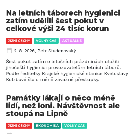
Na letních táborech hygienici
zatím udělili šest pokut v
celkové výši 24 tisíc korun
JIŽNÍ ČECHY
VOLNÝ ČAS
AKTUÁLNĚ
2. 8. 2026
,
Petr Studenovský
Šest pokut zatím o letošních prázdninách uložili
jihočeští hygienici provozovatelům letních táborů.
Podle ředitelky Krajské hygienické stanice Kvetoslavy
Kotrbové šlo o méně závažné přestupky.
Památky lákají o něco méně
lidí, než loni. Návštěvnost ale
stoupá na Lipně
JIŽNÍ ČECHY
EKONOMIKA
VOLNÝ ČAS