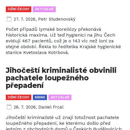
JIŽNÍ ČECHY
AKTUÁLNĚ
27. 7. 2026
,
Petr Studenovský
Počet případů lymské boreliózy překonává
historická maxima. Už teď hygienici na jihu Čech
evidují 467 pacientů, což je o 143 víc než loni za
stejné období. Řekla to ředitelka Krajské hygienické
stanice Kvetoslava Kotrbová.
Jihočeští kriminalisté obvinili
pachatele loupežného
přepadení
JIŽNÍ ČECHY
KRIMI
AKTUÁLNĚ
26. 7. 2026
,
Daniel Frcal
Jihočeští kriminalisté už znají totožnost pachatele
loupežného přepadení, ke kterému došlo před
jedním z obchodních domů v Českých Budějovicích.