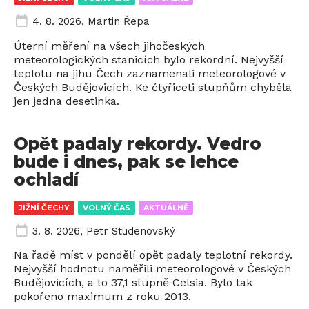
4. 8. 2026
,
Martin Řepa
Úterní měření na všech jihočeských
meteorologických stanicích bylo rekordní. Nejvyšší
teplotu na jihu Čech zaznamenali meteorologové v
Českých Budějovicích. Ke čtyřiceti stupňům chyběla
jen jedna desetinka.
Opět padaly rekordy. Vedro
bude i dnes, pak se lehce
ochladí
JIŽNÍ ČECHY
VOLNÝ ČAS
AKTUÁLNĚ
3. 8. 2026
,
Petr Studenovský
Na řadě míst v pondělí opět padaly teplotní rekordy.
Nejvyšší hodnotu naměřili meteorologové v Českých
Budějovicích, a to 37,1 stupně Celsia. Bylo tak
pokořeno maximum z roku 2013.