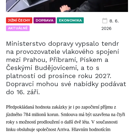
JIŽNÍ ČECHY
DOPRAVA
EKONOMIKA
8. 6.
2026
AKTUÁLNĚ
Ministerstvo dopravy vypsalo tendr
na provozovatele vlakového spojení
mezi Prahou, Příbramí, Pískem a
Českými Budějovicemi, a to s
platností od prosince roku 2027.
Dopravci mohou své nabídky podávat
do 16. září.
Předpokládaná hodnota zakázky je i po započtení příjmu z
jízdného 784 milionů korun. Smlouva má být uzavřena na čtyři
roky s možností prodloužení o další dvě léta. V současnosti
linku obsluhuje společnost Arriva. Hlavním hodnotícím