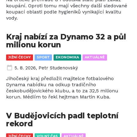
koupání. Oproti tomu mají všechny další sledované
koupací oblasti podle hygieniků vynikající kvalitu
vody.
Kraj nabízí za Dynamo 32 a půl
milionu korun
JIŽNÍ ČECHY
SPORT
EKONOMIKA
AKTUÁLNĚ
5. 8. 2026
,
Petr Studenovský
Jihočeský kraj předložil majitelce fotbalového
Dynama nabídku na odkup tradičního
českobudějovického klubu, a to za 32,5 milionu
korun. Médiím to řekl hejtman Martin Kuba.
V Budějovicích padl teplotní
rekord
JIŽNÍ ČECHY
VOLNÝ ČAS
AKTUÁLNĚ