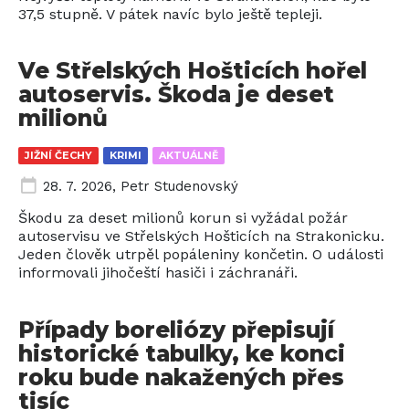
37,5 stupně. V pátek navíc bylo ještě tepleji.
Ve Střelských Hošticích hořel
autoservis. Škoda je deset
milionů
JIŽNÍ ČECHY
KRIMI
AKTUÁLNĚ
28. 7. 2026
,
Petr Studenovský
Škodu za deset milionů korun si vyžádal požár
autoservisu ve Střelských Hošticích na Strakonicku.
Jeden člověk utrpěl popáleniny končetin. O události
informovali jihočeští hasiči i záchranáři.
Případy boreliózy přepisují
historické tabulky, ke konci
roku bude nakažených přes
tisíc