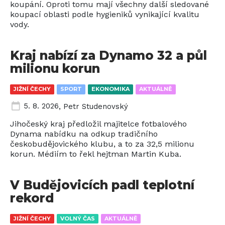
koupání. Oproti tomu mají všechny další sledované
koupací oblasti podle hygieniků vynikající kvalitu
vody.
Kraj nabízí za Dynamo 32 a půl
milionu korun
JIŽNÍ ČECHY
SPORT
EKONOMIKA
AKTUÁLNĚ
5. 8. 2026
,
Petr Studenovský
Jihočeský kraj předložil majitelce fotbalového
Dynama nabídku na odkup tradičního
českobudějovického klubu, a to za 32,5 milionu
korun. Médiím to řekl hejtman Martin Kuba.
V Budějovicích padl teplotní
rekord
JIŽNÍ ČECHY
VOLNÝ ČAS
AKTUÁLNĚ