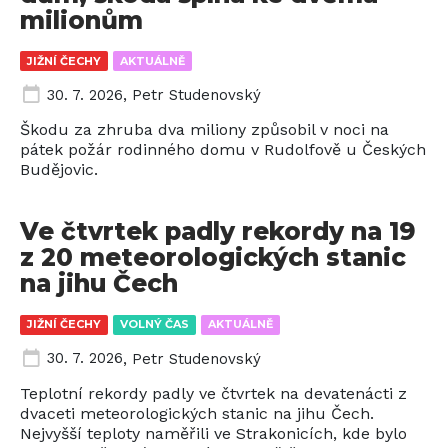
milionům
JIŽNÍ ČECHY
AKTUÁLNĚ
30. 7. 2026
,
Petr Studenovský
Škodu za zhruba dva miliony způsobil v noci na
pátek požár rodinného domu v Rudolfově u Českých
Budějovic.
Ve čtvrtek padly rekordy na 19
z 20 meteorologických stanic
na jihu Čech
JIŽNÍ ČECHY
VOLNÝ ČAS
AKTUÁLNĚ
30. 7. 2026
,
Petr Studenovský
Teplotní rekordy padly ve čtvrtek na devatenácti z
dvaceti meteorologických stanic na jihu Čech.
Nejvyšší teploty naměřili ve Strakonicích, kde bylo