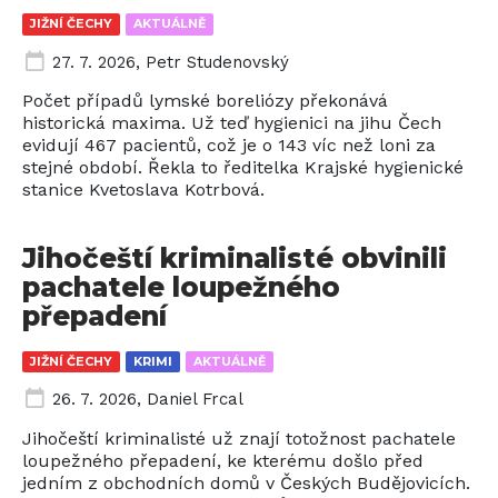
JIŽNÍ ČECHY
AKTUÁLNĚ
27. 7. 2026
,
Petr Studenovský
Počet případů lymské boreliózy překonává
historická maxima. Už teď hygienici na jihu Čech
evidují 467 pacientů, což je o 143 víc než loni za
stejné období. Řekla to ředitelka Krajské hygienické
stanice Kvetoslava Kotrbová.
Jihočeští kriminalisté obvinili
pachatele loupežného
přepadení
JIŽNÍ ČECHY
KRIMI
AKTUÁLNĚ
26. 7. 2026
,
Daniel Frcal
Jihočeští kriminalisté už znají totožnost pachatele
loupežného přepadení, ke kterému došlo před
jedním z obchodních domů v Českých Budějovicích.