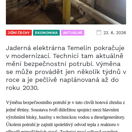
23. 6. 2026
JIŽNÍ ČECHY
EKONOMIKA
AKTUÁLNĚ
Jaderná elektrárna Temelín pokračuje
v modernizaci. Technici tam aktuálně
mění bezpečnostní potrubí. Výměna
se může provádět jen několik týdnů v
roce a je pečlivě naplánovaná až do
roku 2030.
Výměna bezpečnostního potrubí je v tuto chvíli hotová zhruba z
jedné třetiny. Soustava tvoří důležitou spojnici mezi hlavními
výrobními bloky, bazény s technickou vodou a dieselgenerátory.
Úkolem potrubí je zajistit spolehlivý odvod tepla z reaktoru v
případě mimořádných stavů. Technici musí celkově vyměnit