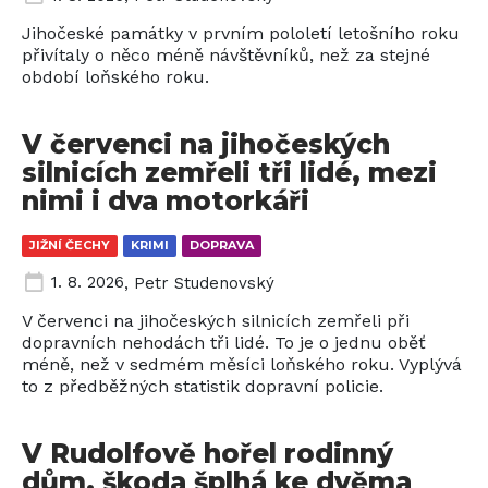
Jihočeské památky v prvním pololetí letošního roku
přivítaly o něco méně návštěvníků, než za stejné
období loňského roku.
V červenci na jihočeských
silnicích zemřeli tři lidé, mezi
nimi i dva motorkáři
JIŽNÍ ČECHY
KRIMI
DOPRAVA
1. 8. 2026
,
Petr Studenovský
V červenci na jihočeských silnicích zemřeli při
dopravních nehodách tři lidé. To je o jednu oběť
méně, než v sedmém měsíci loňského roku. Vyplývá
to z předběžných statistik dopravní policie.
V Rudolfově hořel rodinný
dům, škoda šplhá ke dvěma