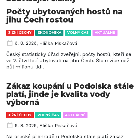
Počty ubytovaných hostů na
jihu Čech rostou
JIŽNÍ ČECHY
EKONOMIKA
VOLNÝ ČAS
AKTUÁLNĚ
6. 8. 2026
,
Eliška Piskačová
Český statistický úřad zveřejnil počty hostů, kteří se
ve 2. čtvrtletí ubytovali na jihu Čech. Šlo o více než
půl milionu lidí.
Zákaz koupání u Podolska stále
platí, jinde je kvalita vody
výborná
JIŽNÍ ČECHY
VOLNÝ ČAS
AKTUÁLNĚ
6. 8. 2026
,
Eliška Piskačová
Na orlické přehradě u Podolska stále platí zákaz