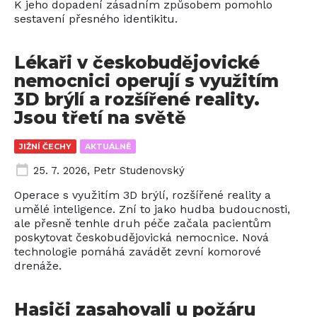
K jeho dopadení zásadním způsobem pomohlo
sestavení přesného identikitu.
Lékaři v českobudějovické
nemocnici operují s využitím
3D brýlí a rozšířené reality.
Jsou třetí na světě
JIŽNÍ ČECHY
AKTUÁLNĚ
25. 7. 2026
,
Petr Studenovský
Operace s využitím 3D brýlí, rozšířené reality a
umělé inteligence. Zní to jako hudba budoucnosti,
ale přesně tenhle druh péče začala pacientům
poskytovat českobudějovická nemocnice. Nová
technologie pomáhá zavádět zevní komorové
drenáže.
Hasiči zasahovali u požáru