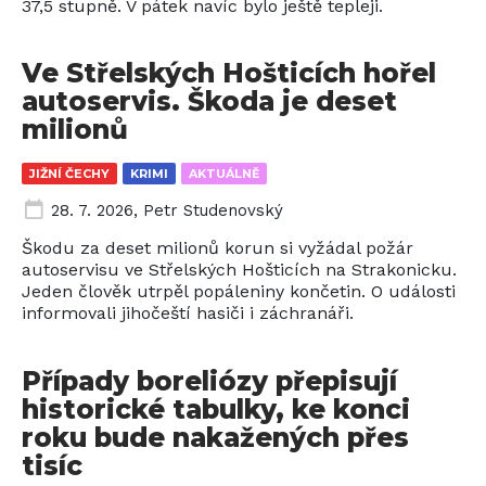
37,5 stupně. V pátek navíc bylo ještě tepleji.
Ve Střelských Hošticích hořel
autoservis. Škoda je deset
milionů
JIŽNÍ ČECHY
KRIMI
AKTUÁLNĚ
28. 7. 2026
,
Petr Studenovský
Škodu za deset milionů korun si vyžádal požár
autoservisu ve Střelských Hošticích na Strakonicku.
Jeden člověk utrpěl popáleniny končetin. O události
informovali jihočeští hasiči i záchranáři.
Případy boreliózy přepisují
historické tabulky, ke konci
roku bude nakažených přes
tisíc