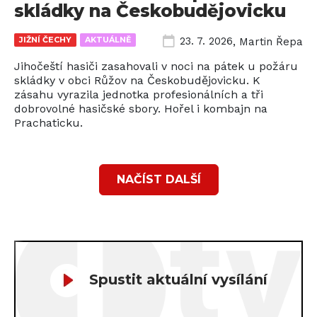
skládky na Českobudějovicku
JIŽNÍ ČECHY
AKTUÁLNĚ
23. 7. 2026
,
Martin Řepa
Jihočeští hasiči zasahovali v noci na pátek u požáru
skládky v obci Růžov na Českobudějovicku. K
zásahu vyrazila jednotka profesionálních a tři
dobrovolné hasičské sbory. Hořel i kombajn na
Prachaticku.
NAČÍST DALŠÍ
Spustit aktuální vysílání