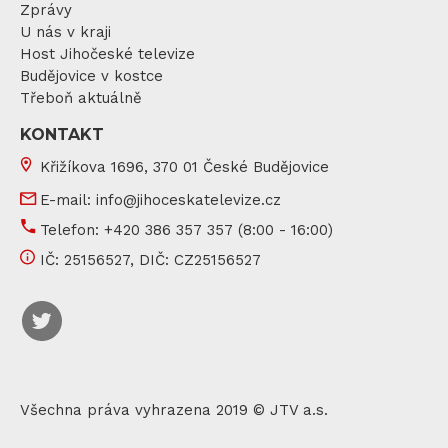
Zprávy
U nás v kraji
Host Jihočeské televize
Budějovice v kostce
Třeboň aktuálně
KONTAKT
Křižíkova 1696, 370 01 České Budějovice
E-mail:
info@jihoceskatelevize.cz
Telefon:
+420 386 357 357
(8:00 - 16:00)
IČ:
25156527
, DIČ:
CZ25156527
Všechna práva vyhrazena 2019 © JTV a.s.