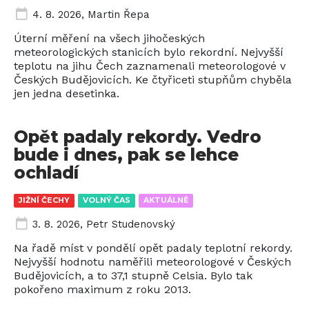
4. 8. 2026
,
Martin Řepa
Úterní měření na všech jihočeských
meteorologických stanicích bylo rekordní. Nejvyšší
teplotu na jihu Čech zaznamenali meteorologové v
Českých Budějovicích. Ke čtyřiceti stupňům chyběla
jen jedna desetinka.
Opět padaly rekordy. Vedro
bude i dnes, pak se lehce
ochladí
JIŽNÍ ČECHY
VOLNÝ ČAS
AKTUÁLNĚ
3. 8. 2026
,
Petr Studenovský
Na řadě míst v pondělí opět padaly teplotní rekordy.
Nejvyšší hodnotu naměřili meteorologové v Českých
Budějovicích, a to 37,1 stupně Celsia. Bylo tak
pokořeno maximum z roku 2013.