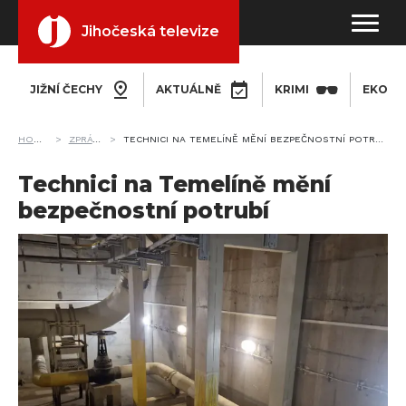
Jihočeská televize
JIŽNÍ ČECHY
AKTUÁLNĚ
KRIMI
EKONO
HOME
ZPRÁVY
TECHNICI NA TEMELÍNĚ MĚNÍ BEZPEČNOSTNÍ POTRUBÍ
Technici na Temelíně mění
bezpečnostní potrubí