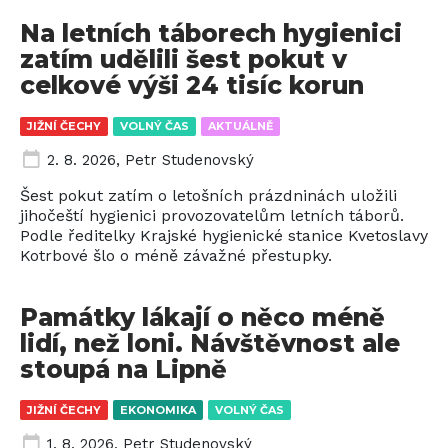
Na letních táborech hygienici
zatím udělili šest pokut v
celkové výši 24 tisíc korun
JIŽNÍ ČECHY
VOLNÝ ČAS
AKTUÁLNĚ
2. 8. 2026
,
Petr Studenovský
Šest pokut zatím o letošních prázdninách uložili
jihočeští hygienici provozovatelům letních táborů.
Podle ředitelky Krajské hygienické stanice Kvetoslavy
Kotrbové šlo o méně závažné přestupky.
Památky lákají o něco méně
lidí, než loni. Návštěvnost ale
stoupá na Lipně
JIŽNÍ ČECHY
EKONOMIKA
VOLNÝ ČAS
1. 8. 2026
,
Petr Studenovský