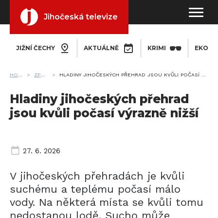
Jihočeská televize
JIŽNÍ ČECHY
AKTUÁLNĚ
KRIMI
EKONO
HOME
ZPRÁVY
HLADINY JIHOČESKÝCH PŘEHRAD JSOU KVŮLI POČASÍ VÝRAZNĚ NIŽŠÍ
Hladiny jihočeských přehrad
jsou kvůli počasí výrazně nižší
27. 6. 2026
V jihočeských přehradách je kvůli
suchému a teplému počasí málo
vody. Na některá místa se kvůli tomu
nedostanou lodě. Sucho může