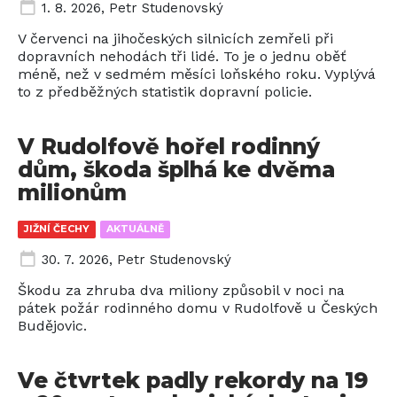
1. 8. 2026
,
Petr Studenovský
V červenci na jihočeských silnicích zemřeli při
dopravních nehodách tři lidé. To je o jednu oběť
méně, než v sedmém měsíci loňského roku. Vyplývá
to z předběžných statistik dopravní policie.
V Rudolfově hořel rodinný
dům, škoda šplhá ke dvěma
milionům
JIŽNÍ ČECHY
AKTUÁLNĚ
30. 7. 2026
,
Petr Studenovský
Škodu za zhruba dva miliony způsobil v noci na
pátek požár rodinného domu v Rudolfově u Českých
Budějovic.
Ve čtvrtek padly rekordy na 19