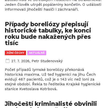
Jeden člověk utrpěl popáleniny končetin. O události
informovali jihočeští hasiči i záchranáři.
Případy boreliózy přepisují
historické tabulky, ke konci
roku bude nakažených přes
tisíc
JIŽNÍ ČECHY
AKTUÁLNĚ
27. 7. 2026
,
Petr Studenovský
Počet případů lymské boreliózy překonává
historická maxima. Už teď hygienici na jihu Čech
evidují 467 pacientů, což je o 143 víc než loni za
stejné období. Řekla to ředitelka Krajské hygienické
stanice Kvetoslava Kotrbová.
Jihočeští kriminalisté obvinili