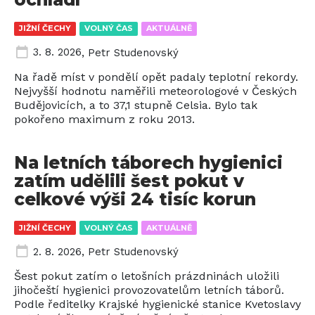
JIŽNÍ ČECHY
VOLNÝ ČAS
AKTUÁLNĚ
3. 8. 2026
,
Petr Studenovský
Na řadě míst v pondělí opět padaly teplotní rekordy.
Nejvyšší hodnotu naměřili meteorologové v Českých
Budějovicích, a to 37,1 stupně Celsia. Bylo tak
pokořeno maximum z roku 2013.
Na letních táborech hygienici
zatím udělili šest pokut v
celkové výši 24 tisíc korun
JIŽNÍ ČECHY
VOLNÝ ČAS
AKTUÁLNĚ
2. 8. 2026
,
Petr Studenovský
Šest pokut zatím o letošních prázdninách uložili
jihočeští hygienici provozovatelům letních táborů.
Podle ředitelky Krajské hygienické stanice Kvetoslavy