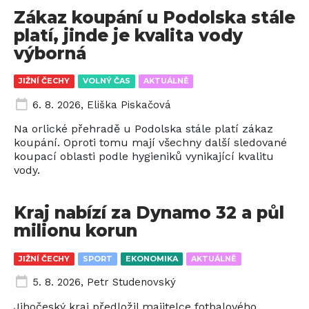
Zákaz koupání u Podolska stále
platí, jinde je kvalita vody
výborná
JIŽNÍ ČECHY
VOLNÝ ČAS
AKTUÁLNĚ
6. 8. 2026
,
Eliška Piskačová
Na orlické přehradě u Podolska stále platí zákaz
koupání. Oproti tomu mají všechny další sledované
koupací oblasti podle hygieniků vynikající kvalitu
vody.
Kraj nabízí za Dynamo 32 a půl
milionu korun
JIŽNÍ ČECHY
SPORT
EKONOMIKA
AKTUÁLNĚ
5. 8. 2026
,
Petr Studenovský
Jihočeský kraj předložil majitelce fotbalového