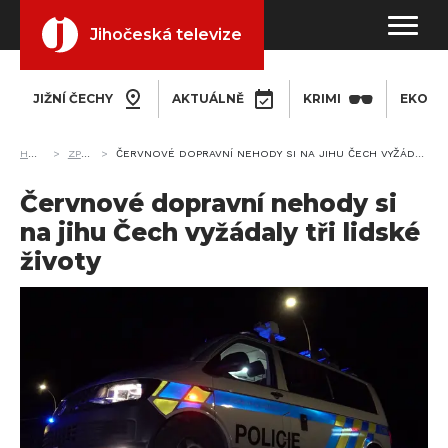
Jihočeská televize
JIŽNÍ ČECHY
AKTUÁLNĚ
KRIMI
EKONO
HOME
ZPRÁVY
ČERVNOVÉ DOPRAVNÍ NEHODY SI NA JIHU ČECH VYŽÁDALY TŘI LIDSKÉ ŽIVOTY
Červnové dopravní nehody si
na jihu Čech vyžádaly tři lidské
životy