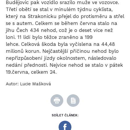
Budějovic pak
vozidlo
srazilo
muže
ve vozovce.
Třetí obětí se stal v minulém týdnu cyklista,
který na Strakonicku přejel do protisměru a střel
se s
autem
. Celkem se během června stalo na
jihu Čech 434 nehod, což je o deset více než
loni. 11 lidí bylo těžce zraněno a 199
lehce. Celková škoda byla vyčíslena na 44,48
milionů korun. Nejčastější příčinou nehod bylo
nepřizpůsobení jízdy okolnostem, následovalo
nedání přednosti. Nejvíce nehod se stalo v pátek
19.června, celkem 24.
Autor:
Lucie Mašková
SDÍLET ČLÁNEK: