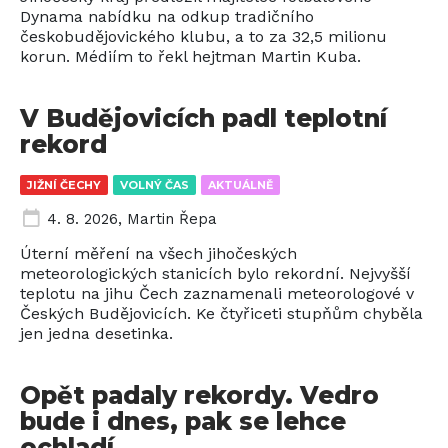
Dynama nabídku na odkup tradičního
českobudějovického klubu, a to za 32,5 milionu
korun. Médiím to řekl hejtman Martin Kuba.
V Budějovicích padl teplotní
rekord
JIŽNÍ ČECHY
VOLNÝ ČAS
AKTUÁLNĚ
4. 8. 2026
,
Martin Řepa
Úterní měření na všech jihočeských
meteorologických stanicích bylo rekordní. Nejvyšší
teplotu na jihu Čech zaznamenali meteorologové v
Českých Budějovicích. Ke čtyřiceti stupňům chyběla
jen jedna desetinka.
Opět padaly rekordy. Vedro
bude i dnes, pak se lehce
ochladí