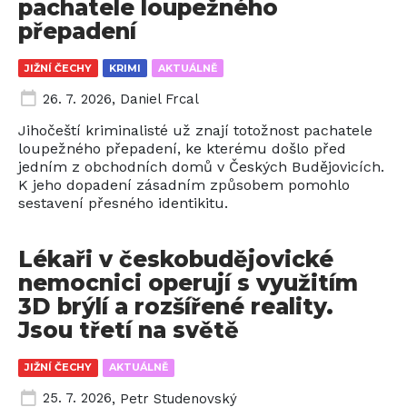
pachatele loupežného
přepadení
JIŽNÍ ČECHY
KRIMI
AKTUÁLNĚ
26. 7. 2026
,
Daniel Frcal
Jihočeští kriminalisté už znají totožnost pachatele
loupežného přepadení, ke kterému došlo před
jedním z obchodních domů v Českých Budějovicích.
K jeho dopadení zásadním způsobem pomohlo
sestavení přesného identikitu.
Lékaři v českobudějovické
nemocnici operují s využitím
3D brýlí a rozšířené reality.
Jsou třetí na světě
JIŽNÍ ČECHY
AKTUÁLNĚ
25. 7. 2026
,
Petr Studenovský