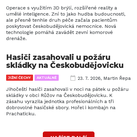
Operace s využitím 3D brýlí, rozšířené reality a
umělé inteligence. Zní to jako hudba budoucnosti,
ale přesně tenhle druh péče začala pacientům
poskytovat českobudějovická nemocnice. Nová
technologie pomáhá zavádět zevní komorové
drenáže.
Hasiči zasahovali u požáru
skládky na Českobudějovicku
JIŽNÍ ČECHY
AKTUÁLNĚ
23. 7. 2026
,
Martin Řepa
Jihočeští hasiči zasahovali v noci na pátek u požáru
skládky v obci Růžov na Českobudějovicku. K
zásahu vyrazila jednotka profesionálních a tři
dobrovolné hasičské sbory. Hořel i kombajn na
Prachaticku.