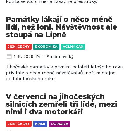
Kotrbové šlo o méně závažné přestupky.
Památky lákají o něco méně
lidí, než loni. Návštěvnost ale
stoupá na Lipně
JIŽNÍ ČECHY
EKONOMIKA
VOLNÝ ČAS
1. 8. 2026
,
Petr Studenovský
Jihočeské památky v prvním pololetí letošního roku
přivítaly o něco méně návštěvníků, než za stejné
období loňského roku.
V červenci na jihočeských
silnicích zemřeli tři lidé, mezi
nimi i dva motorkáři
JIŽNÍ ČECHY
KRIMI
DOPRAVA