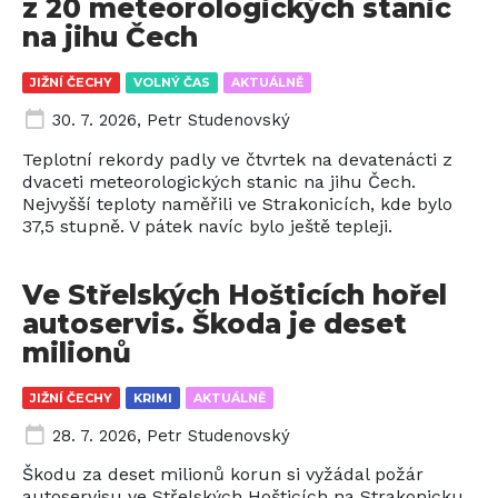
z 20 meteorologických stanic
na jihu Čech
JIŽNÍ ČECHY
VOLNÝ ČAS
AKTUÁLNĚ
30. 7. 2026
,
Petr Studenovský
Teplotní rekordy padly ve čtvrtek na devatenácti z
dvaceti meteorologických stanic na jihu Čech.
Nejvyšší teploty naměřili ve Strakonicích, kde bylo
37,5 stupně. V pátek navíc bylo ještě tepleji.
Ve Střelských Hošticích hořel
autoservis. Škoda je deset
milionů
JIŽNÍ ČECHY
KRIMI
AKTUÁLNĚ
28. 7. 2026
,
Petr Studenovský
Škodu za deset milionů korun si vyžádal požár
autoservisu ve Střelských Hošticích na Strakonicku.