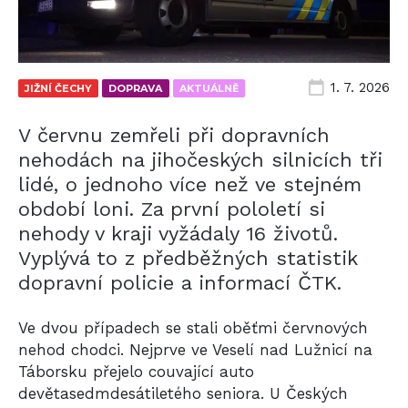
1. 7. 2026
JIŽNÍ ČECHY
DOPRAVA
AKTUÁLNĚ
V červnu zemřeli při dopravních
nehodách na jihočeských silnicích tři
lidé, o jednoho více než ve stejném
období loni. Za první pololetí si
nehody v kraji vyžádaly 16 životů.
Vyplývá to z předběžných statistik
dopravní policie a informací ČTK.
Ve dvou případech se stali oběťmi červnových
nehod chodci. Nejprve ve Veselí nad Lužnicí na
Táborsku přejelo couvající auto
devětasedmdesátiletého seniora. U Českých