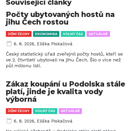
Související články
Počty ubytovaných hostů na
jihu Čech rostou
JIŽNÍ ČECHY
EKONOMIKA
VOLNÝ ČAS
AKTUÁLNĚ
6. 8. 2026
,
Eliška Piskačová
Český statistický úřad zveřejnil počty hostů, kteří se
ve 2. čtvrtletí ubytovali na jihu Čech. Šlo o více než
půl milionu lidí.
Zákaz koupání u Podolska stále
platí, jinde je kvalita vody
výborná
JIŽNÍ ČECHY
VOLNÝ ČAS
AKTUÁLNĚ
6. 8. 2026
,
Eliška Piskačová