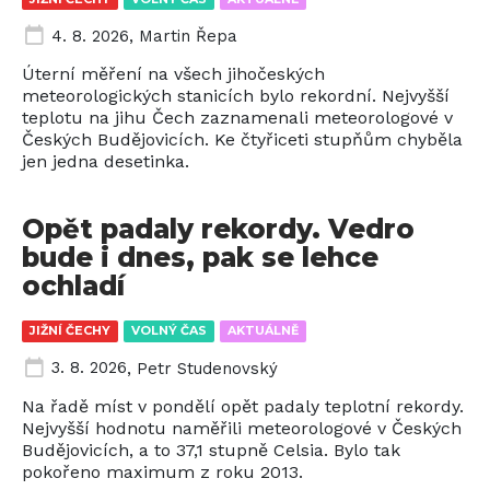
4. 8. 2026
,
Martin Řepa
Úterní měření na všech jihočeských
meteorologických stanicích bylo rekordní. Nejvyšší
teplotu na jihu Čech zaznamenali meteorologové v
Českých Budějovicích. Ke čtyřiceti stupňům chyběla
jen jedna desetinka.
Opět padaly rekordy. Vedro
bude i dnes, pak se lehce
ochladí
JIŽNÍ ČECHY
VOLNÝ ČAS
AKTUÁLNĚ
3. 8. 2026
,
Petr Studenovský
Na řadě míst v pondělí opět padaly teplotní rekordy.
Nejvyšší hodnotu naměřili meteorologové v Českých
Budějovicích, a to 37,1 stupně Celsia. Bylo tak
pokořeno maximum z roku 2013.