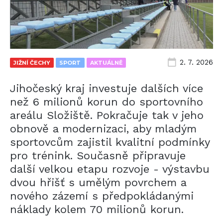
2. 7. 2026
JIŽNÍ ČECHY
SPORT
AKTUÁLNĚ
Jihočeský kraj investuje dalších více
než 6 milionů korun do sportovního
areálu Složiště. Pokračuje tak v jeho
obnově a modernizaci, aby mladým
sportovcům zajistil kvalitní podmínky
pro trénink. Současně připravuje
další velkou etapu rozvoje - výstavbu
dvou hřišť s umělým povrchem a
nového zázemí s předpokládanými
náklady kolem 70 milionů korun.