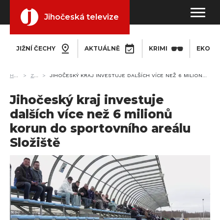
Jihočeská televize
JIŽNÍ ČECHY
AKTUÁLNĚ
KRIMI
EKONO
HOME
ZPRÁVY
JIHOČESKÝ KRAJ INVESTUJE DALŠÍCH VÍCE NEŽ 6 MILIONŮ KORUN DO SPORTOVNÍHO AREÁLU SLOŽIŠTĚ
Jihočeský kraj investuje
dalších více než 6 milionů
korun do sportovního areálu
Složiště