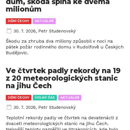
dům, škoda šplhá ke dvěma
milionům
JIŽNÍ ČECHY
AKTUÁLNĚ
30. 7. 2026
,
Petr Studenovský
Škodu za zhruba dva miliony způsobil v noci na
pátek požár rodinného domu v Rudolfově u Českých
Budějovic.
Ve čtvrtek padly rekordy na 19
z 20 meteorologických stanic
na jihu Čech
JIŽNÍ ČECHY
VOLNÝ ČAS
AKTUÁLNĚ
30. 7. 2026
,
Petr Studenovský
Teplotní rekordy padly ve čtvrtek na devatenácti z
dvaceti meteorologických stanic na jihu Čech.
Nejvyšší teploty naměřili ve Strakonicích, kde bylo