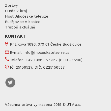
Zprávy
U nás v kraji
Host Jihočeské televize
Budějovice v kostce
Třeboň aktuálně
KONTAKT
Křižíkova 1696, 370 01 České Budějovice
E-mail:
info@jihoceskatelevize.cz
Telefon:
+420 386 357 357
(8:00 - 16:00)
IČ:
25156527
, DIČ:
CZ25156527
Všechna práva vyhrazena 2019 © JTV a.s.