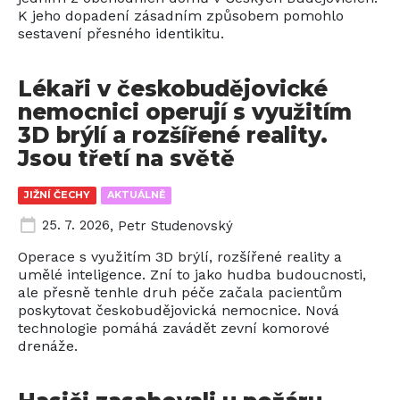
K jeho dopadení zásadním způsobem pomohlo
sestavení přesného identikitu.
Lékaři v českobudějovické
nemocnici operují s využitím
3D brýlí a rozšířené reality.
Jsou třetí na světě
JIŽNÍ ČECHY
AKTUÁLNĚ
25. 7. 2026
,
Petr Studenovský
Operace s využitím 3D brýlí, rozšířené reality a
umělé inteligence. Zní to jako hudba budoucnosti,
ale přesně tenhle druh péče začala pacientům
poskytovat českobudějovická nemocnice. Nová
technologie pomáhá zavádět zevní komorové
drenáže.