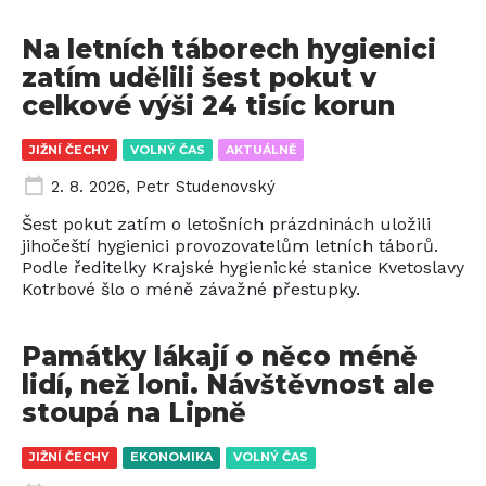
Na letních táborech hygienici
zatím udělili šest pokut v
celkové výši 24 tisíc korun
JIŽNÍ ČECHY
VOLNÝ ČAS
AKTUÁLNĚ
2. 8. 2026
,
Petr Studenovský
Šest pokut zatím o letošních prázdninách uložili
jihočeští hygienici provozovatelům letních táborů.
Podle ředitelky Krajské hygienické stanice Kvetoslavy
Kotrbové šlo o méně závažné přestupky.
Památky lákají o něco méně
lidí, než loni. Návštěvnost ale
stoupá na Lipně
JIŽNÍ ČECHY
EKONOMIKA
VOLNÝ ČAS