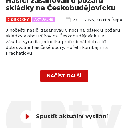
Hasiči zasahovali u požáru
skládky na Českobudějovicku
JIŽNÍ ČECHY
AKTUÁLNĚ
23. 7. 2026
,
Martin Řepa
Jihočeští hasiči zasahovali v noci na pátek u požáru
skládky v obci Růžov na Českobudějovicku. K
zásahu vyrazila jednotka profesionálních a tři
dobrovolné hasičské sbory. Hořel i kombajn na
Prachaticku.
NAČÍST DALŠÍ
Spustit aktuální vysílání