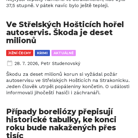
37,5 stupně. V pátek navíc bylo ještě tepleji.
Ve Střelských Hošticích hořel
autoservis. Škoda je deset
milionů
JIŽNÍ ČECHY
KRIMI
AKTUÁLNĚ
28. 7. 2026
,
Petr Studenovský
Škodu za deset milionů korun si vyžádal požár
autoservisu ve Střelských Hošticích na Strakonicku.
Jeden člověk utrpěl popáleniny končetin. O události
informovali jihočeští hasiči i záchranáři.
Případy boreliózy přepisují
historické tabulky, ke konci
roku bude nakažených přes
tisíc