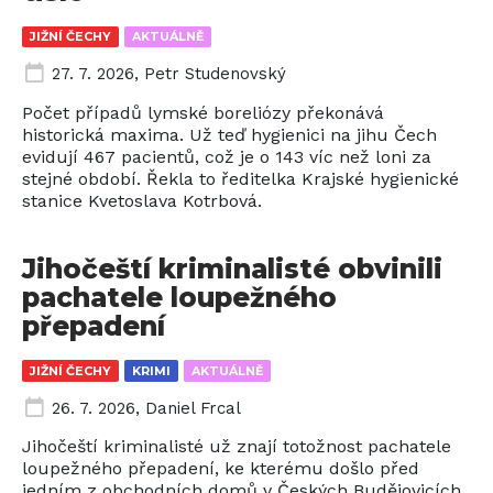
JIŽNÍ ČECHY
AKTUÁLNĚ
27. 7. 2026
,
Petr Studenovský
Počet případů lymské boreliózy překonává
historická maxima. Už teď hygienici na jihu Čech
evidují 467 pacientů, což je o 143 víc než loni za
stejné období. Řekla to ředitelka Krajské hygienické
stanice Kvetoslava Kotrbová.
Jihočeští kriminalisté obvinili
pachatele loupežného
přepadení
JIŽNÍ ČECHY
KRIMI
AKTUÁLNĚ
26. 7. 2026
,
Daniel Frcal
Jihočeští kriminalisté už znají totožnost pachatele
loupežného přepadení, ke kterému došlo před
jedním z obchodních domů v Českých Budějovicích.