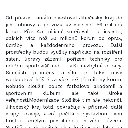
Od převzetí areálu investoval Jihočeský kraj do
jeho obnovy a provozu už více než 66 milionů
korun. Přes 45 milionů směřovalo do investic,
dalších více než 20 milionů korun do oprav,
údržby a každodenního provozu. Další
prostředky budou využity například na rozšíření
šaten, úpravy zázemí, pořízení techniky pro
údržbu sportovišť nebo další nezbytné opravy.
Součástí proměny areálu je také nové
workoutové hřiště za více než tři miliony korun.
Nebude sloužit pouze fotbalové akademii a
sportovním klubům, ale také široké
veřejnosti.Modernizace Složiště tím ale nekončí.
Jihočeský kraj totiž pokračuje v přípravě další
etapy rozvoje, která počítá s výstavbou dvou
hřišť s umělým povrchem a nového zázemí.
Soutěž na zhotovitele chce kraj vypsat letos na