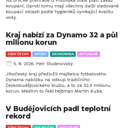
Na orlické přehradě u Podolska stále platí zákaz
koupání. Oproti tomu mají všechny další sledované
koupací oblasti podle hygieniků vynikající kvalitu
vody.
Kraj nabízí za Dynamo 32 a půl
milionu korun
JIŽNÍ ČECHY
SPORT
EKONOMIKA
AKTUÁLNĚ
5. 8. 2026
,
Petr Studenovský
Jihočeský kraj předložil majitelce fotbalového
Dynama nabídku na odkup tradičního
českobudějovického klubu, a to za 32,5 milionu
korun. Médiím to řekl hejtman Martin Kuba.
V Budějovicích padl teplotní
rekord
JIŽNÍ ČECHY
VOLNÝ ČAS
AKTUÁLNĚ