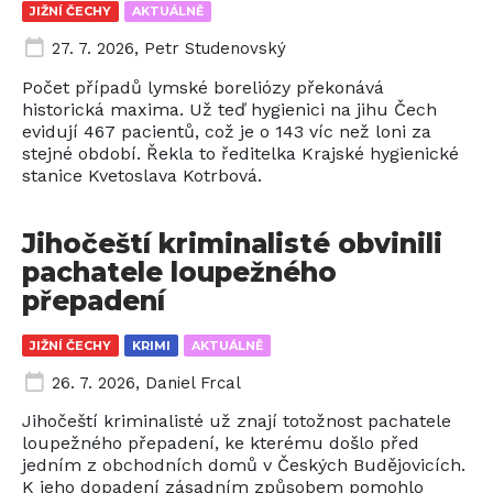
JIŽNÍ ČECHY
AKTUÁLNĚ
27. 7. 2026
,
Petr Studenovský
Počet případů lymské boreliózy překonává
historická maxima. Už teď hygienici na jihu Čech
evidují 467 pacientů, což je o 143 víc než loni za
stejné období. Řekla to ředitelka Krajské hygienické
stanice Kvetoslava Kotrbová.
Jihočeští kriminalisté obvinili
pachatele loupežného
přepadení
JIŽNÍ ČECHY
KRIMI
AKTUÁLNĚ
26. 7. 2026
,
Daniel Frcal
Jihočeští kriminalisté už znají totožnost pachatele
loupežného přepadení, ke kterému došlo před
jedním z obchodních domů v Českých Budějovicích.
K jeho dopadení zásadním způsobem pomohlo