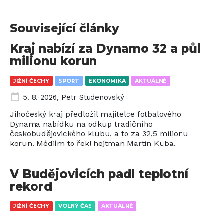
Související články
Kraj nabízí za Dynamo 32 a půl
milionu korun
JIŽNÍ ČECHY
SPORT
EKONOMIKA
AKTUÁLNĚ
5. 8. 2026
,
Petr Studenovský
Jihočeský kraj předložil majitelce fotbalového
Dynama nabídku na odkup tradičního
českobudějovického klubu, a to za 32,5 milionu
korun. Médiím to řekl hejtman Martin Kuba.
V Budějovicích padl teplotní
rekord
JIŽNÍ ČECHY
VOLNÝ ČAS
AKTUÁLNĚ