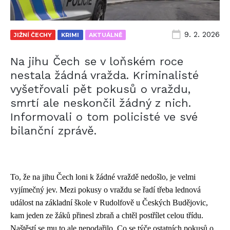
9. 2. 2026
JIŽNÍ ČECHY
KRIMI
AKTUÁLNĚ
Na jihu Čech se v loňském roce
nestala žádná vražda. Kriminalisté
vyšetřovali pět pokusů o vraždu,
smrtí ale neskončil žádný z nich.
Informovali o tom policisté ve své
bilanční zprávě.
To, že na jihu Čech loni k žádné vraždě nedošlo, je velmi
vyjímečný jev. Mezi pokusy o vraždu se řadí třeba lednová
událost na základní škole v Rudolfově u Českých Budějovic,
kam jeden ze žáků přinesl zbraň a chtěl postřílet celou třídu.
Naštěstí se mu to ale nepodařilo. Co se týče ostatních pokusů o