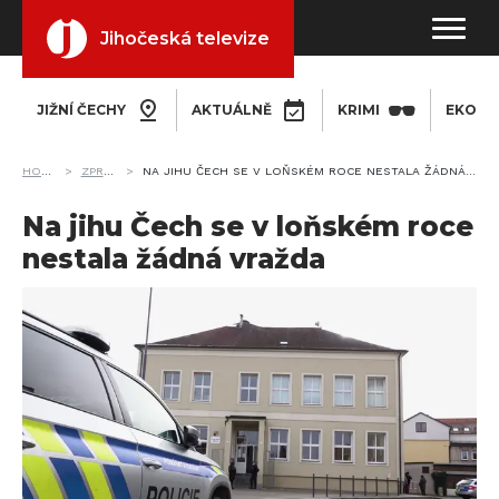
Jihočeská televize
JIŽNÍ ČECHY
AKTUÁLNĚ
KRIMI
EKONO
HOME
ZPRÁVY
NA JIHU ČECH SE V LOŇSKÉM ROCE NESTALA ŽÁDNÁ VRAŽDA
Na jihu Čech se v loňském roce
nestala žádná vražda