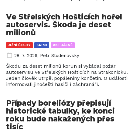
Ve Střelských Hošticích hořel
autoservis. Škoda je deset
milionů
JIŽNÍ ČECHY
KRIMI
AKTUÁLNĚ
28. 7. 2026
,
Petr Studenovský
Škodu za deset milionů korun si vyžádal požár
autoservisu ve Střelských Hošticích na Strakonicku.
Jeden člověk utrpěl popáleniny končetin. O události
informovali jihočeští hasiči i záchranáři.
Případy boreliózy přepisují
historické tabulky, ke konci
roku bude nakažených přes
tisíc