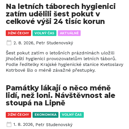
Na letních táborech hygienici
zatím udělili šest pokut v
celkové výši 24 tisíc korun
JIŽNÍ ČECHY
VOLNÝ ČAS
AKTUÁLNĚ
2. 8. 2026
,
Petr Studenovský
Šest pokut zatím o letošních prázdninách uložili
jihočeští hygienici provozovatelům letních táborů.
Podle ředitelky Krajské hygienické stanice Kvetoslavy
Kotrbové šlo o méně závažné přestupky.
Památky lákají o něco méně
lidí, než loni. Návštěvnost ale
stoupá na Lipně
JIŽNÍ ČECHY
EKONOMIKA
VOLNÝ ČAS
1. 8. 2026
,
Petr Studenovský