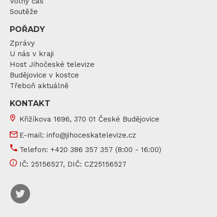
Volný čas
Soutěže
POŘADY
Zprávy
U nás v kraji
Host Jihočeské televize
Budějovice v kostce
Třeboň aktuálně
KONTAKT
Křižíkova 1696, 370 01 České Budějovice
E-mail:
info@jihoceskatelevize.cz
Telefon:
+420 386 357 357
(8:00 - 16:00)
IČ:
25156527
, DIČ:
CZ25156527