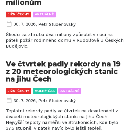
milionům
JIŽNÍ ČECHY
AKTUÁLNĚ
30. 7. 2026
,
Petr Studenovský
Škodu za zhruba dva miliony způsobil v noci na
pátek požár rodinného domu v Rudolfově u Českých
Budějovic.
Ve čtvrtek padly rekordy na 19
z 20 meteorologických stanic
na jihu Čech
JIŽNÍ ČECHY
VOLNÝ ČAS
AKTUÁLNĚ
30. 7. 2026
,
Petr Studenovský
Teplotní rekordy padly ve čtvrtek na devatenácti z
dvaceti meteorologických stanic na jihu Čech.
Nejvyšší teploty naměřili ve Strakonicích, kde bylo
37,5 stupně. V pátek navíc bylo ještě tepleji.