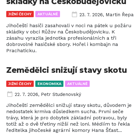
skládky na Českobudějovicku
JIŽNÍ ČECHY
AKTUÁLNĚ
23. 7. 2026
,
Martin Řepa
Jihočeští hasiči zasahovali v noci na pátek u požáru
skládky v obci Růžov na Českobudějovicku. K
zásahu vyrazila jednotka profesionálních a tři
dobrovolné hasičské sbory. Hořel i kombajn na
Prachaticku.
Zemědělci snižují stavy skotu
JIŽNÍ ČECHY
EKONOMIKA
AKTUÁLNĚ
22. 7. 2026
,
Petr Studenovský
Jihočeští zemědělci snižují stavy skotu, důvodem je
nedostatek krmiva důsledkem sucha. První seče
trávy, která je pro dobytek základní potravou, byly
totiž až o dvě třetiny nižší než loni. Médiím to řekla
ředitelka jihočeské agrární komory Hana Šťast...