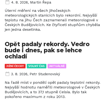
4. 8. 2026
,
Martin Řepa
Úterní měření na všech jihočeských
meteorologických stanicích bylo rekordní. Nejvyšší
teplotu na jihu Čech zaznamenali meteorologové v
Českých Budějovicích. Ke čtyřiceti stupňům chyběla
jen jedna desetinka.
Opět padaly rekordy. Vedro
bude i dnes, pak se lehce
ochladí
JIŽNÍ ČECHY
VOLNÝ ČAS
AKTUÁLNĚ
3. 8. 2026
,
Petr Studenovský
Na řadě míst v pondělí opět padaly teplotní rekordy.
Nejvyšší hodnotu naměřili meteorologové v Českých
Budějovicích, a to 37,1 stupně Celsia. Bylo tak
pokořeno maximum z roku 2013.