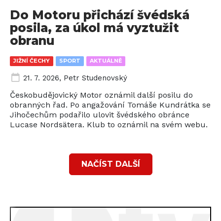
Do Motoru přichází švédská
posila, za úkol má vyztužit
obranu
JIŽNÍ ČECHY
SPORT
AKTUÁLNĚ
21. 7. 2026
,
Petr Studenovský
Českobudějovický Motor oznámil další posilu do
obranných řad. Po angažování Tomáše Kundrátka se
Jihočechům podařilo ulovit švédského obránce
Lucase Nordsätera. Klub to oznámil na svém webu.
NAČÍST DALŠÍ