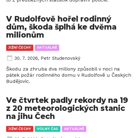
V Rudolfově hořel rodinný
dům, škoda šplhá ke dvěma
milionům
JIŽNÍ ČECHY
AKTUÁLNĚ
30. 7. 2026
,
Petr Studenovský
Škodu za zhruba dva miliony způsobil v noci na
pátek požár rodinného domu v Rudolfově u Českých
Budějovic.
Ve čtvrtek padly rekordy na 19
z 20 meteorologických stanic
na jihu Čech
JIŽNÍ ČECHY
VOLNÝ ČAS
AKTUÁLNĚ