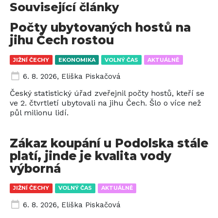
Související články
Počty ubytovaných hostů na
jihu Čech rostou
JIŽNÍ ČECHY
EKONOMIKA
VOLNÝ ČAS
AKTUÁLNĚ
6. 8. 2026
,
Eliška Piskačová
Český statistický úřad zveřejnil počty hostů, kteří se
ve 2. čtvrtletí ubytovali na jihu Čech. Šlo o více než
půl milionu lidí.
Zákaz koupání u Podolska stále
platí, jinde je kvalita vody
výborná
JIŽNÍ ČECHY
VOLNÝ ČAS
AKTUÁLNĚ
6. 8. 2026
,
Eliška Piskačová