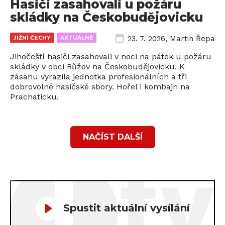
Hasiči zasahovali u požáru
skládky na Českobudějovicku
JIŽNÍ ČECHY
AKTUÁLNĚ
23. 7. 2026
,
Martin Řepa
Jihočeští hasiči zasahovali v noci na pátek u požáru
skládky v obci Růžov na Českobudějovicku. K
zásahu vyrazila jednotka profesionálních a tři
dobrovolné hasičské sbory. Hořel i kombajn na
Prachaticku.
NAČÍST DALŠÍ
Spustit aktuální vysílání