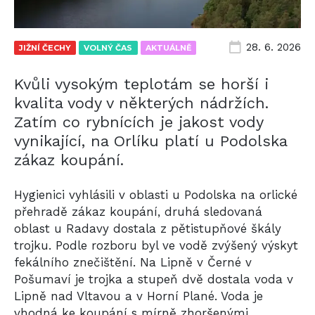
28. 6. 2026
JIŽNÍ ČECHY
VOLNÝ ČAS
AKTUÁLNĚ
Kvůli vysokým teplotám se horší i
kvalita vody v některých nádržích.
Zatím co rybnících je jakost vody
vynikající, na Orlíku platí u Podolska
zákaz koupání.
Hygienici vyhlásili v oblasti u Podolska na orlické
přehradě zákaz koupání, druhá sledovaná
oblast u Radavy dostala z pětistupňové škály
trojku. Podle rozboru byl ve vodě zvýšený výskyt
fekálního znečištění. Na Lipně v Černé v
Pošumaví je trojka a stupeň dvě dostala voda v
Lipně nad Vltavou a v Horní Plané. Voda je
vhodná ke koupání s mírně zhoršenými