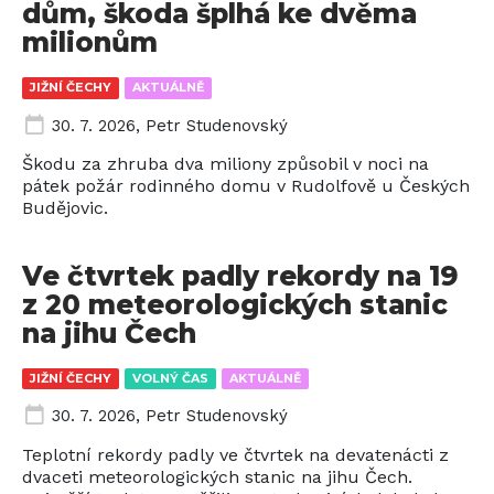
dům, škoda šplhá ke dvěma
milionům
JIŽNÍ ČECHY
AKTUÁLNĚ
30. 7. 2026
,
Petr Studenovský
Škodu za zhruba dva miliony způsobil v noci na
pátek požár rodinného domu v Rudolfově u Českých
Budějovic.
Ve čtvrtek padly rekordy na 19
z 20 meteorologických stanic
na jihu Čech
JIŽNÍ ČECHY
VOLNÝ ČAS
AKTUÁLNĚ
30. 7. 2026
,
Petr Studenovský
Teplotní rekordy padly ve čtvrtek na devatenácti z
dvaceti meteorologických stanic na jihu Čech.