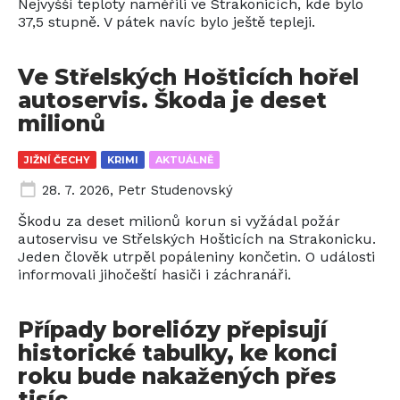
Nejvyšší teploty naměřili ve Strakonicích, kde bylo
37,5 stupně. V pátek navíc bylo ještě tepleji.
Ve Střelských Hošticích hořel
autoservis. Škoda je deset
milionů
JIŽNÍ ČECHY
KRIMI
AKTUÁLNĚ
28. 7. 2026
,
Petr Studenovský
Škodu za deset milionů korun si vyžádal požár
autoservisu ve Střelských Hošticích na Strakonicku.
Jeden člověk utrpěl popáleniny končetin. O události
informovali jihočeští hasiči i záchranáři.
Případy boreliózy přepisují
historické tabulky, ke konci
roku bude nakažených přes
tisíc