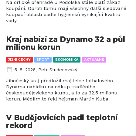
Na orlické přehradě u Podolska stále platí zákaz
koupání. Oproti tomu mají všechny další sledované
koupací oblasti podle hygieniků vynikající kvalitu
vody.
Kraj nabízí za Dynamo 32 a půl
milionu korun
JIŽNÍ ČECHY
SPORT
EKONOMIKA
AKTUÁLNĚ
5. 8. 2026
,
Petr Studenovský
Jihočeský kraj předložil majitelce fotbalového
Dynama nabídku na odkup tradičního
českobudějovického klubu, a to za 32,5 milionu
korun. Médiím to řekl hejtman Martin Kuba.
V Budějovicích padl teplotní
rekord