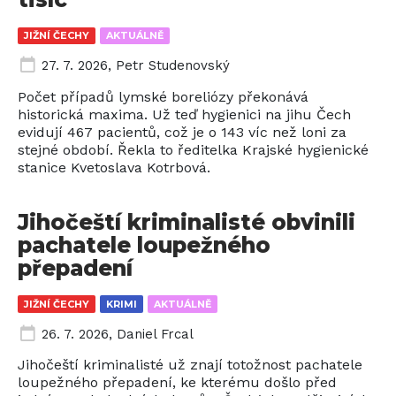
JIŽNÍ ČECHY
AKTUÁLNĚ
27. 7. 2026
,
Petr Studenovský
Počet případů lymské boreliózy překonává
historická maxima. Už teď hygienici na jihu Čech
evidují 467 pacientů, což je o 143 víc než loni za
stejné období. Řekla to ředitelka Krajské hygienické
stanice Kvetoslava Kotrbová.
Jihočeští kriminalisté obvinili
pachatele loupežného
přepadení
JIŽNÍ ČECHY
KRIMI
AKTUÁLNĚ
26. 7. 2026
,
Daniel Frcal
Jihočeští kriminalisté už znají totožnost pachatele
loupežného přepadení, ke kterému došlo před