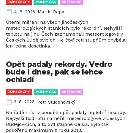
JIŽNÍ ČECHY
VOLNÝ ČAS
AKTUÁLNĚ
4. 8. 2026
,
Martin Řepa
Úterní měření na všech jihočeských
meteorologických stanicích bylo rekordní. Nejvyšší
teplotu na jihu Čech zaznamenali meteorologové v
Českých Budějovicích. Ke čtyřiceti stupňům chyběla
jen jedna desetinka.
Opět padaly rekordy. Vedro
bude i dnes, pak se lehce
ochladí
JIŽNÍ ČECHY
VOLNÝ ČAS
AKTUÁLNĚ
3. 8. 2026
,
Petr Studenovský
Na řadě míst v pondělí opět padaly teplotní rekordy.
Nejvyšší hodnotu naměřili meteorologové v Českých
Budějovicích, a to 37,1 stupně Celsia. Bylo tak
pokořeno maximum z roku 2013.