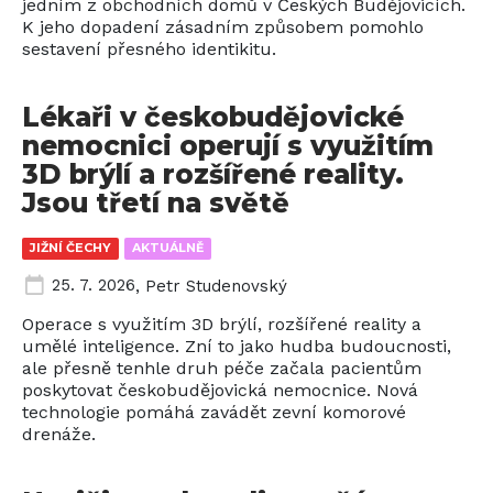
jedním z obchodních domů v Českých Budějovicích.
K jeho dopadení zásadním způsobem pomohlo
sestavení přesného identikitu.
Lékaři v českobudějovické
nemocnici operují s využitím
3D brýlí a rozšířené reality.
Jsou třetí na světě
JIŽNÍ ČECHY
AKTUÁLNĚ
25. 7. 2026
,
Petr Studenovský
Operace s využitím 3D brýlí, rozšířené reality a
umělé inteligence. Zní to jako hudba budoucnosti,
ale přesně tenhle druh péče začala pacientům
poskytovat českobudějovická nemocnice. Nová
technologie pomáhá zavádět zevní komorové
drenáže.