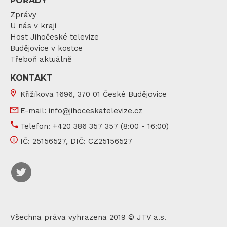
POŘADY
Zprávy
U nás v kraji
Host Jihočeské televize
Budějovice v kostce
Třeboň aktuálně
KONTAKT
Křižíkova 1696, 370 01 České Budějovice
E-mail:
info@jihoceskatelevize.cz
Telefon:
+420 386 357 357
(8:00 - 16:00)
IČ:
25156527
, DIČ:
CZ25156527
Všechna práva vyhrazena 2019 © JTV a.s.