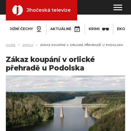
Jihočeská televize
JIŽNÍ ČECHY
AKTUÁLNĚ
KRIMI
EKONO
HOME
ZPRÁVY
ZÁKAZ KOUPÁNÍ V ORLICKÉ PŘEHRADĚ U PODOLSKA
Zákaz koupání v orlické
přehradě u Podolska