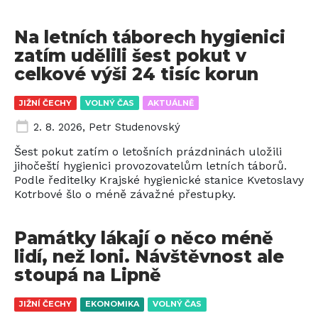
Na letních táborech hygienici
zatím udělili šest pokut v
celkové výši 24 tisíc korun
JIŽNÍ ČECHY
VOLNÝ ČAS
AKTUÁLNĚ
2. 8. 2026
,
Petr Studenovský
Šest pokut zatím o letošních prázdninách uložili
jihočeští hygienici provozovatelům letních táborů.
Podle ředitelky Krajské hygienické stanice Kvetoslavy
Kotrbové šlo o méně závažné přestupky.
Památky lákají o něco méně
lidí, než loni. Návštěvnost ale
stoupá na Lipně
JIŽNÍ ČECHY
EKONOMIKA
VOLNÝ ČAS