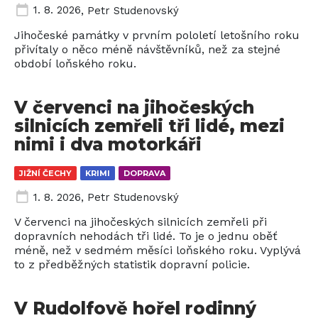
1. 8. 2026
,
Petr Studenovský
Jihočeské památky v prvním pololetí letošního roku
přivítaly o něco méně návštěvníků, než za stejné
období loňského roku.
V červenci na jihočeských
silnicích zemřeli tři lidé, mezi
nimi i dva motorkáři
JIŽNÍ ČECHY
KRIMI
DOPRAVA
1. 8. 2026
,
Petr Studenovský
V červenci na jihočeských silnicích zemřeli při
dopravních nehodách tři lidé. To je o jednu oběť
méně, než v sedmém měsíci loňského roku. Vyplývá
to z předběžných statistik dopravní policie.
V Rudolfově hořel rodinný