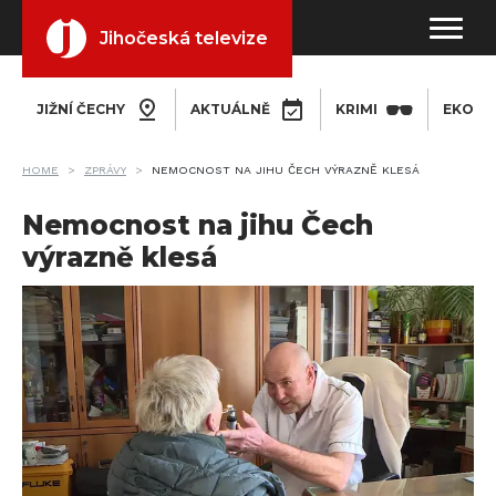
Jihočeská televize
JIŽNÍ ČECHY
AKTUÁLNĚ
KRIMI
EKONO
HOME
ZPRÁVY
NEMOCNOST NA JIHU ČECH VÝRAZNĚ KLESÁ
Nemocnost na jihu Čech
výrazně klesá