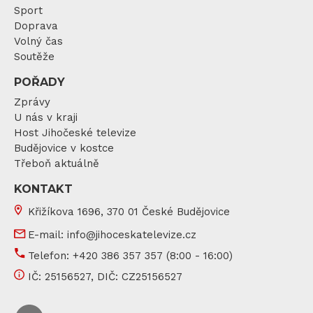
Sport
Doprava
Volný čas
Soutěže
POŘADY
Zprávy
U nás v kraji
Host Jihočeské televize
Budějovice v kostce
Třeboň aktuálně
KONTAKT
Křižíkova 1696, 370 01 České Budějovice
E-mail:
info@jihoceskatelevize.cz
Telefon:
+420 386 357 357
(8:00 - 16:00)
IČ:
25156527
, DIČ:
CZ25156527