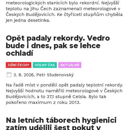
meteorologických stanicích bylo rekordní. Nejvyšší
teplotu na jihu Čech zaznamenali meteorologové v
Českých Budějovicích. Ke čtyřiceti stupňům chyběla
jen jedna desetinka.
Opět padaly rekordy. Vedro
bude i dnes, pak se lehce
ochladí
JIŽNÍ ČECHY
VOLNÝ ČAS
AKTUÁLNĚ
3. 8. 2026
,
Petr Studenovský
Na řadě míst v pondělí opět padaly teplotní rekordy.
Nejvyšší hodnotu naměřili meteorologové v Českých
Budějovicích, a to 37,1 stupně Celsia. Bylo tak
pokořeno maximum z roku 2013.
Na letních táborech hygienici
zatím udělili šest pokut v