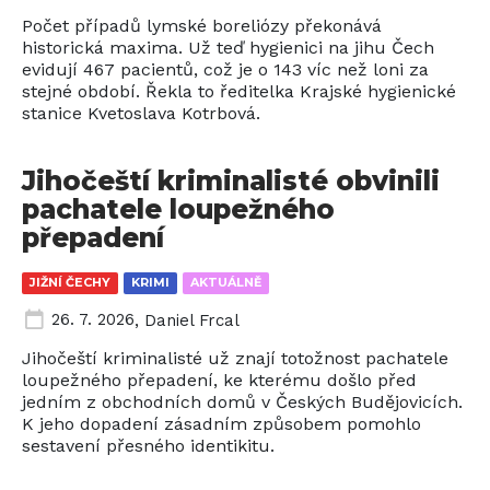
Počet případů lymské boreliózy překonává
historická maxima. Už teď hygienici na jihu Čech
evidují 467 pacientů, což je o 143 víc než loni za
stejné období. Řekla to ředitelka Krajské hygienické
stanice Kvetoslava Kotrbová.
Jihočeští kriminalisté obvinili
pachatele loupežného
přepadení
JIŽNÍ ČECHY
KRIMI
AKTUÁLNĚ
26. 7. 2026
,
Daniel Frcal
Jihočeští kriminalisté už znají totožnost pachatele
loupežného přepadení, ke kterému došlo před
jedním z obchodních domů v Českých Budějovicích.
K jeho dopadení zásadním způsobem pomohlo
sestavení přesného identikitu.