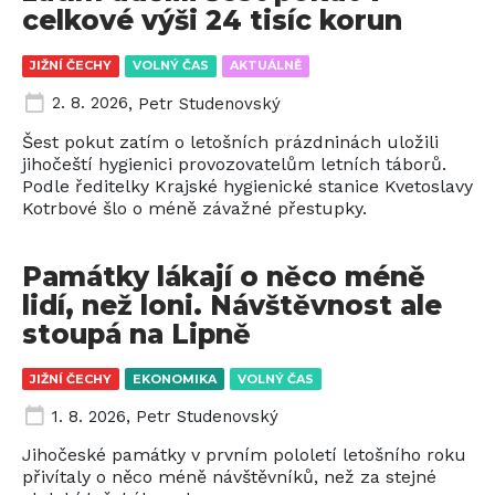
celkové výši 24 tisíc korun
JIŽNÍ ČECHY
VOLNÝ ČAS
AKTUÁLNĚ
2. 8. 2026
,
Petr Studenovský
Šest pokut zatím o letošních prázdninách uložili
jihočeští hygienici provozovatelům letních táborů.
Podle ředitelky Krajské hygienické stanice Kvetoslavy
Kotrbové šlo o méně závažné přestupky.
Památky lákají o něco méně
lidí, než loni. Návštěvnost ale
stoupá na Lipně
JIŽNÍ ČECHY
EKONOMIKA
VOLNÝ ČAS
1. 8. 2026
,
Petr Studenovský
Jihočeské památky v prvním pololetí letošního roku
přivítaly o něco méně návštěvníků, než za stejné