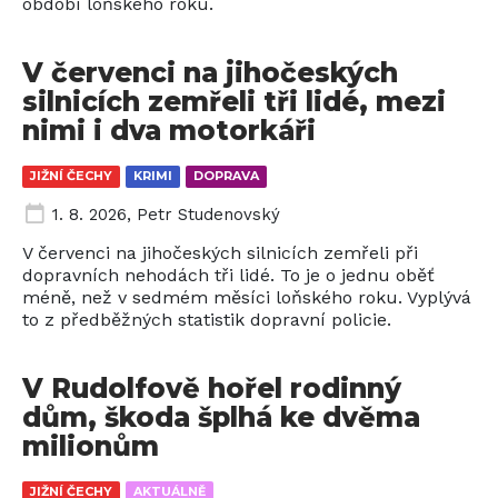
období loňského roku.
V červenci na jihočeských
silnicích zemřeli tři lidé, mezi
nimi i dva motorkáři
JIŽNÍ ČECHY
KRIMI
DOPRAVA
1. 8. 2026
,
Petr Studenovský
V červenci na jihočeských silnicích zemřeli při
dopravních nehodách tři lidé. To je o jednu oběť
méně, než v sedmém měsíci loňského roku. Vyplývá
to z předběžných statistik dopravní policie.
V Rudolfově hořel rodinný
dům, škoda šplhá ke dvěma
milionům
JIŽNÍ ČECHY
AKTUÁLNĚ