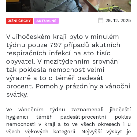
29. 12. 2025
JIŽNÍ ČECHY
AKTUÁLNĚ
V Jihočeském kraji bylo v minulém
týdnu pouze 797 případů akutních
respiračních infekcí na sto tisíc
obyvatel. V mezitýdenním srovnání
tak poklesla nemocnost velmi
výrazně a to o téměř padesát
procent. Pomohly prázdniny a vánoční
svátky.
Ve vánočním týdnu zaznamenali jihočeští
hygienici téměř padesátiprocentní pokles
nemocnosti v kraji a to ve všech okresech i u
všech věkových kategorií. Nejvyšší výskyt je