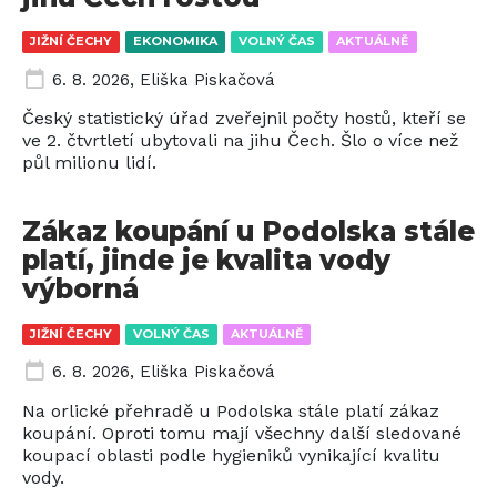
JIŽNÍ ČECHY
EKONOMIKA
VOLNÝ ČAS
AKTUÁLNĚ
6. 8. 2026
,
Eliška Piskačová
Český statistický úřad zveřejnil počty hostů, kteří se
ve 2. čtvrtletí ubytovali na jihu Čech. Šlo o více než
půl milionu lidí.
Zákaz koupání u Podolska stále
platí, jinde je kvalita vody
výborná
JIŽNÍ ČECHY
VOLNÝ ČAS
AKTUÁLNĚ
6. 8. 2026
,
Eliška Piskačová
Na orlické přehradě u Podolska stále platí zákaz
koupání. Oproti tomu mají všechny další sledované
koupací oblasti podle hygieniků vynikající kvalitu
vody.