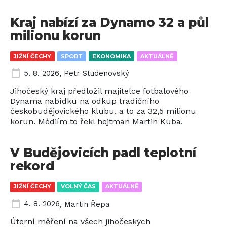
Kraj nabízí za Dynamo 32 a půl
milionu korun
JIŽNÍ ČECHY
SPORT
EKONOMIKA
AKTUÁLNĚ
5. 8. 2026
,
Petr Studenovský
Jihočeský kraj předložil majitelce fotbalového
Dynama nabídku na odkup tradičního
českobudějovického klubu, a to za 32,5 milionu
korun. Médiím to řekl hejtman Martin Kuba.
V Budějovicích padl teplotní
rekord
JIŽNÍ ČECHY
VOLNÝ ČAS
AKTUÁLNĚ
4. 8. 2026
,
Martin Řepa
Úterní měření na všech jihočeských