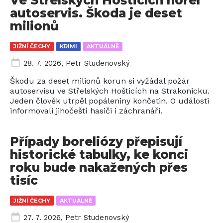
Ve Střelských Hošticích hořel
autoservis. Škoda je deset
milionů
JIŽNÍ ČECHY
KRIMI
AKTUÁLNĚ
28. 7. 2026
,
Petr Studenovský
Škodu za deset milionů korun si vyžádal požár
autoservisu ve Střelských Hošticích na Strakonicku.
Jeden člověk utrpěl popáleniny končetin. O události
informovali jihočeští hasiči i záchranáři.
Případy boreliózy přepisují
historické tabulky, ke konci
roku bude nakažených přes
tisíc
JIŽNÍ ČECHY
AKTUÁLNĚ
27. 7. 2026
,
Petr Studenovský