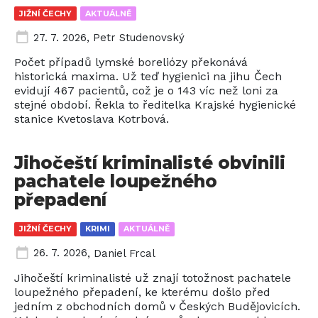
JIŽNÍ ČECHY
AKTUÁLNĚ
27. 7. 2026
,
Petr Studenovský
Počet případů lymské boreliózy překonává
historická maxima. Už teď hygienici na jihu Čech
evidují 467 pacientů, což je o 143 víc než loni za
stejné období. Řekla to ředitelka Krajské hygienické
stanice Kvetoslava Kotrbová.
Jihočeští kriminalisté obvinili
pachatele loupežného
přepadení
JIŽNÍ ČECHY
KRIMI
AKTUÁLNĚ
26. 7. 2026
,
Daniel Frcal
Jihočeští kriminalisté už znají totožnost pachatele
loupežného přepadení, ke kterému došlo před
jedním z obchodních domů v Českých Budějovicích.