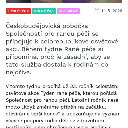
11. 5. 2026
JIŽNÍ ČECHY
VOLNÝ ČAS
AKTUÁLNĚ
Českobudějovická pobočka
Společnosti pro ranou péči se
připojuje k celorepublikové osvětové
akci. Během týdne Rané péče si
připomíná, proč je zásadní, aby se
tato služba dostala k rodinám co
nejdříve.
V tomto týdnu
probíhá u
ž 33. ročník celostátní
osvětové akce
Týden rané péče
, kterou pořádá
Společnost pro ranou péči. Letošní ročník nese
motto „Když změníme příběh na začátku,
otevíráme lepší konce“ a upozorňuje na význam
včasné podpory rodin dětí se zdravotním
postižením nebo ohrožením vývoje.
Rodiny s