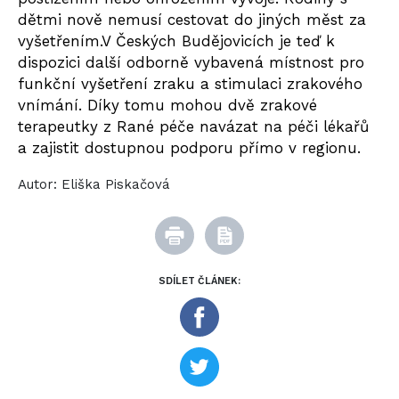
dětmi nově nemusí cestovat do jiných měst za
vyšetřením.
V Č
eských Budějovicích
je teď
k
dispozici další odborně vybaven
á
místnost pro
funkční vyšetření zraku a stimulaci zrakového
vnímání. Díky tomu mohou dvě zrakové
terapeutky
z Rané péče
navázat na péči lékařů
a zajistit dostupnou podporu přímo v regionu.
Autor:
Eliška Piskačová
SDÍLET ČLÁNEK: