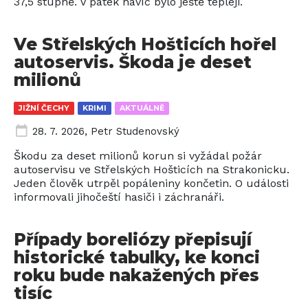
37,5 stupně. V pátek navíc bylo ještě tepleji.
Ve Střelských Hošticích hořel
autoservis. Škoda je deset
milionů
JIŽNÍ ČECHY
KRIMI
AKTUÁLNĚ
28. 7. 2026
,
Petr Studenovský
Škodu za deset milionů korun si vyžádal požár
autoservisu ve Střelských Hošticích na Strakonicku.
Jeden člověk utrpěl popáleniny končetin. O události
informovali jihočeští hasiči i záchranáři.
Případy boreliózy přepisují
historické tabulky, ke konci
roku bude nakažených přes
tisíc