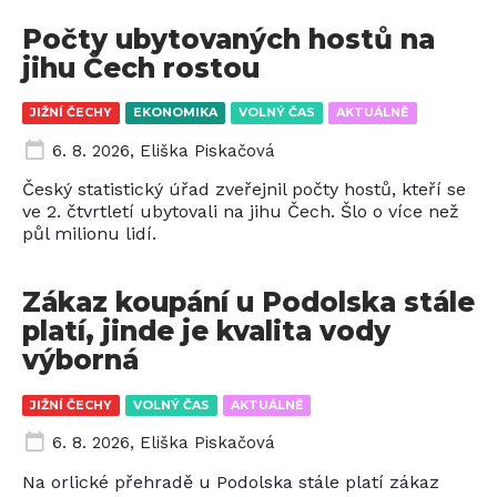
Počty ubytovaných hostů na
jihu Čech rostou
JIŽNÍ ČECHY
EKONOMIKA
VOLNÝ ČAS
AKTUÁLNĚ
6. 8. 2026
,
Eliška Piskačová
Český statistický úřad zveřejnil počty hostů, kteří se
ve 2. čtvrtletí ubytovali na jihu Čech. Šlo o více než
půl milionu lidí.
Zákaz koupání u Podolska stále
platí, jinde je kvalita vody
výborná
JIŽNÍ ČECHY
VOLNÝ ČAS
AKTUÁLNĚ
6. 8. 2026
,
Eliška Piskačová
Na orlické přehradě u Podolska stále platí zákaz