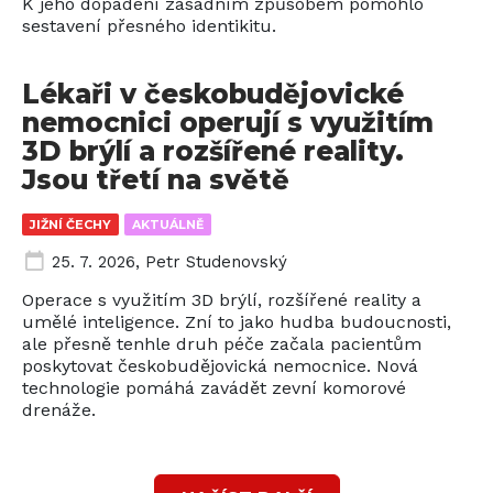
K jeho dopadení zásadním způsobem pomohlo
sestavení přesného identikitu.
Lékaři v českobudějovické
nemocnici operují s využitím
3D brýlí a rozšířené reality.
Jsou třetí na světě
JIŽNÍ ČECHY
AKTUÁLNĚ
25. 7. 2026
,
Petr Studenovský
Operace s využitím 3D brýlí, rozšířené reality a
umělé inteligence. Zní to jako hudba budoucnosti,
ale přesně tenhle druh péče začala pacientům
poskytovat českobudějovická nemocnice. Nová
technologie pomáhá zavádět zevní komorové
drenáže.