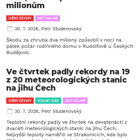
milionům
JIŽNÍ ČECHY
AKTUÁLNĚ
30. 7. 2026
,
Petr Studenovský
Škodu za zhruba dva miliony způsobil v noci na
pátek požár rodinného domu v Rudolfově u Českých
Budějovic.
Ve čtvrtek padly rekordy na 19
z 20 meteorologických stanic
na jihu Čech
JIŽNÍ ČECHY
VOLNÝ ČAS
AKTUÁLNĚ
30. 7. 2026
,
Petr Studenovský
Teplotní rekordy padly ve čtvrtek na devatenácti z
dvaceti meteorologických stanic na jihu Čech.
Nejvyšší teploty naměřili ve Strakonicích, kde bylo