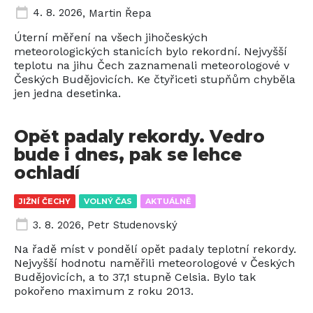
4. 8. 2026
,
Martin Řepa
Úterní měření na všech jihočeských
meteorologických stanicích bylo rekordní. Nejvyšší
teplotu na jihu Čech zaznamenali meteorologové v
Českých Budějovicích. Ke čtyřiceti stupňům chyběla
jen jedna desetinka.
Opět padaly rekordy. Vedro
bude i dnes, pak se lehce
ochladí
JIŽNÍ ČECHY
VOLNÝ ČAS
AKTUÁLNĚ
3. 8. 2026
,
Petr Studenovský
Na řadě míst v pondělí opět padaly teplotní rekordy.
Nejvyšší hodnotu naměřili meteorologové v Českých
Budějovicích, a to 37,1 stupně Celsia. Bylo tak
pokořeno maximum z roku 2013.