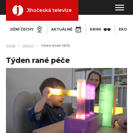
Jihočeská televize
JIŽNÍ ČECHY
AKTUÁLNĚ
KRIMI
EKONO
HOME
ZPRÁVY
TÝDEN RANÉ PÉČE
Týden rané péče