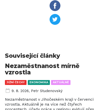
Související články
Nezaměstnanost mírně
vzrostla
JIŽNÍ ČECHY
EKONOMIKA
AKTUÁLNĚ
9. 8. 2026
,
Petr Studenovský
Nezaměstnanost v Jihočeském kraji v červenci
vzrostla. Aktuálně je na více než čtyřech
procentech, úřady práce v regionu evidují přes