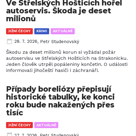
Ve Střelských Hošticích hořel
autoservis. Škoda je deset
milionů
JIŽNÍ ČECHY
KRIMI
AKTUÁLNĚ
28. 7. 2026
,
Petr Studenovský
Škodu za deset milionů korun si vyžádal požár
autoservisu ve Střelských Hošticích na Strakonicku.
Jeden člověk utrpěl popáleniny končetin. O události
informovali jihočeští hasiči i záchranáři.
Případy boreliózy přepisují
historické tabulky, ke konci
roku bude nakažených přes
tisíc
JIŽNÍ ČECHY
AKTUÁLNĚ
27. 7. 2026
,
Petr Studenovský