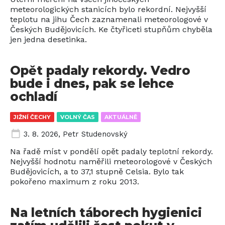
meteorologických stanicích bylo rekordní. Nejvyšší
teplotu na jihu Čech zaznamenali meteorologové v
Českých Budějovicích. Ke čtyřiceti stupňům chyběla
jen jedna desetinka.
Opět padaly rekordy. Vedro
bude i dnes, pak se lehce
ochladí
JIŽNÍ ČECHY
VOLNÝ ČAS
AKTUÁLNĚ
3. 8. 2026
,
Petr Studenovský
Na řadě míst v pondělí opět padaly teplotní rekordy.
Nejvyšší hodnotu naměřili meteorologové v Českých
Budějovicích, a to 37,1 stupně Celsia. Bylo tak
pokořeno maximum z roku 2013.
Na letních táborech hygienici