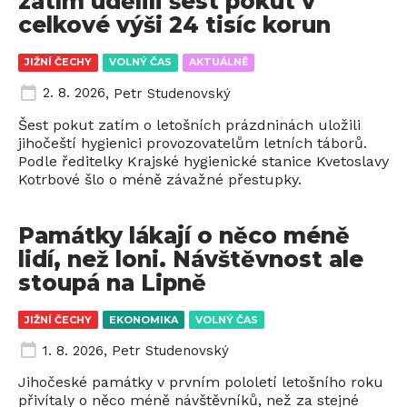
zatím udělili šest pokut v
celkové výši 24 tisíc korun
JIŽNÍ ČECHY
VOLNÝ ČAS
AKTUÁLNĚ
2. 8. 2026
,
Petr Studenovský
Šest pokut zatím o letošních prázdninách uložili
jihočeští hygienici provozovatelům letních táborů.
Podle ředitelky Krajské hygienické stanice Kvetoslavy
Kotrbové šlo o méně závažné přestupky.
Památky lákají o něco méně
lidí, než loni. Návštěvnost ale
stoupá na Lipně
JIŽNÍ ČECHY
EKONOMIKA
VOLNÝ ČAS
1. 8. 2026
,
Petr Studenovský
Jihočeské památky v prvním pololetí letošního roku
přivítaly o něco méně návštěvníků, než za stejné