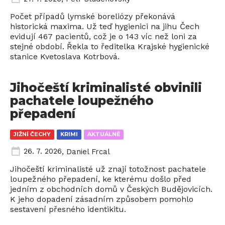
Počet případů lymské boreliózy překonává
historická maxima. Už teď hygienici na jihu Čech
evidují 467 pacientů, což je o 143 víc než loni za
stejné období. Řekla to ředitelka Krajské hygienické
stanice Kvetoslava Kotrbová.
Jihočeští kriminalisté obvinili
pachatele loupežného
přepadení
JIŽNÍ ČECHY
KRIMI
AKTUÁLNĚ
26. 7. 2026
,
Daniel Frcal
Jihočeští kriminalisté už znají totožnost pachatele
loupežného přepadení, ke kterému došlo před
jedním z obchodních domů v Českých Budějovicích.
K jeho dopadení zásadním způsobem pomohlo
sestavení přesného identikitu.