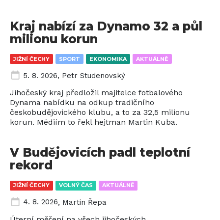
Kraj nabízí za Dynamo 32 a půl
milionu korun
JIŽNÍ ČECHY
SPORT
EKONOMIKA
AKTUÁLNĚ
5. 8. 2026
,
Petr Studenovský
Jihočeský kraj předložil majitelce fotbalového
Dynama nabídku na odkup tradičního
českobudějovického klubu, a to za 32,5 milionu
korun. Médiím to řekl hejtman Martin Kuba.
V Budějovicích padl teplotní
rekord
JIŽNÍ ČECHY
VOLNÝ ČAS
AKTUÁLNĚ
4. 8. 2026
,
Martin Řepa
Úterní měření na všech jihočeských