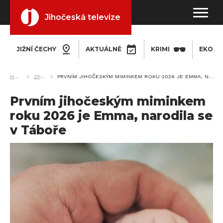
Jihočeská televize
JIŽNÍ ČECHY
AKTUÁLNĚ
KRIMI
EKONO
HOME
ZPRÁVY
PRVNÍM JIHOČESKÝM MIMINKEM ROKU 2026 JE EMMA, NARODILA SE V TÁBOŘE
Prvním jihočeským miminkem
roku 2026 je Emma, narodila se
v Táboře