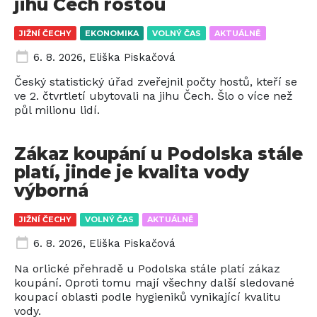
jihu Čech rostou
JIŽNÍ ČECHY
EKONOMIKA
VOLNÝ ČAS
AKTUÁLNĚ
6. 8. 2026
,
Eliška Piskačová
Český statistický úřad zveřejnil počty hostů, kteří se
ve 2. čtvrtletí ubytovali na jihu Čech. Šlo o více než
půl milionu lidí.
Zákaz koupání u Podolska stále
platí, jinde je kvalita vody
výborná
JIŽNÍ ČECHY
VOLNÝ ČAS
AKTUÁLNĚ
6. 8. 2026
,
Eliška Piskačová
Na orlické přehradě u Podolska stále platí zákaz
koupání. Oproti tomu mají všechny další sledované
koupací oblasti podle hygieniků vynikající kvalitu
vody.