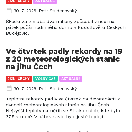
JIŽNÍ ČECHY
AKTUÁLNĚ
30. 7. 2026
,
Petr Studenovský
Škodu za zhruba dva miliony způsobil v noci na
pátek požár rodinného domu v Rudolfově u Českých
Budějovic.
Ve čtvrtek padly rekordy na 19
z 20 meteorologických stanic
na jihu Čech
JIŽNÍ ČECHY
VOLNÝ ČAS
AKTUÁLNĚ
30. 7. 2026
,
Petr Studenovský
Teplotní rekordy padly ve čtvrtek na devatenácti z
dvaceti meteorologických stanic na jihu Čech.
Nejvyšší teploty naměřili ve Strakonicích, kde bylo
37,5 stupně. V pátek navíc bylo ještě tepleji.