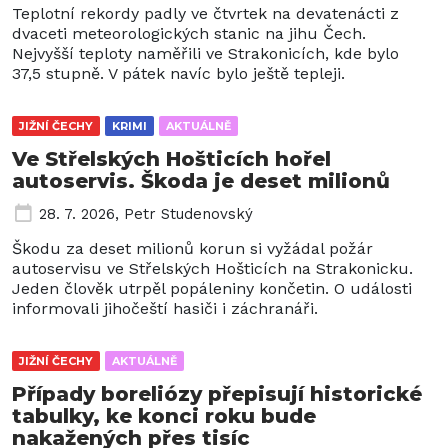
Teplotní rekordy padly ve čtvrtek na devatenácti z
dvaceti meteorologických stanic na jihu Čech.
Nejvyšší teploty naměřili ve Strakonicích, kde bylo
37,5 stupně. V pátek navíc bylo ještě tepleji.
JIŽNÍ ČECHY
KRIMI
AKTUÁLNĚ
Ve Střelských Hošticích hořel
autoservis. Škoda je deset milionů
28. 7. 2026
,
Petr Studenovský
Škodu za deset milionů korun si vyžádal požár
autoservisu ve Střelských Hošticích na Strakonicku.
Jeden člověk utrpěl popáleniny končetin. O události
informovali jihočeští hasiči i záchranáři.
JIŽNÍ ČECHY
AKTUÁLNĚ
Případy boreliózy přepisují historické
tabulky, ke konci roku bude
nakažených přes tisíc