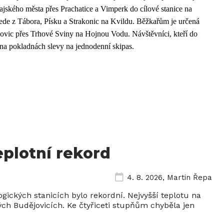
jského města přes Prachatice a Vimperk do cílové stanice na
de z Tábora, Písku a Strakonic na Kvildu. Běžkařům je určená
vic přes Trhové Sviny na Hojnou Vodu. Návštěvníci, kteří do
 na pokladnách slevy na jednodenní skipas.
eplotní rekord
4. 8. 2026
,
Martin Řepa
ických stanicích bylo rekordní. Nejvyšší teplotu na
ch Budějovicích. Ke čtyřiceti stupňům chyběla jen