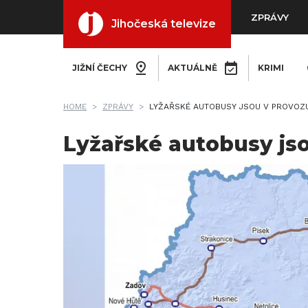
ZPRÁVY
Jihočeská televize
JIŽNÍ ČECHY
AKTUÁLNĚ
KRIMI
HOME
ZPRÁVY
LYŽAŘSKÉ AUTOBUSY JSOU V PROVOZ
Lyžařské autobusy js