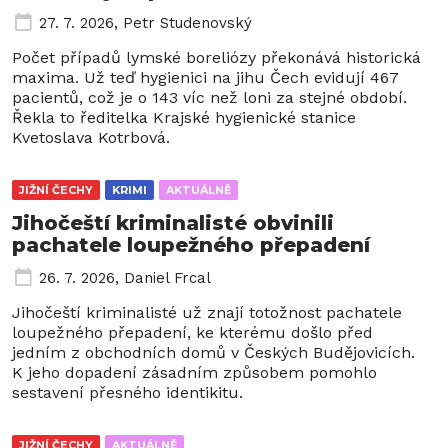
27. 7. 2026
,
Petr Studenovský
Počet případů lymské boreliózy překonává historická
maxima. Už teď hygienici na jihu Čech evidují 467
pacientů, což je o 143 víc než loni za stejné období.
Řekla to ředitelka Krajské hygienické stanice
Kvetoslava Kotrbová.
JIŽNÍ ČECHY
KRIMI
AKTUÁLNĚ
Jihočeští kriminalisté obvinili
pachatele loupežného přepadení
26. 7. 2026
,
Daniel Frcal
Jihočeští kriminalisté už znají totožnost pachatele
loupežného přepadení, ke kterému došlo před
jedním z obchodních domů v Českých Budějovicích.
K jeho dopadení zásadním způsobem pomohlo
sestavení přesného identikitu.
JIŽNÍ ČECHY
AKTUÁLNĚ