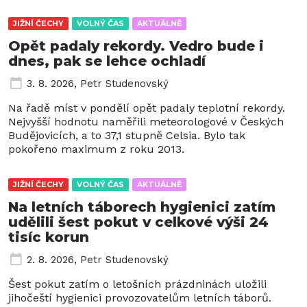
JIŽNÍ ČECHY
VOLNÝ ČAS
AKTUÁLNĚ
Opět padaly rekordy. Vedro bude i
dnes, pak se lehce ochladí
3. 8. 2026
,
Petr Studenovský
Na řadě míst v pondělí opět padaly teplotní rekordy.
Nejvyšší hodnotu naměřili meteorologové v Českých
Budějovicích, a to 37,1 stupně Celsia. Bylo tak
pokořeno maximum z roku 2013.
JIŽNÍ ČECHY
VOLNÝ ČAS
AKTUÁLNĚ
Na letních táborech hygienici zatím
udělili šest pokut v celkové výši 24
tisíc korun
2. 8. 2026
,
Petr Studenovský
Šest pokut zatím o letošních prázdninách uložili
jihočeští hygienici provozovatelům letních táborů.