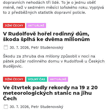
dopravních nehodách tři lidé. To je o jednu oběť
méně, než v sedmém měsíci loňského roku. Vyplývá
to z předběžných statistik dopravní policie.
JIŽNÍ ČECHY
AKTUÁLNĚ
V Rudolfově hořel rodinný dům,
škoda šplhá ke dvěma milionům
30. 7. 2026
,
Petr Studenovský
Škodu za zhruba dva miliony způsobil v noci na
pátek požár rodinného domu v Rudolfově u Českých
Budějovic.
JIŽNÍ ČECHY
VOLNÝ ČAS
AKTUÁLNĚ
Ve čtvrtek padly rekordy na 19 z 20
meteorologických stanic na jihu
Čech
30. 7. 2026
,
Petr Studenovský