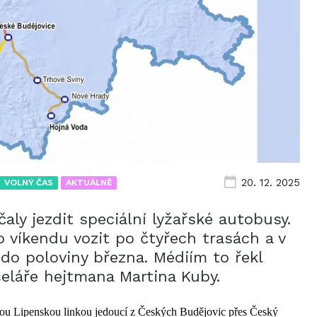
20. 12. 2025
VOLNÝ ČAS
AKTUÁLNĚ
aly jezdit speciální lyžařské autobusy.
 víkendu vozit po čtyřech trasách a v
do poloviny března. Médiím to řekl
eláře hejtmana Martina Kuby.
nou Lipenskou linkou jedoucí z Českých Budějovic přes Český