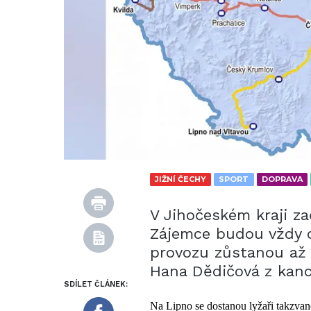
JIŽNÍ ČECHY
SPORT
DOPRAVA
V Jihočeském kraji zač
Zájemce budou vždy o
provozu zůstanou až 
Hana Dědičová z kanc
SDÍLET ČLÁNEK:
Na Lipno se dostanou lyžaři takzva