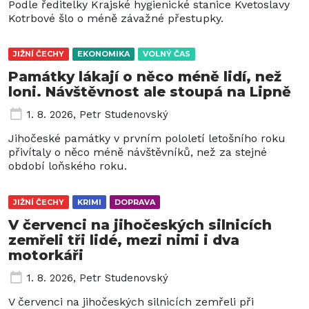
Podle ředitelky Krajské hygienické stanice Kvetoslavy
Kotrbové šlo o méně závažné přestupky.
JIŽNÍ ČECHY
EKONOMIKA
VOLNÝ ČAS
Památky lákají o něco méně lidí, než
loni. Návštěvnost ale stoupá na Lipně
1. 8. 2026
,
Petr Studenovský
Jihočeské památky v prvním pololetí letošního roku
přivítaly o něco méně návštěvníků, než za stejné
období loňského roku.
JIŽNÍ ČECHY
KRIMI
DOPRAVA
V červenci na jihočeských silnicích
zemřeli tři lidé, mezi nimi i dva
motorkáři
1. 8. 2026
,
Petr Studenovský
V červenci na jihočeských silnicích zemřeli při