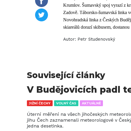
Krumlov. Šumavský spoj vyrazí z kra
Zadově. Táborsko-šumavská linka ve
Novohradská linka z Českých Budějo
skiareálů dorazí skibusem, dostanou
Autor:
Petr Studenovský
Související články
V Budějovicích padl t
JIŽNÍ ČECHY
VOLNÝ ČAS
AKTUÁLNĚ
Úterní měření na všech jihočeských meteorolog
jihu Čech zaznamenali meteorologové v Český
jedna desetinka.